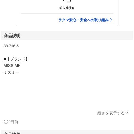
紛失補償有
ラクマ安心・安全への取り組み
商品説明
88-716-5
■【ブランド】
MISS ME
ミスミー
続きを表示する
■【アイテム】
2日前
クロシェ かぎ編み シアー
花柄刺繍 花刺繍 個性的 春夏