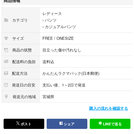
商品情報
ベルボトムパンツ フレアパンツ
レディース
カテゴリ
›
パンツ
›
カジュアルパンツ
サイズ
FREE / ONESIZE
■【カラー】
商品の状態
目立った傷や汚れなし
ネイビー
配送料の負担
送料込
配送方法
かんたんラクマパック(日本郵便)
発送日の目安
支払い後、1～2日で発送
発送元の地域
宮城県
■【お洋服について】
購入の流れを確認する
ウエストゴム入り
ウエスト調整紐あり
ポスト
シェア
LINEで送る
裏地あり