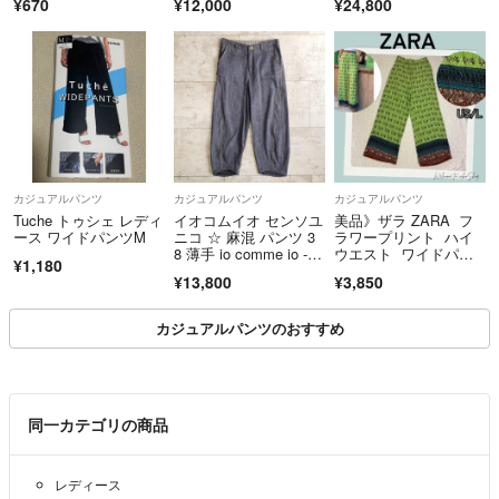
¥670
¥12,000
¥24,800
✔専用･取り置きNG×
…過去に嫌な思いをしたのでお受けしない事にしました
■【その他】
✔以下の質問にはお答えいたしかねます×
・【ご質問・ご購入前】にお手数ですが自己紹介をご覧下さい
①【色味について】
・迅速にお取り引きを進めるため、2日以内のお支払いが難しい方、受取
…感じ方の違いもあるので画像にてご判断下さい。色味に強いこだわり
通知が遅れる方は購入をご遠慮下さい
がある方は実店舗にてご購入下さい
カジュアルパンツ
カジュアルパンツ
カジュアルパンツ
・フォローして下さった方にはささやかなお礼としてフォロー割り値引き
Tuche トゥシェ レディ
イオコムイオ センソユ
美品》ザラ ZARA フ
②【購入時期･着用頻度について】
してます(詳細はプロフ参照下さい）
ース ワイドパンツM
ニコ ☆ 麻混 パンツ 3
ラワープリント ハイ
…全部把握しておりません
8 薄手 io comme io - S
ウエスト ワイドパン
¥1,180
ensounico
ツ パラッツォパン
¥13,800
¥3,850
ツ US/L 総柄 花
③【サイズ感について】
柄 後ゴム 緑 青 茶
…似たような身長と体重でも人によって筋肉や脂肪のつき具合が違うの
カジュアルパンツのおすすめ
で何とも言えません。そのために実寸記載しておりますので、お手持ち
■ ■ 他にもたくさん出品してます ■ ■
の衣類と比較頂ければ確実かと思います
おまとめ購入値引き頑張りますのでお気軽にご相談下さい
同一カテゴリの商品
✔購入後のキャンセルNG×
出品一覧はコチラ
レディース
✔お支払いは期日内厳守!!