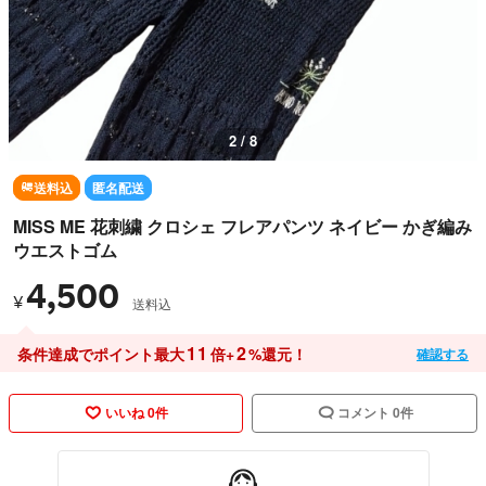
2 / 8
送料込
匿名配送
MISS ME 花刺繍 クロシェ フレアパンツ ネイビー かぎ編み
ウエストゴム
4,500
¥
送料込
11
2
条件達成でポイント最大
倍+
%還元！
確認する
いいね 0件
コメント 0件