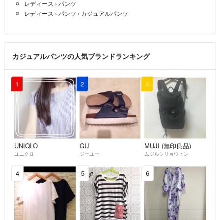
⬇ ⬇ ⬇
レディース
›
パンツ
…期日内にお支払いがない場合どんな理由にせよ【悪い評価】とします
レディース
›
パンツ
›
カジュアルパンツ
✔出品物はほぼUSED品です。
#koteレディース
…状態については見たままを正直に記載するようにしておりますが、多
少の見落としはご容赦下さい
#koteレディースジーンズやパンツ
カジュアルパンツの人気ブランドランキング
1
2
3
長々とお読み頂きありがとうございます!!
服が大好きで集めすぎた物を続々と出品しております
迅速丁寧なお取り引きを心掛けております♡
おまとめ購入はさらに値引きいたしますのでコメント下さい( ⁎ᵕᴗᵕ⁎ )
UNIQLO
GU
MUJI (無印良品)
【プロフ更新3/9】
ユニクロ
ジーユー
ムジルシリョウヒン
4
5
6