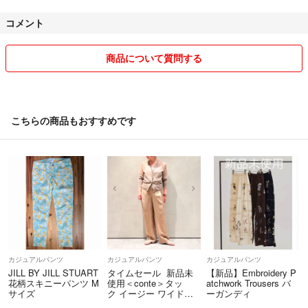
ヒ ッ プ ‥ 約38cm
コメント
※生地に伸縮性あり
⭐…⭐お取り引きについて⭐…⭐
商品について質問する
※平置き採寸、素人採寸ですので多少の誤差はご容赦下さい。
✔コメントなし即購入申請大歓迎(*^^*)
※レディースかメンズか不明、タグにサイズ記載なし、サイズが英国表記
…24時間気にせず申請どうぞ♪
の場合、カテゴリ選択は主観です。
よほど評価が悪い方でなければ申請お受けしてます
こちらの商品もおすすめです
✔発送について
…お支払い頂き次第、早くて当日、遅くても翌日の発送を心掛けており
ます。
匿名配送で安心なラクマパックを利用しておりますが、郵便→ヤマトに
■【状態】
変更する場合があります（その逆もあります）
特に大きく目立つ難はないかと思います
※状態については主観となります。
また、中古品になりますので多少の見落としはご容赦下さい。
⭐…⭐注意事項⭐…⭐
カジュアルパンツ
カジュアルパンツ
カジュアルパンツ
JILL BY JILL STUART
タイムセール 新品未
【新品】Embroidery P
✔着画NG×
花柄スキニーパンツ M
使用＜conte＞タッ
atchwork Trousers バ
サイズ
ク イージー ワイドパ
ーガンディ
ンツ