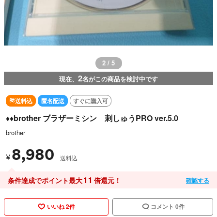
2 / 5
2
現在、
名がこの商品を検討中です
送料込
匿名配送
すぐに購入可
♦️♦️brother ブラザーミシン 刺しゅうPRO ver.5.0
brother
8,980
¥
送料込
11
条件達成でポイント最大
倍還元！
確認する
いいね 2件
コメント 0件