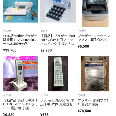
その他
その他
その他
♦️♦️美品brotherブラザー
【新品】ブラザー brot
ブラザー レーザーフ
職業用ミシンnovelleノ
her つめかえ用ファッ
ァクスJUSTIO2840
ーベル300★yW
クスインクリボン PC-
¥6,500
404RF 普通紙FAX詰
¥39,700
¥2,980
め替えリボン4個入り
その他
その他
その他
☆動作品 美品 BROTH
Brother BCL-D50 W 増
ブラザー 刺繍プロ1
ER BCL-D110 WH ホワ
設子機 本体 充電器セ
1 新品未使用
イト 増設用 子機
ット
¥78,500
¥9,880
¥666