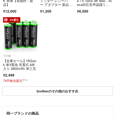
K 本体【未開封・新
ミッター レシーバ
e TV Stick 4K Max - Al
品】
ー アダプター 新品 未
exa対応音声認識リモ
使用
コン 第3世代 付属 ス
¥12,000
¥1,200
¥6,500
トリーミ…
3%還元
その他
【在庫セール】HiQuic
k 単3電池 充電式 8本
入り 2800mAh 単三充
¥2,499
(3%)
74円相当還元
brotherのその他のおすすめ
同一ブランドの商品