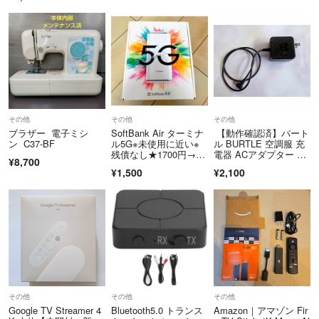
その他
その他
その他
ブラザー 電子ミシ
SoftBank Air ターミナ
【動作確認済】バート
ン C37-BF
ル5G※未使用に近い※
ル BURTLE 空調服 充
残債なし★1700円→週
電器 ACアダプター AC
¥8,700
末お値下げ!!
2130
¥1,500
¥2,100
その他
その他
その他
Google TV Streamer 4
Bluetooth5.0 トランス
Amazon｜アマゾン Fir