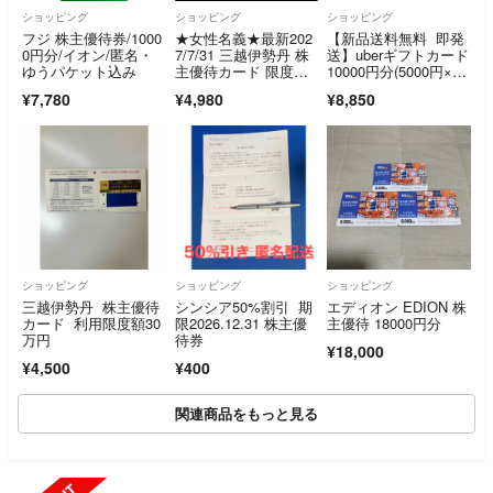
ショッピング
ショッピング
ショッピング
フジ 株主優待券/1000
★女性名義★最新202
【新品送料無料 即発
0円分/イオン/匿名・
7/7/31 三越伊勢丹 株
送】uberギフトカード
ゆうパケット込み
主優待カード 限度額3
10000円分(5000円×2
0万円
枚)
¥7,780
¥4,980
¥8,850
ショッピング
ショッピング
ショッピング
三越伊勢丹 株主優待
シンシア50%割引 期
エディオン EDION 株
カード 利用限度額30
限2026.12.31 株主優
主優待 18000円分
万円
待券
¥18,000
¥4,500
¥400
関連商品をもっと見る
SOLD OUT