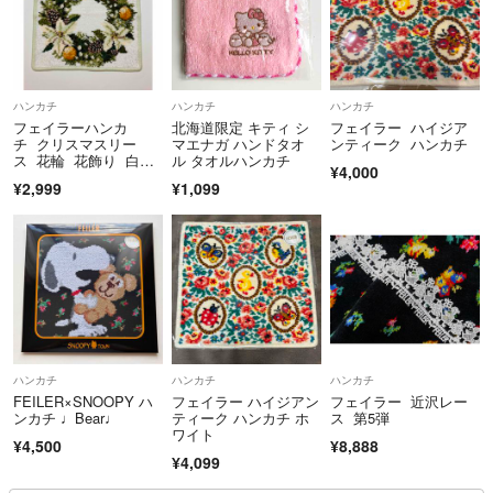
ハンカチ
ハンカチ
ハンカチ
フェイラーハンカ
北海道限定 キティ シ
フェイラー ハイジア
チ クリスマスリー
マエナガ ハンドタオ
ンティーク ハンカチ
ス 花輪 花飾り 白色
ル タオルハンカチ
¥4,000
ポインセチア 松ぼっ
¥2,999
¥1,099
くり
ハンカチ
ハンカチ
ハンカチ
FEILER×SNOOPY ハ
フェイラー ハイジアン
フェイラー 近沢レー
ンカチ ♩Bear♩
ティーク ハンカチ ホ
ス 第5弾
ワイト
¥4,500
¥8,888
¥4,099