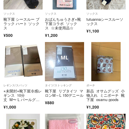
発送前に
「お支払い確認しました」
ソックス
ソックス
ソックス
「何日に発送します」
靴下屋 シースルー ブ
おぱんちゅうさぎ×靴
tutuannaシースルーソ
などのやりとりができない場合があります。
ラック ハート ソック
下屋コラボ ソック
ックス
ス
ス ☆未使用品☆
¥1,100
¥500
¥1,200
1時間以内に返信厳守などの方はご遠慮ください。
値下げ交渉はお受けしていません。
他の発送がある日など値下げする場合がありますが一つ一つコメント欄
に返信できませんのでご理解ください。
よろしくお願いします。
レギンス/スパッツ
タイツ/ストッキング
ポーチ
⭐︎未開封⭐︎靴下屋冷感レ
靴下屋 リブタイツ マ
新品 オサムグッズ 小
ギンス 10分
ロンM～L 150デニール
物入れ ミニポーチ 靴
丈 M〜 L パールグレ
下屋 osamu goods
¥880
ー グレージュ
¥1,000
¥1,200