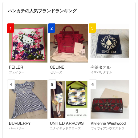
ハンカチの人気ブランドランキング
1
2
3
FEILER
CELINE
今治タオル
フェイラー
セリーヌ
イマバリタオル
4
5
6
BURBERRY
UNITED ARROWS
Vivienne Westwood
バーバリー
ユナイテッドアローズ
ヴィヴィアンウエストウッド