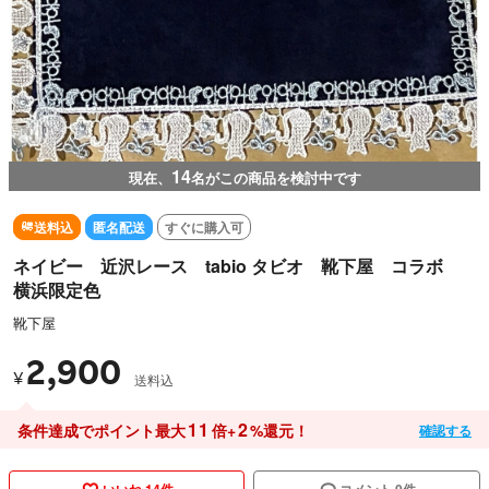
14
現在、
名がこの商品を検討中です
送料込
匿名配送
すぐに購入可
ネイビー 近沢レース tabio タビオ 靴下屋 コラボ
横浜限定色
靴下屋
2,900
¥
送料込
11
2
条件達成でポイント最大
倍+
%還元！
確認する
いいね 14件
コメント 0件