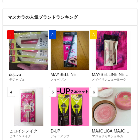
マスカラの人気ブランドランキング
1
2
3
dejavu
MAYBELLINE
MAYBELLINE NEW YORK
デジャヴュ
メイベリン
メイベリンニューヨーク
4
5
6
ヒロインメイク
D-UP
MAJOLICA MAJORCA
ヒロインメイク
ディーアップ
マジョリカマジョルカ