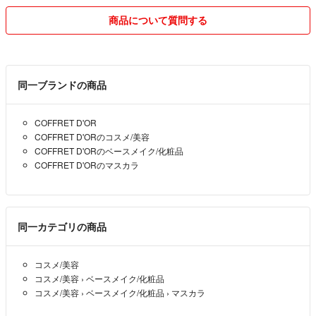
が起きた場合当方では、責任は、負えません。追跡、補償ありの発送を
ご希望の場合は、ご購入いただく前にコメントください(追加料金要)。
商品について質問する
不安な方は、購入しないでください。
ペット、喫煙者はいません。
よろしくお願いします(^^)
同一ブランドの商品
COFFRET D'OR
COFFRET D'ORのコスメ/美容
COFFRET D'ORのベースメイク/化粧品
COFFRET D'ORのマスカラ
同一カテゴリの商品
コスメ/美容
コスメ/美容
›
ベースメイク/化粧品
コスメ/美容
›
ベースメイク/化粧品
›
マスカラ