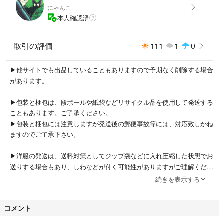
にゃんこ
本人確認済
取引の評価
111
1
0
▶︎他サイトでも出品していることもありますので予期なく削除する場合
があります。
▶︎包装と梱包は、段ボールや紙袋などリサイクル品を使用して発送する
こともあります。ご了承ください。
▶︎包装と梱包には注意しますが発送後の郵便事故等には、対応致しかね
ますのでご了承下さい。
▶︎洋服の発送は、送料対策としてジップ袋などに入れ圧縮した状態でお
送りする場合もあり、しわなどが付く可能性がありますがご理解くださ
い。
続きを表示する
▶︎普通郵便に関して
コメント
普通郵便は、追跡ができなく、補償がありません。未着や郵便事故など