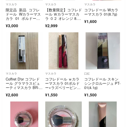
マスカラ
マスカラ
マスカラ
限定品 新品 コフレ
【数量限定】コフレド
コフレドール Wカラ
ドール Wカラーマス
ール Ｗカラーマスカ
ーマスカラ 01(8.7g)
カラ 01 ボルドー＆
ラ ０２ オレンジ 8.7
¥1,600
ラズベリーピンク
グラム x 1
¥3,000
¥2,999
マスカラ
マスカラ
口紅
Coffret D'or コフレド
コフレドール ｗカラ
コフレドール スキン
ール グラマラスビュ
ーマスカラ 01ボルド
シンクロルージュ PT-
ーティマスカラ BR-2
ー×ラズベリーピン
01(4.1g)
7
ク 新品X
¥2,600
¥1,550
¥1,500