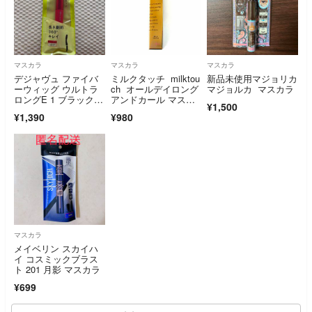
マスカラ
マスカラ
マスカラ
デジャヴュ ファイバ
ミルクタッチ milktou
新品未使用マジョリカ
ーウィッグ ウルトラ
ch オールデイロング
マジョルカ マスカラ
ロングE 1 ブラック(1
アンドカール マスカ
¥1,500
本)
ラ クリスタルヘーゼ
¥1,390
¥980
ル
マスカラ
メイベリン スカイハ
イ コスミックブラス
ト 201 月影 マスカラ
¥699