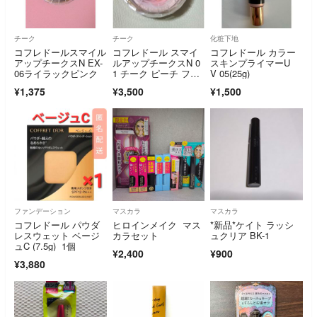
チーク
チーク
化粧下地
コフレドールスマイル
コフレドール スマイ
コフレドール カラー
アップチークスN EX-
ルアップチークスN 0
スキンプライマーU
06ライラックピンク
1 チーク ピーチ フェ
V 05(25g)
イスカラー
¥1,375
¥3,500
¥1,500
ファンデーション
マスカラ
マスカラ
コフレドール パウダ
ヒロインメイク マス
*新品*ケイト ラッシ
レスウェット ベージ
カラセット
ュクリア BK-1
ュC (7.5g) 1個
¥2,400
¥900
¥3,880