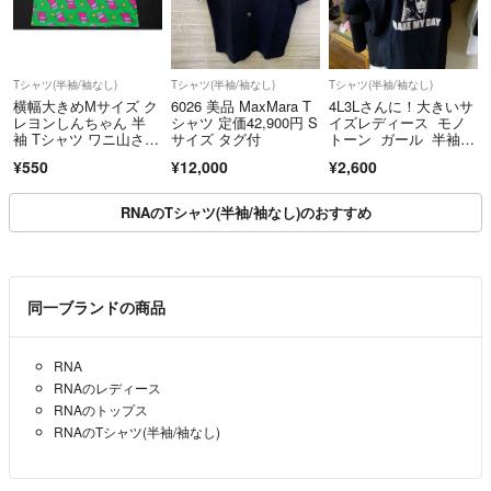
Tシャツ(半袖/袖なし)
Tシャツ(半袖/袖なし)
Tシャツ(半袖/袖なし)
横幅大きめМサイズ ク
6026 美品 MaxMara T
4L3Lさんに！大きいサ
レヨンしんちゃん 半
シャツ 定価42,900円 S
イズレディース モノ
袖 Tシャツ ワニ山さん
サイズ タグ付
トーン ガール 半袖T
総柄 チョコビ柄 レデ
シャツ
¥550
¥12,000
¥2,600
ィース おもしろTシャ
ツ グリーン
RNAのTシャツ(半袖/袖なし)のおすすめ
同一ブランドの商品
RNA
RNAのレディース
RNAのトップス
RNAのTシャツ(半袖/袖なし)