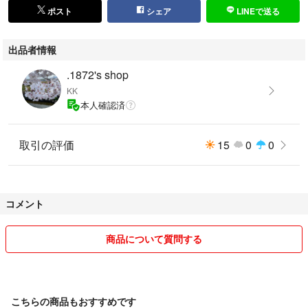
・値下げ交渉は致しませんので、ご了承ください。
ポスト
シェア
LINEで送る
・梱包はコンパクトに畳んで発送いたします。畳みジワはご容赦くださ
い。
出品者情報
・写真のハンガーは付属しません。
・照明などの影響で実際の色味が異なる場合があります。特にラメの質感
.1872's shop
や濃色系の色味は写真で伝わりにくい場合がありますのでご了承くださ
KK
い。
本人確認済
【ハッシュタグ】
#RNA
取引の評価
15
0
0
#アールエヌエー
#Tシャツ
#ラメ
#グリッター
コメント
#ロックT
#ストリート
#パンク
商品について質問する
#古着
#Mサイズ
#半袖
こちらの商品もおすすめです