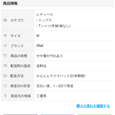
＜デザイン・特徴＞
商品情報
• フロントデザイン：**ピンク系のラメ（グリッター）**で、大きく複数の
行にわたってメッセージがプリントされています。「BUBBLY BLONDE」
レディース
「SPARKLE TO YOUR EVERY DESIRE」などのレタリングが、ストリー
カテゴリ
›
トップス
トでポップな印象を与えます。
›
Tシャツ(半袖/袖なし)
• バックデザイン：背中の上部にも細身の文字がプリントされており、後
姿も抜かりなくおしゃれです。
サイズ
M
• カラー：ブラックボディ。
• サイズ感：表記Mサイズですが、身幅51cmとゆったりめで、リラックス
ブランド
RNA
した着用感です。着丈もやや長めで、カジュアルに着こなせます。
商品の状態
やや傷や汚れあり
＜状態について＞
古着のため全体的に着用感があり、「やや傷や汚れあり」としています。
配送料の負担
送料込
• プリント：ラメプリントを含むプリント全体に、古着として自然なひび
割れやカスレ、若干のラメ落ちが見られますが、着用に差し支える大きな
配送方法
かんたんラクマパック(日本郵便)
ダメージや破れはありません。
• ボディ：若干の色あせが見られます。
発送日の目安
支払い後、1～2日で発送
パンク・ストリートファッションの味としてご理解いただける方のみご購
発送元の地域
三重県
入をお願いいたします。
⸻
購入の流れを確認する
【ご注意】
・古着にご理解ある方のみ、お買い求め頂くよう、お願い致します。