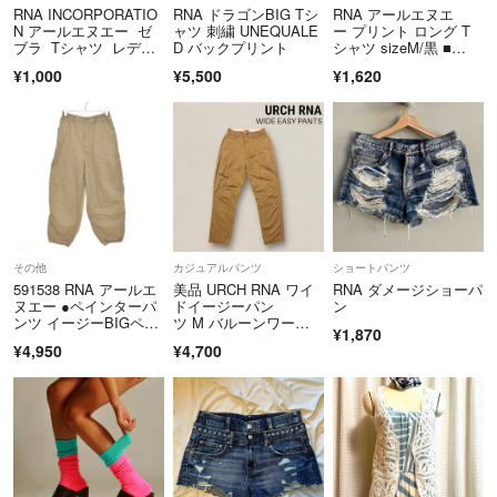
RNA INCORPORATIO
RNA ドラゴンBIG Tシ
RNA アールエヌエ
N アールエヌエー ゼ
ャツ 刺繍 UNEQUALE
ー プリント ロング T
ブラ Tシャツ レディ
D バックプリント
シャツ sizeM/黒 ■
ース
◆ レディース
¥1,000
¥5,500
¥1,620
その他
カジュアルパンツ
ショートパンツ
591538 RNA アールエ
美品 URCH RNA ワイ
RNA ダメージショーパ
ヌエー ●ペインターパ
ドイージーパン
ン
ンツ イージーBIGペイ
ツ M バルーンワーク
¥1,870
ンター R-4122 サイズ
パンツ ベージュ
¥4,950
¥4,700
M レディース ベージ
ュ