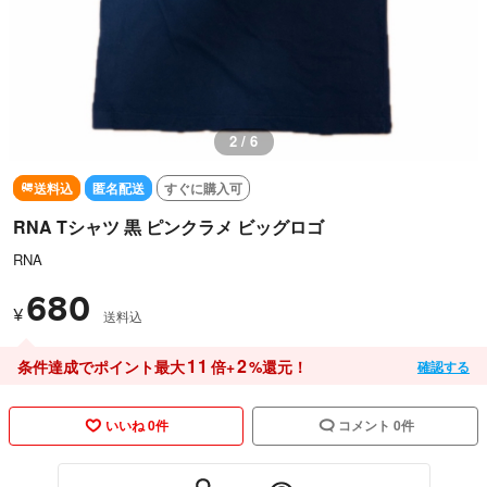
2 / 6
送料込
匿名配送
すぐに購入可
RNA Tシャツ 黒 ピンクラメ ビッグロゴ
RNA
680
¥
送料込
11
2
条件達成でポイント最大
倍+
%還元！
確認する
いいね 0件
コメント 0件