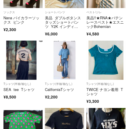
ソックス
ショートパンツ
ベスト/ジレ
Nana バイカラーソッ
美品 ダブルボタンス
美品!!★RNA★バテン
クス ピンク
タッズショートパン
レースベスト★エスニ
ツ Y2K インディ
ックBohemian
¥2,300
ゴ ローライズ
¥6,000
¥4,580
Tシャツ(半袖/袖なし)
Tシャツ(半袖/袖なし)
Tシャツ(半袖/袖なし)
SEA tee Tシャツ
CaliforniaTシャツ
TWICE ナヨン着用 T
シャツ
¥8,500
¥2,200
¥3,300