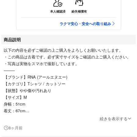
本人確認済
紛失補償有
ラクマ安心・安全への取り組み
商品説明
以下の内容を必ずご確認の上ご購入をよろしくお願いいたします。
・この商品は古着です。必ず実寸サイズをご確認の上ご購入ください。
・写真は実物をスマホで撮影しています。
⸻
【ブランド】RNA (アールエヌエー)
【カテゴリ】Tシャツ / カットソー
【状態】やや傷や汚れあり
【サイズ】M
身幅：51cm
着丈：67cm
⸻
続きを表示する
【商品説明】
8ヶ月前
RNA（アールエヌエー）のラメプリントが華やかなTシャツです。