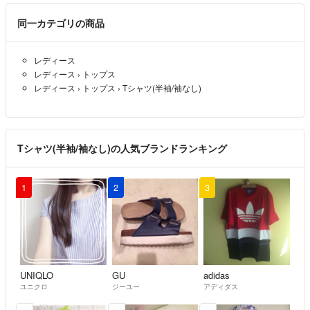
同一カテゴリの商品
レディース
レディース
›
トップス
レディース
›
トップス
›
Tシャツ(半袖/袖なし)
Tシャツ(半袖/袖なし)の人気ブランドランキング
1
2
3
UNIQLO
GU
adidas
ユニクロ
ジーユー
アディダス