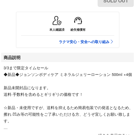
SOLD OUT
本人確認済
紛失補償有
ラクマ安心・安全への取り組み
商品説明
3/3まで限定タイムセール
◆新品◆ジョンソンボディケア ミネラルジェリーローション 500ml ×4個
新品未開封品になります。
送料·手数料を含めるとギリギリの価格です！
☆新品・未使用ですが、送料を抑えるため簡易包装での発送となるため、
擦れ·凹み等の可能性をご了承いただける方、どうぞ宜しくお願い致しま
す。
※他フリマサイトでも出品中ゆえ、同時に売れた場合キャンセルさせて頂