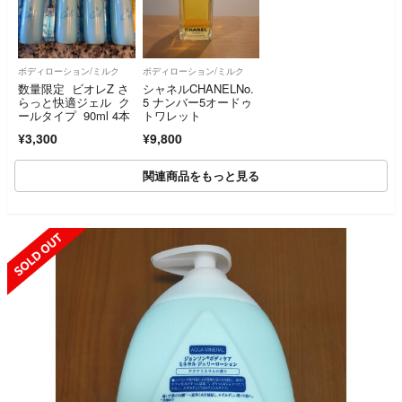
ボディローション/ミルク
ボディローション/ミルク
数量限定 ビオレZ さ
シャネルCHANELNo.
らっと快適ジェル ク
5 ナンバー5オードゥ
ールタイプ 90ml 4本
トワレット
¥3,300
¥9,800
関連商品をもっと見る
SOLD OUT