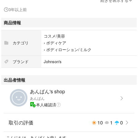
続きを表示する
く場合があるので、ご了承ください。
3年以上前
#ジョンソンエンドジョンソン
商品情報
#ボディケア
#ミネラルジェル
コスメ/美容
#アクアミネラル
カテゴリ
›
ボディケア
#ミネラルジェリーローション
›
ボディローション/ミルク
#ミネラル
ブランド
Johnson's
出品者情報
※他フリマサイトでも出品中ゆえ、同時に売れた場合キャンセルさせて頂
く場合があるので、ご了承ください。
あんぱん's shop
あんぱん
本人確認済
取引の評価
10
1
0
こんにちは。あんぱんと申します。