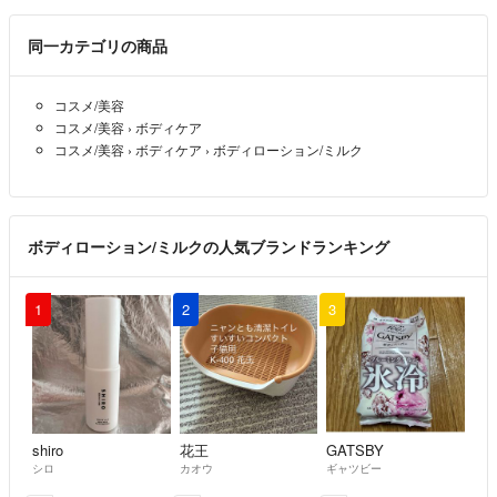
同一カテゴリの商品
コスメ/美容
コスメ/美容
›
ボディケア
コスメ/美容
›
ボディケア
›
ボディローション/ミルク
ボディローション/ミルクの人気ブランドランキング
1
2
3
shiro
花王
GATSBY
シロ
カオウ
ギャツビー