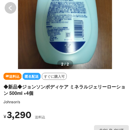
1 / 2
送料込
匿名配送
すぐに購入可
◆新品◆ジョンソンボディケア ミネラルジェリーローショ
ン 500ml ×4個
Johnson's
3,290
¥
送料込