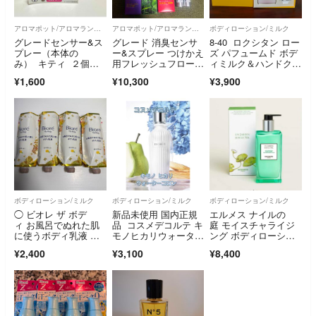
アロマポット/アロマランプ/芳香器
アロマポット/アロマランプ/芳香器
ボディローション/ミルク
グレードセンサー&ス
グレード 消臭センサ
8-40 ロクシタン ロー
プレー（本体の
ー&スプレー つけかえ
ズ パフュームド ボデ
み） キティ ２個セ
用フレッシュフローラ
ィミルク＆ハンドクリ
ット
ル他おまとめ
ーム
¥1,600
¥10,300
¥3,900
ボディローション/ミルク
ボディローション/ミルク
ボディローション/ミルク
◯ ビオレ ザ ボデ
新品未使用 国内正規
エルメス ナイルの
ィ お風呂でぬれた肌
品 コスメデコルテ キ
庭 モイスチャライジ
に使うボディ乳液 金
モノヒカリウォーター
ング ボディローショ
木犀の香り つりさげ
コロン 15ml
ン 200ml UN…
¥2,400
¥3,100
¥8,400
パック(285ml) ×4