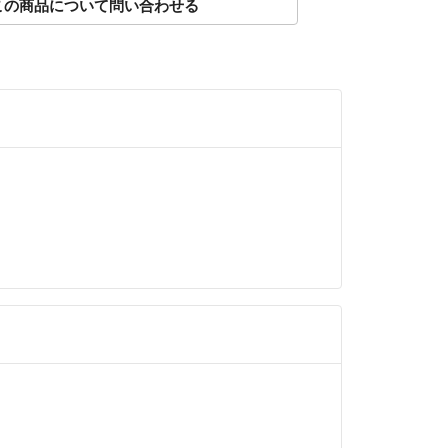
この商品について問い合わせる
住所変更・転送について■
後、送り先住所変更や転送等で追加送料が発生した
を着払いでお客様へご負担して頂く場合がございま
文後に当店からお客様にご連絡をとることができか
にご入金をお願いいたします。
発送通知のみとなりますのでご了承下さい。
不明点がございましたら
内【この商品について問い合わせる】よりお気軽に
さい。
させていただきます。
りお取引させていただきます。