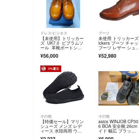
ドレス/ビジネス
ブーツ
【未使用】トリッカー
未使用 トリッカーズ 
ズ UK7.0 ビブラムソ
ickers ブーツ チャ
ール 革靴ボートシュ
ブーツ レザー シュ
ーズ
ズ 靴 メンズ イング
¥56,000
¥52,980
ンド製 7.5(26cm) 
ウン
3%還元
その他
その他
【特価セール】マリン
asics WINJOB CP30
シューズ メンズ レデ
6 BOA 安全靴 26cm
ィース 水陸両用 ウォ
イド 幅広 ブラッ
ーターシューズ
ク 黒 アシックス ウ
¥2,233
¥6,900