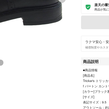
楽天の審
商品が気に
ラクマ安心・安
補償制度やカスタ
商品説明
■商品情報
[商品名]
Tricker's トリッカー
f バートン カン
[カラー]ブラック
[サイズ]
表記サイズ：9.5
アウトソール：約3