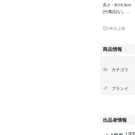
高さ：約10.5cm
[付属品]なし
[状態・コンディシ
1年以上前
※使用に伴う使用
古商材にご不安な
商品情報
[商品番号]5a25730
こちらの商品はラ
カテゴリ
す。
ブランド
出品者情報
LI