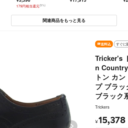
靴
(5%)
179円相当還元
関連商品をもっと見る
SOLD OUT
送料込
すぐに
Tricker
n Countr
トン カン
プ ブラッ
ブラック系
Trickers
15,378
¥