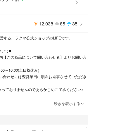
12,038
85
35
営する、ラクマ公式ショップのLIFEです。
ついて■
内【この商品について問い合わせる】よりお問い合
0～16:00(土日祝休み)
い合わせには翌営業日に順次お返事させていただき
承っておりませんのであらかじめご了承ください※
いて■
続きを表示する
日以内に発送いたします。
なっておりますので一切のご連絡ができかねます。
営業日迄お待ちください。
てはご注文日より７日以内の日付をご指定くださ