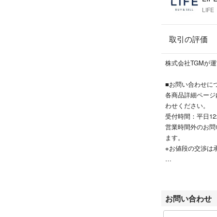
LIFE
取引の評価
株式会社TGMが運
■お問い合わせに
各商品詳細ページ
わせください。
受付時間：平日12:0
営業時間外のお問
ます。
※お値段の交渉は
■商品の発送につ
ご注文より3営業
日曜日は休業日と
お問い合わせ
恐れ入りますが翌
到着日指定に関し