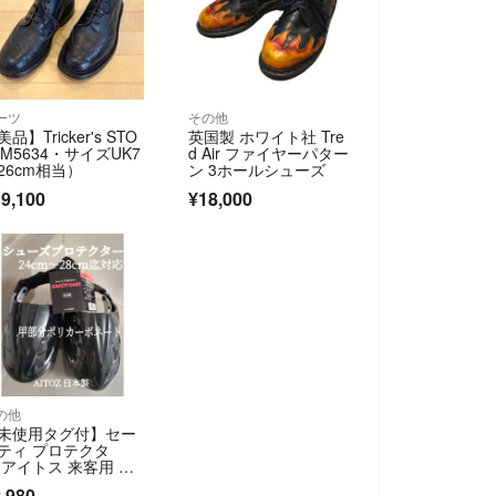
ーツ
その他
品】Tricker's STO
英国製 ホワイト社 Tre
 M5634・サイズUK7
d Air ファイヤーパター
26cm相当）
ン 3ホールシューズ
9,100
¥18,000
の他
未使用タグ付】セー
ティ プロテクタ
 アイトス 来客用 甲
て
,980