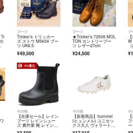
ブーツ
ブーツ
ブ
Tr
Tricker’s トリッカー
★Tricker's 72508 MOL
【美
ッカ
ズ ストウ M5634 ブー
TON カントリーブー
W
ー
ツ UK6.5
ツ レザー27cm
（
ラ
¥49,500
¥24,500
¥1
ブラ
5%還元
その他
その他
そ
【在庫セール】レイン
【新着商品】hummel
【
 ワ
ブーツ レインシュー
(ヒュンメル) ユニセッ
フ
ズ 農作業 靴 レインし
クス大人 ヴォラート
ー
ィ
ゅーず メンズ
3 PRO
あ
¥3,596
¥17,915
¥2