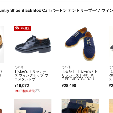
on Country Shoe Black Box Calf バートン カントリー
1%還元
その他
その他
そ
m7
Tricker's トリッカー
【美品】 Tricker's / ト
【
リ
ズ ウィングチップ ウ
リッカーズ | ×NORS
ic
23
ェスタンレザーローフ
E PROJECTS / BOURT
ズ
ァー ブラック M6837
ON バートン スエー
O
¥19,072
¥28,490
¥2
ド レースアップシュー
2
ズ | 8 | ネイビー | メン
(1%)
190円相当還元
ズ