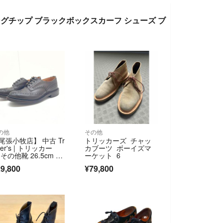
ブーツ ウィングチップ ブラックボックスカーフ シューズ ブ
の他
その他
尾張小牧店】 中古 Tr
トリッカーズ チャッ
ker's | トリッカー
カブーツ ボーイズマ
 その他靴 26.5cm B
ーケット 6
URTON ブラウン 【1
9,800
¥79,800
7】