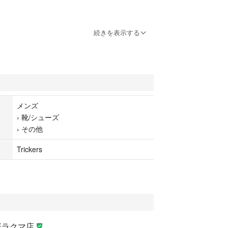
続きを表示する
ョン]
感、汚れ、キズ、スレ、シワなどはございます。中
方、完璧な商品状態をお求めの方はお控え下さい。
in0056mab7
メンズ
クマ公式パートナーのLIFEによって出品されていま
›
靴/シューズ
›
その他
Trickers
FEラクマ店