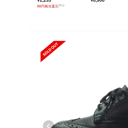
ンジョブ ボア 作業
(3%)
66円相当還元
SOLD OUT