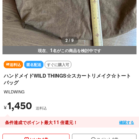
3 / 9
1
現在、
名がこの商品を検討中です
送料込
匿名配送
すぐに購入可
ハンドメイドWILD THINGS☆スカートリメイク☆トート
バッグ
WILDWING
1,450
¥
送料込
11
条件達成でポイント最大
倍還元！
確認する
いいね 1件
コメント 0件