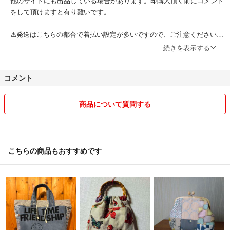
他のサイトにも出品している場合があります。即購入頂く前にコメント
をして頂けますと有り難いです。
⚠️発送はこちらの都合で着払い設定が多いですので、ご注意ください。
続きを表示する
⚠️着払いでの発送🟰ご購入者様が受け取り時に送料をお支払いいただく
発送です。
コメント
・ご存知の方が殆どだとは思いますが、ゆうパック着払いはご購入者様
と当方両方の住所、名前を書かないと発送できない発送方法です。
商品について質問する
・匿名希望の方は送料込みに設定し直しますので購入前にコメント欄か
らお申し付け下さい。
こちらの商品もおすすめです
⚠️何故この様な文章を書くか理由を知りたい方は長文になりますが最後
まで一読、確認をして下さい⬇️
⚠️発送のご希望で定形外郵送をお選びの場合、送料は家庭での測量にて
割り出しております。その為、誤差が生じた場合送料を多く頂いてしま
ったり不足したりする場合があります。返金不可・追加請求なしの対応
をさせて頂きますので、ご理解とご了承を宜しくお願いします。