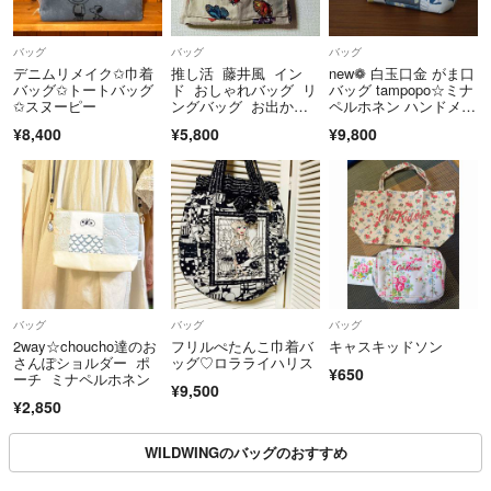
☆仕事と子育てをしておりますので、コメントのお返事やお取引にお時
バッグ
バッグ
バッグ
間頂く事もあります。
デニムリメイク✩巾着
推し活 藤井風 イン
new❁ 白玉口金 がま口
バッグ✩トートバッグ
ド おしゃれバッグ リ
バッグ tampopo☆ミナ
✩スヌーピー
ングバッグ お出か
ペルホネン ハンドメイ
☆発送は「発送日までの目安」よりお時間を頂く事もあるかと思います
け ハンドメイド
ド
¥8,400
¥5,800
¥9,800
が、ご理解とご了承を宜しくお願いします。
⚠️『ふつうの評価の件について』⚠️
ゆうパック着払いでの発送方法でご購入頂いた方なのですが一方的にこ
ちらを非難してくる方で、ここには記載し難い言葉でコメントをしてく
る方です。
大変驚きましたしラクマに通報した方が良いのではないか…と思うほど
自分勝手で自己中心的な考えをする常識のない方かと思われます。
バッグ
バッグ
バッグ
注意喚起のためにもコチラに載せておきますので、お気を付け下さい。
2way☆choucho達のお
フリルぺたんこ巾着バ
キャスキッドソン
さんぽショルダー ポ
ッグ♡ロラライハリス
¥650
ーチ ミナペルホネン
¥9,500
¥2,850
WILDWINGのバッグのおすすめ