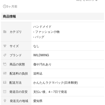
・サイズは定規を置いて撮影しておりますので、参考にして下さい。お時
3ヶ月前
間頂ければ採寸いたしますのでコメント欄よりお申し付け下さい。
商品情報
・ハンドメイド品や中古品に理解がない方や、神経質な方はご遠慮下さ
い。
ハンドメイド
カテゴリ
›
ファッション小物
・他にも色々と出品しております。同梱も致しますので宜しくお願いしま
›
バッグ
す。
サイズ
なし
・梱包資材はリサイクル資材を使用させて頂きます。お品物によっては圧
縮したり折り畳んだりいたします。ビニール袋に入れるほぼ簡易包装にて
ブランド
WILDWING
梱包いたします。一つ一つをプチプチに包む梱包は致しません。発送中に
商品の状態
傷や汚れあり
破損しても責任は負えません。ご了承とご理解を宜しくお願いします。
配送料の負担
送料込
・土日、祝祭日は発送をお休みさせて頂きます。お急ぎの方はご注意下
配送方法
かんたんラクマパック(日本郵便)
発送日の目安
支払い後、4～7日で発送
発送元の地域
愛知県