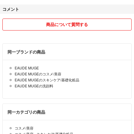
コメント
基本的に即決優先です。
売り切りたいので商品によっては多少の値下げ交渉には応じますが、出
品価格から手数料、送料がかかることを考えて常識の範囲内でお願いい
商品について質問する
たします。
（お値下げ不可のものもございますので商品説明欄をご確認ください）
まとめて購入くださる方はサービスさせて頂きます。
同一ブランドの商品
送料込みの商品に関しては、定形外郵便やゆうメール等最安値のもので
発送しております。
EAUDE MUGE
補償や追跡等ございませんので、不安な方は購入前に一度ご相談くださ
EAUDE MUGEのコスメ/美容
いませ。
EAUDE MUGEのスキンケア/基礎化粧品
※発送方法に関しては梱包後、サイズの関係で変更となる場合もござい
EAUDE MUGEの洗顔料
ます。
複数商品をご購入いただいた場合、発送先が同一のときは同梱させてい
ただくことがございます。
同一カテゴリの商品
コンビニ支払いの方は購入後、お支払い予定日のご連絡をお願いいたし
コスメ/美容
ます。
コスメ/美容
›
スキンケア/基礎化粧品