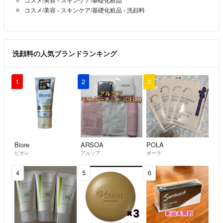
商品発送準備の都合上、ご協力頂けますと幸いです。
コスメ/美容
›
スキンケア/基礎化粧品
›
洗顔料
購入者様都合による返品は発送前でも一切応じられません。
※購入確認後すぐに発送準備に取り掛かる事や他サイトの出品を取り消
すため。
洗顔料の人気ブランドランキング
購入間違いにはくれぐれもご注意くださいませ。
梱包にはリサイクル品を使用する事がございます。
1
2
3
ここまでお読みくださり、ありがとうございました。
気持ちの良い取引を心がけますので、ご縁がありましたらよろしくお願
いいたします。
Biore
ARSOA
POLA
ビオレ
アルソア
ポーラ
4
5
6