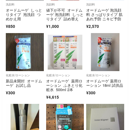
洗顔料
洗顔料
洗顔料
オードムーゲ しっと
値下が不可 オードム
オードムーゲ 泡洗顔
りタイプ 泡洗顔 つ
ーゲ 泡洗顔料 しっと
料 さっぱりタイプ 肌
めかえ用
りタイプ 詰め替え
あれ予防 ニキビ予防
¥850
¥1,000
¥2,570
化粧水/ローション
化粧水/ローション
化粧水/ローション
新品未開封 オードム
オードムーゲ 薬用ロ
オードムーゲ 薬用ロ
ーゲ お試し品
ーション ふきとり化
ーション 18ml 試供品
粧水 500ml 2本
¥300
¥300
¥4,615