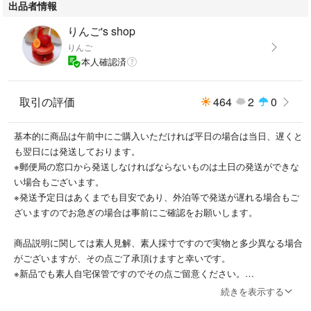
出品者情報
りんご's shop
りんご
本人確認済
取引の評価
464
2
0
基本的に商品は午前中にご購入いただければ平日の場合は当日、遅くと
も翌日には発送しております。
※郵便局の窓口から発送しなければならないものは土日の発送ができな
い場合もございます。
※発送予定日はあくまでも目安であり、外泊等で発送が遅れる場合もご
ざいますのでお急ぎの場合は事前にご確認をお願いします。
商品説明に関しては素人見解、素人採寸ですので実物と多少異なる場合
がございますが、その点ご了承頂けますと幸いです。
※新品でも素人自宅保管ですのでその点ご留意ください。
※着用感や汚れに関しても人によって感覚が違うと思いますので、神経
続きを表示する
質な方はご遠慮いただければと思います。