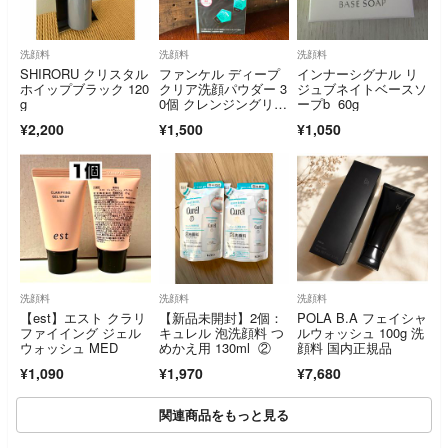
洗顔料
洗顔料
洗顔料
SHIRORU クリスタル
ファンケル ディープ
インナーシグナル リ
ホイップブラック 120
クリア洗顔パウダー 3
ジュブネイトベースソ
g
0個 クレンジングリキ
ープb 60g
ッド ミニサイズ付き
¥2,200
¥1,500
¥1,050
洗顔料
洗顔料
洗顔料
【est】エスト クラリ
【新品未開封】2個：
POLA B.A フェイシャ
ファイイング ジェル
キュレル 泡洗顔料 つ
ルウォッシュ 100g 洗
ウォッシュ MED
めかえ用 130ml ②
顔料 国内正規品
¥1,090
¥1,970
¥7,680
関連商品をもっと見る