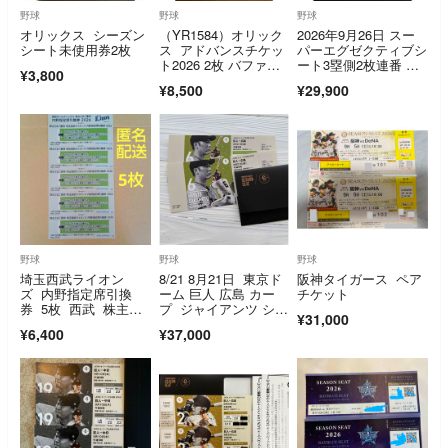
野球
野球
野球
オリックス シーズン
（YR1584）オリック
2026年9月26日 スー
シート未使用券2枚
ス アドバンスチケッ
パーエグゼクティブシ
ト2026 2枚 バファロ
ート3塁側2枚連番 オ
¥3,800
ーズ
リックスVS日本ハ
¥8,500
¥29,900
ム 京セラドーム大阪
野球
野球
野球
埼玉西武ライオン
8/21 8月21日 東京ド
阪神タイガース ペア
ズ 内野指定席引換
ーム 巨人 広島 カー
チケット
券 5枚 西武 株主優
プ ジャイアンツ シー
¥31,000
待
ズンシート グランド
¥6,400
¥37,000
ウイング 一塁側 ペア