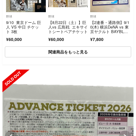
野球
野球
野球
9/10 東京ドーム 巨
【8月22日（土）】巨
【2連番・通路側】9/1
人 VS 中日 チケッ
人vs 広島戦 エキサイ
0(木) 横浜DeNA vs 東
ト 3枚
トシートペアチケット
京ヤクルト BAYBLU
E SEAT ペアチケット
¥60,000
¥60,000
¥7,800
関連商品をもっと見る
SOLD OUT