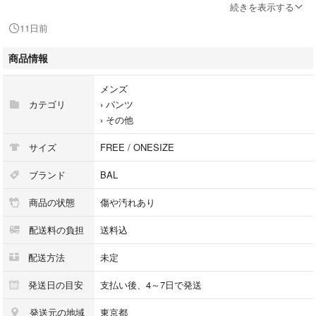
使用感有り
続きを表示する
保管臭有り
11日前
全体的に毛羽立ち/色褪せ有り
【商品番号】9026D170001
商品情報
【ランク】B
【付属品】写真に写っているものがすべてです。
メンズ
カテゴリ
›
パンツ
※撮影されていないダメージがある場合もございます。画像をご用意いた
›
その他
しますので、お気軽にご相談くださいませ。
※商品本体の状態についての掲載となります。付属品の品質や状態は掲載
サイズ
FREE / ONESIZE
には含まない場合がございますので、ご不明点がございましたらお問合せ
くださいませ。
ブランド
BAL
商品の状態
傷や汚れあり
※ランク説明
N…新古品：未使用または未開封品
配送料の負担
送料込
S…新古品：タグ付きや未使用に近いUSED品
A…中古品：使用感の少ない商品
配送方法
未定
B…中古品：使用感がある商品
C…中古品：ダメージ・汚れが目立つ商品
発送日の目安
支払い後、4～7日で発送
発送元の地域
東京都
≪注意事項はプロフィール欄をご覧くださいませ≫