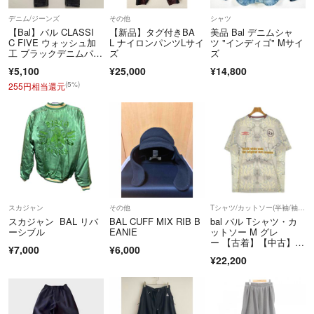
※こちらのアカウントはラクマ公式パートナーの株式会社STAYGOLDに
デニム/ジーンズ
その他
シャツ
よって運営されています。
【Bal】バル CLASSI
【新品】タグ付きBA
美品 Bal デニムシャ
C FIVE ウォッシュ加
L ナイロンパンツLサイ
ツ "インディゴ" Mサイ
工 ブラックデニムパン
ズ
ズ
▼特商法
ツ
¥5,100
¥25,000
¥14,800
https://fril.jp/ts/official/law/stg/
(5%)
255円相当還元
▼返品特約
https://fril.jp/ts/official/law/stg/#return_policy
※ 適格請求書発行事業者登録番号T5011001099727
スカジャン
その他
Tシャツ/カットソー(半袖/袖なし)
スカジャン BAL リバ
BAL CUFF MIX RIB B
bal バル Tシャツ・カ
ーシブル
EANIE
ットソー M グレ
ー 【古着】【中古】
¥7,000
¥6,000
【送料無料】
¥22,200