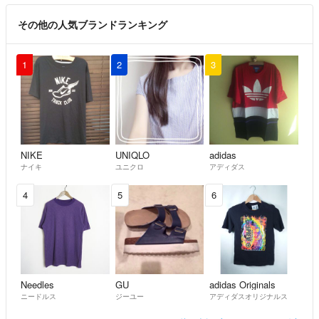
その他の人気ブランドランキング
1
2
3
NIKE
UNIQLO
adidas
ナイキ
ユニクロ
アディダス
4
5
6
Needles
GU
adidas Originals
ニードルス
ジーユー
アディダスオリジナルス