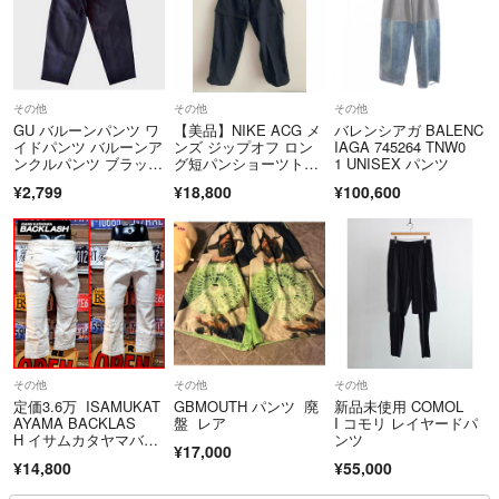
その他
その他
その他
GU バルーンパンツ ワ
【美品】NIKE ACG メ
バレンシアガ BALENC
イドパンツ バルーンア
ンズ ジップオフ ロン
IAGA 745264 TNW0
ンクルパンツ ブラッ
グ短パンショーツトレ
1 UNISEX パンツ
ク Mサイズ ジーユ
イルパンツブラック
¥2,799
¥18,800
¥100,600
ー イージーパンツ シ
ェフパンツ
その他
その他
その他
定価3.6万 ISAMUKAT
GBMOUTH パンツ 廃
新品未使用 COMOL
AYAMA BACKLAS
盤 レア
I コモリ レイヤードパ
H イサムカタヤマバッ
ンツ
¥17,000
クラッシュ リネン ク
¥14,800
¥55,000
ロップドパンツ L