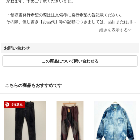
かねます。予めご了承くださいませ。
・領収書発行希望の際は注文備考に発行希望の旨記載ください。
その際、但し書き【お品代】等の記載につきましては、品目または用途
を示すある程度の具体性を持った表記が必要となりますので、当社お取
続きを表示する
り扱い商品群を包括する記載内容となる【服飾雑貨代】として発行させ
ていただきます。
お問い合わせ
この商品について問い合わせる
※BRINGは個人の情報を適切に取り扱う企業として「JIS Q 15001個人
情報保護マネジメントシステム－要求事項」に認定され、プライバシー
マークを取得しお客様のプライバシーを大切にお守りしております。
ご安心してお問い合わせ下さい。
こちらの商品もおすすめです
・お客様都合の返品返金はお受けいたしかねます。
・当店に不備があった場合、商品到着より5日以内に当店宛にお電話に
5%還元
てご連絡をいただき、3日以内に返送手配が可能な場合お受けいたしま
す。
その場合受取評価をなさらないようお願いいたします。
当店にて商品確認後、返金のお手続きをいたします。