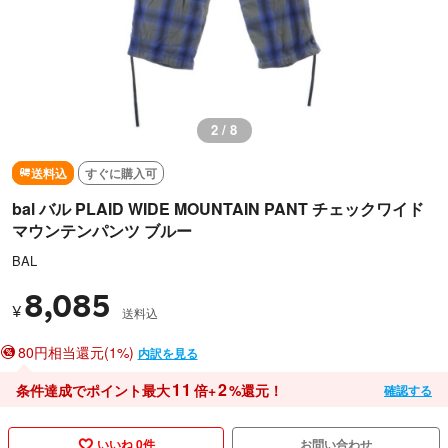
2 / 8
送料込
すぐに購入可
bal バル PLAID WIDE MOUNTAIN PANT チェックワイド
マウンテンパンツ ブルー
BAL
8,085
¥
送料込
80円相当還元(1%)
内訳を見る
11
2
条件達成でポイント最大
倍+
%還元！
確認する
いいね 0件
お問い合わせ