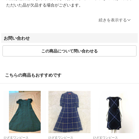
ただいた品が欠品する場合がございます。
ブランドによってサイズ表記方法が様々です。必ず実寸サイズをご確認
続きを表示する
ください。
ベクトルの計測方法にのっとって計測しております。多少の誤差につき
お問い合わせ
ましてはご容赦ください。
この商品について問い合わせる
商品画像はできる限り現品を再現するよう心がけておりますが、ご利用
のモニターにより実物と異なる場合がございます。また、リサイクル品
ゆえに付属品が揃ってない場合がございます。
こちらの商品もおすすめです
ご入金確認後のご注文内容の変更、キャンセルはお受けしておりませ
ん。
商品状態は掲載前に十分な確認を行っておりますが、重大な見落としが
ございました際はご返品を承ります。サイズが合わない、イメージが違
う、間違えた等お客様都合での返品はお受けしておりません。
・ご注文の商品と異なる商品が届いた場合
・商品状態が商品説明と著しく異なる場合
はご返品をお受けしております。
ひざ丈ワンピース
ひざ丈ワンピース
ひざ丈ワンピース