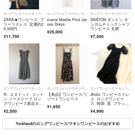
ロングワンピース/マキシワンピース
ロングワンピース/マキシワンピース
ロングワンピース/マキシワンピース
ZARA★ワンピース プ
mame Marble Print Jer
DANTON ダントン ギ
リーツドレス 定価約2
sey Dress
ンガムチェックシャツ
0,000円
ワンピース 丸襟
¥25,000
¥11,700
¥7,500
ロングワンピース/マキシワンピース
ロングワンピース/マキシワンピース
ロングワンピース/マキシワンピース
N . エヌドット コット
【美品】ワンピース/リ
dholic ワンピースドレ
ン ノースリーブ ロン
ゾートワンピース
ス ロングワンピー
グワンピース新品タグ
ス 韓国 黒 ブラッ
¥1,650
付き
ク 二次会
¥2,500
¥4,990
Yorklandのロングワンピース/マキシワンピースのおすすめ