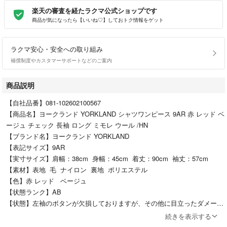
楽天の審査を経たラクマ公式ショップです
商品が気になったら【いいね♡】しておトク情報をゲット
ラクマ安心・安全への取り組み
補償制度やカスタマーサポートなどのご案内
商品説明
【自社品番】081-102602100567
【商品名】ヨークランド YORKLAND シャツワンピース 9AR 赤 レッド ベ
ージュ チェック 長袖 ロング ミモレ ウール /HN
【ブランド名】ヨークランド YORKLAND
【表記サイズ】9AR
【実寸サイズ】肩幅：38cm 身幅：45cm 着丈：90cm 袖丈：57cm
【素材】表地 毛 ナイロン 裏地 ポリエステル
【色】赤 レッド ベージュ
【状態ランク】AB
【状態】左袖のボタンが欠損しておりますが、その他に目立ったダメージ
はなく、問題なくご使用いただける商品です。 ※あくまでも中古品です
続きを表示する
ので掲載写真や記載内容をご確認いただき、ご理解の上ご購入ください。