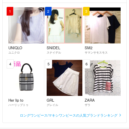
1
2
3
UNIQLO
SNIDEL
SM2
ユニクロ
スナイデル
サマンサモスモス
4
5
6
Her lip to
GRL
ZARA
ハーリップトゥ
グレイル
ザラ
ロングワンピース/マキシワンピースの人気ブランドランキング