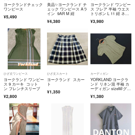
商品到着から5日以内にご連絡、返品受付後5日以内に当店に商品をご
ヨークランドチェック
美品✨ヨークランド チ
ヨークランド ワンピー
ワンピース
ェック ワンピース Aラ
ス フレア 半袖 ウエス
返送ください。期限を過ぎた場合、初期不良等の場合でも対応いたしか
イン 9AR M 紺
トリボン L 11 紺 ネイ
ねます。 必ず商品を受け取られた際に状態の確認をお願いいたしま
¥5,490
ビー
¥4,380
¥3,980
す。
クリーニングやアフターサービス代等の商品代金以上のご請求、不良品
の場合の一部返金での対応などはお受けできません。
Cランク以下の商品については、いかなる理由でもご返品をお断りさせ
ていただいております。
当アカウントはラクマ公式パートナーです。
◆特商法：
https://fril.jp/ts/official/law/vtr/
ひざ丈ワンピース
ひざ丈スカート
カーディガン
◆返品特約：
https://fril.jp/ts/official/law/vtr/#return_policy
ヨークランド ワンピー
ヨークランド スカー
YORKLAND ヨークラ
◆適格請求書発行事業者登録番号：T4260002013524
ス 9 カーキ コット
ト
ンド リネン混 半袖 カ
ン フレンチスリーブ
ーディガン sizeM/グレ
¥1,350
ージュ ■◆ レディース
¥2,800
¥1,380