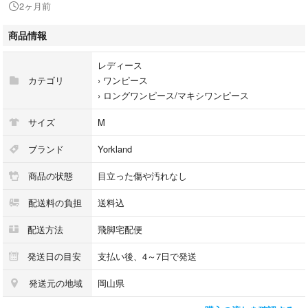
2ヶ月前
【付属品】ベルト
商品情報
商品のお問い合わせの回答を休止しております。＊各商品ページの商品詳
細等をご確認の上ご購入ください。
レディース
カテゴリ
›
ワンピース
★本商品は一点物です
›
ロングワンピース/マキシワンピース
他サイトや店舗にて販売している商品です。多少のお時間差にて欠品にな
ることもございます。予めご了承頂ますようお願い致します。
サイズ
M
こちらの商品はラクマ公式パートナーのベクトルによって出品されていま
ブランド
Yorkland
す。
商品の状態
目立った傷や汚れなし
配送料の負担
送料込
配送方法
飛脚宅配便
発送日の目安
支払い後、4～7日で発送
発送元の地域
岡山県