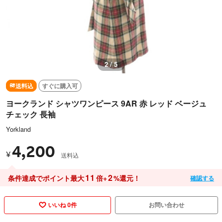
3 / 5
送料込
すぐに購入可
ヨークランド シャツワンピース 9AR 赤 レッド ベージュ
チェック 長袖
Yorkland
4,200
¥
送料込
11
2
条件達成でポイント最大
倍+
%還元！
確認する
いいね 0件
お問い合わせ