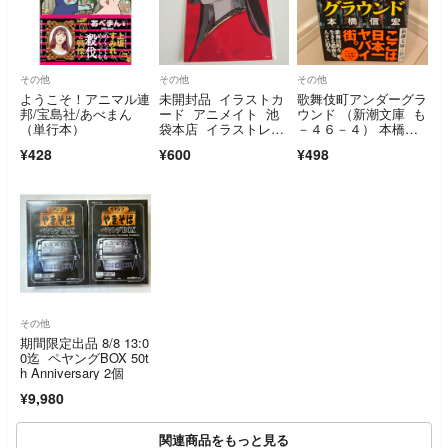
その他
その他
その他
ようこそ！アニマル連
未開封品 イラストカ
歌舞伎町アンダーグラ
邦/宝島社/あべまん
ード アニメイト 池
ウンド （新潮文庫 も
（単行本）
袋本店 イラストレー
－４６－４） 本橋信
ター LAM 個展 千客
宏／著
¥428
¥600
¥498
万雷
その他
期間限定出品 8/8 13:0
0迄 ペヤングBOX 50t
h Anniversary 2個
¥9,980
関連商品をもっと見る