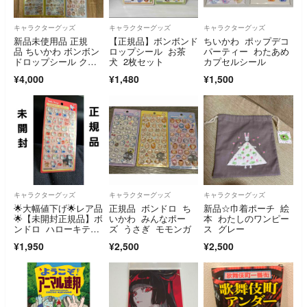
キャラクターグッズ
キャラクターグッズ
キャラクターグッズ
新品未使用品 正規
【正規品】ボンボンド
ちいかわ ポップデコ
品 ちいかわ ボンボン
ロップシール お茶
パーティー わたあめ
ドロップシール クー
犬 2枚セット
カプセルシール
リア
¥4,000
¥1,480
¥1,500
キャラクターグッズ
キャラクターグッズ
キャラクターグッズ
🌟大幅値下げ🌟レア品
正規品 ボンドロ ち
新品☆巾着ポーチ 絵
🌟【未開封正規品】ボ
いかわ みんなポー
本 わたしのワンピー
ンドロ ハローキティ
ズ うさぎ モモンガ
ス グレー
A
¥1,950
¥2,500
¥2,500