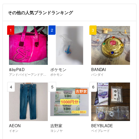
その他の人気ブランドランキング
1
2
3
&byP&D
ポケモン
BANDAI
アンドバイピーアンドディー
ポケモン
バンダイ
4
5
6
AEON
吉野家
BEYBLADE
イオン
ヨシノヤ
ベイブレード