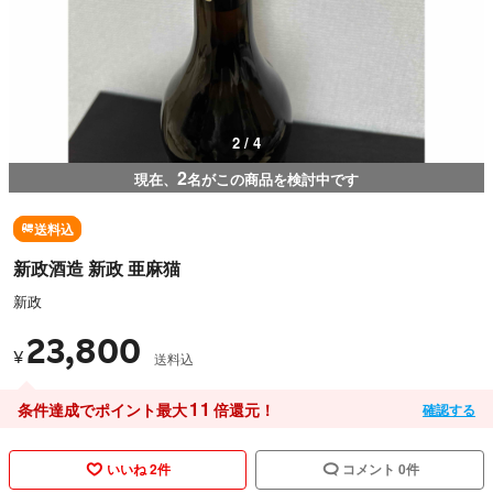
2 / 4
2
現在、
名がこの商品を検討中です
送料込
新政酒造 新政 亜麻猫
新政
23,800
¥
送料込
11
条件達成でポイント最大
倍還元！
確認する
いいね 2件
コメント 0件