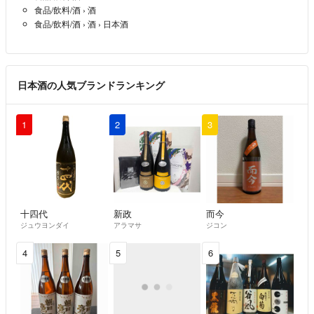
食品/飲料/酒
›
酒
食品/飲料/酒
›
酒
›
日本酒
日本酒の人気ブランドランキング
1
2
3
十四代
新政
而今
ジュウヨンダイ
アラマサ
ジコン
4
5
6