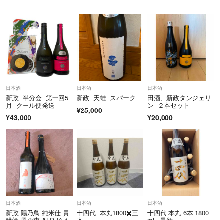
日本酒
日本酒
日本酒
新政 半分会 第一回5
新政 天蛙 スパーク
田酒、新政タンジェリ
月 クール便発送
ン ２本セット
¥25,000
¥43,000
¥20,000
日本酒
日本酒
日本酒
新政 陽乃鳥 純米仕 貴
十四代 本丸1800✖️三
十四代 本丸 6本 1800
醸酒 風の森 ALPHA 1
本
ml 最新