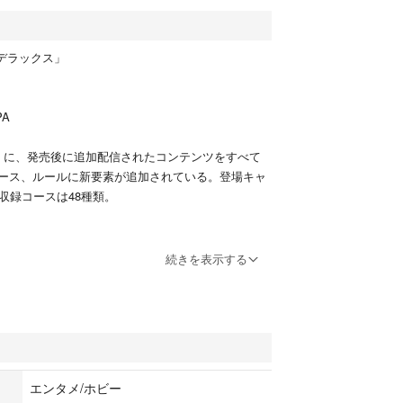
 デラックス」
PA
』に、発売後に追加配信されたコンテンツをすべて
ース、ルールに新要素が追加されている。登場キャ
収録コースは48種類。
続きを表示する
ゲーム機本体
フト
エンタメ/ホビー