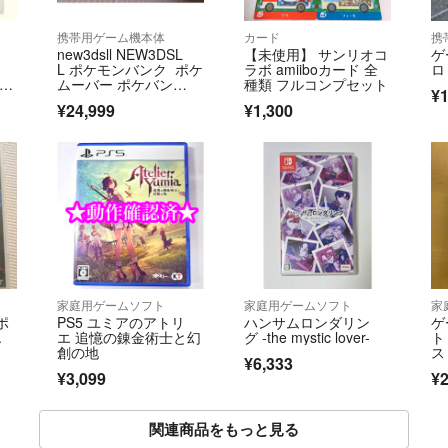
携帯用ゲーム機本体
カード
携
new3dsll NEW3DSL
【未使用】 サンリオコ
ゲ
L ポケモンバンク ポケ
ラボ amiiboカード 全
ロ
きち
ムーバー ポケバン
種類 フルコンプセット
¥1
う森
ク ポケムーバー 3ds
¥24,999
¥1,300
家庭用ゲームソフト
家庭用ゲームソフト
家
ポ
PS5 ユミアのアトリ
ハンサムロンダリン
ゲ
.
エ 追憶の錬金術士と幻
グ -the mystic lover-
ト
創の地
ス
¥6,333
パ
¥3,099
¥2
関連商品をもっと見る