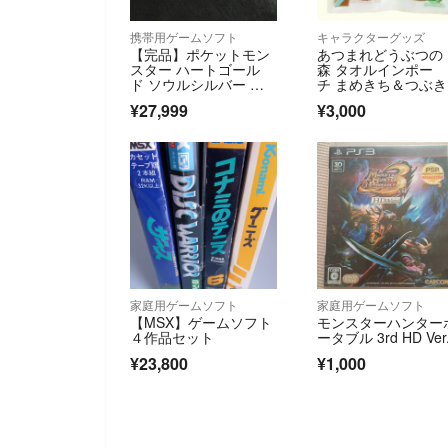
携帯用ゲームソフト
キャラクターグッズ
【完品】ポケットモン
あつまれどうぶつの
スター ハートゴール
森 タオルインポー
ド ソウルシルバー ポ
チ まめきち＆つぶ
ケウォーカー
ファミマコラボ ど
¥27,999
¥3,000
家庭用ゲームソフト
家庭用ゲームソフト
【MSX】ゲームソフト
モンスターハンター
４作品セット
ータブル 3rd HD Ver
¥23,800
¥1,000