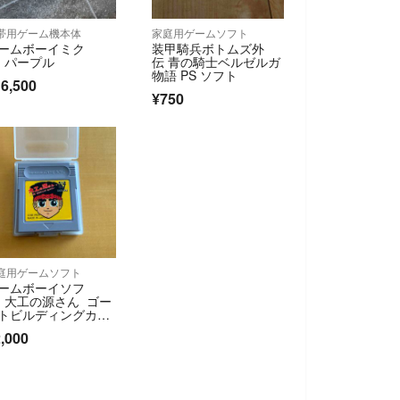
帯用ゲーム機本体
家庭用ゲームソフト
ームボーイミク
装甲騎兵ボトムズ外
 パープル
伝 青の騎士ベルゼルガ
物語 PS ソフト
6,500
¥750
庭用ゲームソフト
ームボーイソフ
 大工の源さん ゴー
トビルディングカン
ニー
,000