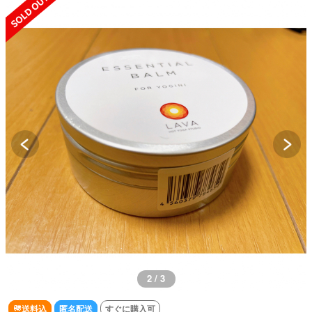
3 / 3
送料込
匿名配送
すぐに購入可