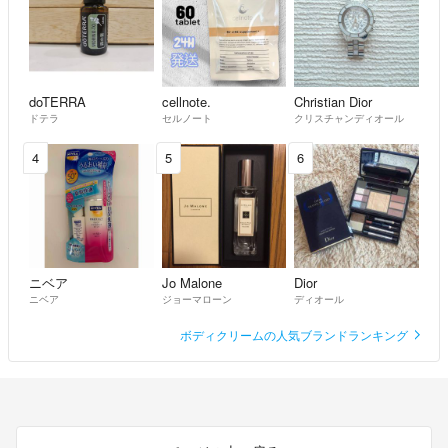
doTERRA
cellnote.
Christian Dior
ドテラ
セルノート
クリスチャンディオール
4
5
6
ニベア
Jo Malone
Dior
ニベア
ジョーマローン
ディオール
ボディクリームの人気ブランドランキング