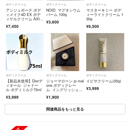
ボディクリーム
ボディクリーム
ボディクリーム
アンジュボーテ ボデ
NOID マグネシウム
マスターキミー ボデ
ィメイク4D EX ボデ
バーム 100g
ィーライトクリーム 1
ィゲルクリーム AXI
30g
¥3,600
S Angebeaute ★ 正規
¥7,450
¥6,500
品 ★ 新品未開封
ボディクリーム
ボディクリーム
ボディクリーム
【新品未使用】Diorデ
ジョーマローン jo mal
イビサクリーム(35g)
ィオール ジャドー
one ボディクレー
¥3,999
ル ボディミルク75ml
ム イングリッシュペ
アー
¥3,999
¥1,900
関連商品をもっと見る
SOLD OUT