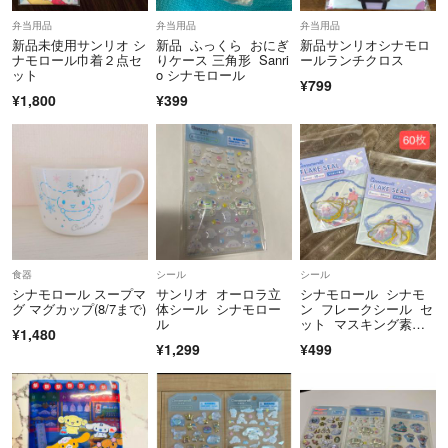
✦こちらのプロフィールを読んでいない方とはお取り引きは致しませ
弁当用品
弁当用品
弁当用品
ん。
新品未使用サンリオ シ
新品 ふっくら おにぎ
新品サンリオシナモロ
ナモロール巾着２点セ
りケース 三角形 Sanri
ールランチクロス
ット
o シナモロール
✦キャンセルも致しません。
¥799
¥1,800
¥399
（再出品するのに手間がかかるので）
○スムーズで気持ちの良いお取り引きを心がけます。
☆基本的に発送はお支払いの次の日となります。
食器
シール
シール
シナモロール スープマ
サンリオ オーロラ立
シナモロール シナモ
グ マグカップ(8/7まで)
体シール シナモロー
ン フレークシール セ
ル
ット マスキング素
¥1,480
材 サンリオ
¥1,299
¥499