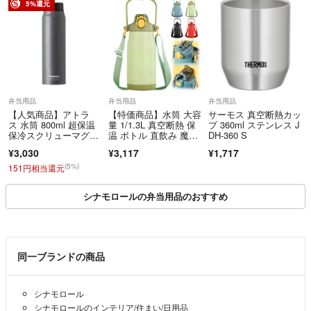
5%還元
弁当用品
弁当用品
弁当用品
【人気商品】アトラ
【特価商品】水筒 大容
サーモス 真空断熱カッ
ス 水筒 800ml 超保温
量 1/1.3L 真空断熱 保
プ 360ml ステンレス J
保冷スクリューマグボ
温 ボトル 直飲み 魔法
DH-360 S
トル 真空断熱
瓶
¥3,030
¥3,117
¥1,717
(5%)
151円相当還元
シナモロールの弁当用品のおすすめ
同一ブランドの商品
シナモロール
シナモロールのインテリア/住まい/日用品