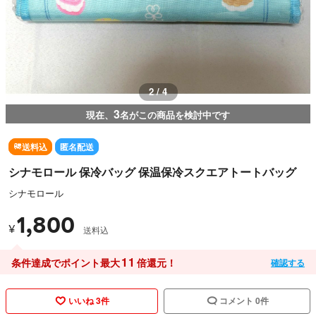
3 / 4
3
現在、
名がこの商品を検討中です
送料込
匿名配送
シナモロール 保冷バッグ 保温保冷スクエアトートバッグ
シナモロール
1,800
¥
送料込
11
条件達成でポイント最大
倍還元！
確認する
いいね 3件
コメント 0件