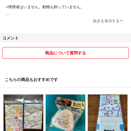
○喫煙者はいません。動物も飼っていません。
○最近購入申請してそのままお支払いもなく、連絡もない方がいらっし
続きを表示する
ゃいました。キャンセルされる方も何人もいらっしゃいました。お取り
引き完了後、評価をしてただけない事もありました。誠意をもってお取
コメント
り引きいただける方のみ購入申請してください。
○基本的にはすぐにお支払いいただける方が優先となります。すぐにお
商品について質問する
支払いがいただけない場合はコメント欄などでいつお支払いができるの
か教えてください。すぐにお支払いされない方のキャンセルがとても多
いので…
こちらの商品もおすすめです
○初めての方で、プロフィールの記載の無い方とのお取り引きは不安な
のでプロフィールを記載の上、購入申請お願いします。（一言で大丈夫
です）
○基本的には値段交渉はしておりません。複数購入される場合のみ同梱
で送料分お安く致しますので、購入申請前にコメントでご連絡お願いし
ます。