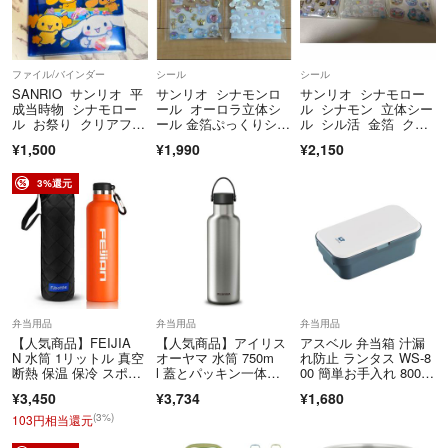
ファイル/バインダー
シール
シール
SANRIO サンリオ 平
サンリオ シナモンロ
サンリオ シナモロー
成当時物 シナモロー
ール オーロラ立体シ
ル シナモン 立体シー
ル お祭り クリアファ
ール 金箔ぷっくりシー
ル シル活 金箔 クリ
イル 仕切り
ル
スタル 宝石 デコ キ
¥1,500
¥1,990
¥2,150
ラキラ ぷっくり おは
じき
3%還元
弁当用品
弁当用品
弁当用品
【人気商品】FEIJIA
【人気商品】アイリス
アスベル 弁当箱 汁漏
N 水筒 1リットル 真空
オーヤマ 水筒 750m
れ防止 ランタス WS-8
断熱 保温 保冷 スポー
l 蓋とパッキン一体
00 簡単お手入れ 800m
ツボト
型 高保冷 ステ
l 白 衛生的 A3500 【送
¥3,450
¥3,734
¥1,680
料無料】 【人気商品】
(3%)
103円相当還元