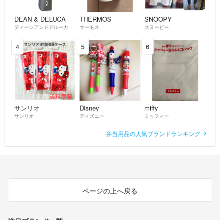
DEAN & DELUCA
THERMOS
SNOOPY
ディーンアンドデルーカ
サーモス
スヌーピー
4
5
6
サンリオ
Disney
miffy
サンリオ
ディズニー
ミッフィー
弁当用品の人気ブランドランキング
ページの上へ戻る