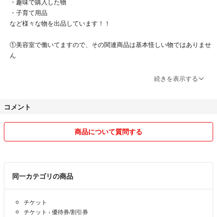
・趣味で購入した物
・子育て用品
など様々な物を出品しています！！
①美容室で働いてますので、その関連商品は基本怪しい物ではありませ
ん
②出品物は基本そのまま伝票を貼って発送したり、厳重に梱包などはし
続きを表示する
ませんのでご理解いただける方のみご購入お願いいたします
コメント
❸オフィシャルな物以外(出どころのわからない物)は出品しないので安
心してご購入ください
商品について質問する
④出品物の発送は当日から翌日までに発送できるように全力で頑張りま
す！！
⑤購入申請が設定されていない場合は確認のコメントはいらないのでそ
同一カテゴリの商品
のままご購入ください！
チケット
❻購入後、取り引き途中、キャンセル、返品など基本ルール以外の迷惑
チケット
›
優待券/割引券
行為は本当にやめてください。基本的には買うか買わないかの2択しか