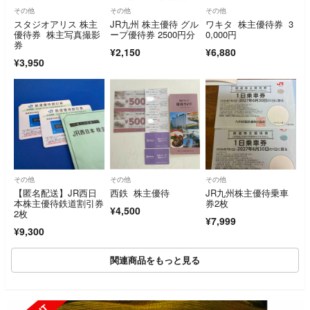
その他
その他
その他
スタジオアリス 株主
JR九州 株主優待 グル
ワキタ 株主優待券 3
優待券 株主写真撮影
ープ優待券 2500円分
0,000円
券
¥2,150
¥6,880
¥3,950
その他
その他
その他
【匿名配送】JR西日
西鉄 株主優待
JR九州株主優待乗車
本株主優待鉄道割引券
券2枚
¥4,500
2枚
¥7,999
¥9,300
関連商品をもっと見る
SOLD OUT