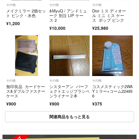
その他
その他
その他
メイクミラー 2個セッ
&MyuQ / アンドミュ
Dior ミス ディオー
ト ピンク・水色
ーク 別注 LIP ケー
ル ミニ ミス ケー
ス 2
ス ポップ ピンク
¥1,200
¥10,000
¥25,980
その他
その他
その他
無印良品 カードケー
シスターアン パーフ
コスメスティック2WA
ス&ダブルファスナー
ェクトエッジブラシペ
Yミラー×コーム22495
ケース
ンライナー２本
6
¥900
¥900
¥375
関連商品をもっと見る
SOLD OUT