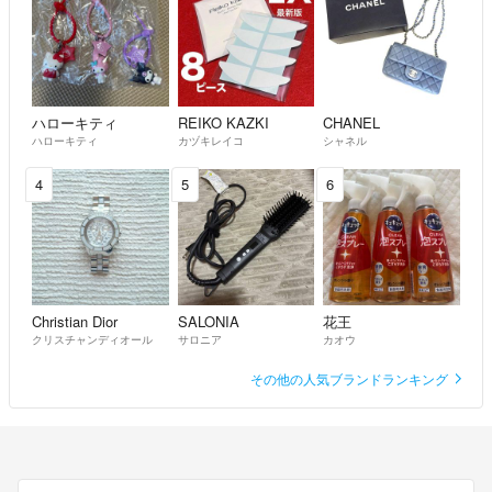
ハローキティ
REIKO KAZKI
CHANEL
ハローキティ
カヅキレイコ
シャネル
4
5
6
Christian Dior
SALONIA
花王
クリスチャンディオール
サロニア
カオウ
その他の人気ブランドランキング