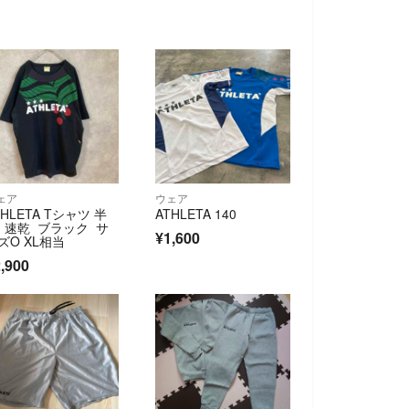
ェア
ウェア
THLETA Tシャツ 半
ATHLETA 140
 速乾 ブラック サ
¥1,600
ズO XL相当
,900