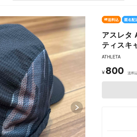
SOLD OUT
送料込
匿名配
アスレタ 
ティスキ
ATHLETA
800
¥
送料