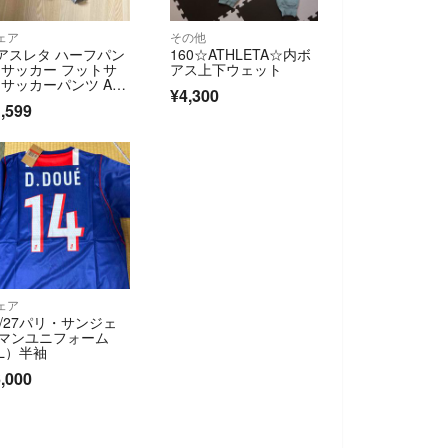
ェア
その他
 アスレタ ハーフパン
160☆ATHLETA☆内ボ
 サッカー フットサ
アス上下ウェット
 サッカーパンツ ATH
¥4,300
TA
,599
ェア
6/27パリ・サンジェ
マンユニフォーム
L）半袖
,000