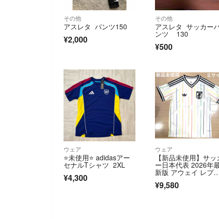
その他
その他
アスレタ パンツ150
アスレタ サッカー
ンツ 130
¥2,000
¥500
ウェア
ウェア
⭐️未使用⭐️ adidasアー
【新品未使用】サッ
セナルTシャツ 2XL
ー日本代表 2026年
新版 アウェイ レプ
¥4,300
カユニフォーム
¥9,580