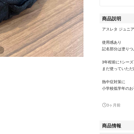
商品説明
アスレタ ジュニ
使用感あり
記名部分は塗りつ
3年程前に1シー
まだ使っていただ
熱中症対策に
小学校低学年のお
#ATHLETA
3ヶ月前
#アスレタ
#サッカーキャッ
商品情報