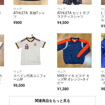
ウェア
ウェア
ウ
パ
ATHLETA 長袖Tシャ
ATHLETA セット S プ
L
ツ
ラクティスシャツ
ツ
ル
¥900
¥4,500
LE
¥1
ウェア
ウェア
ウ
カ
スペイン代表ユニフォ
NIKEナイキ ピステ キ
2
最
ームM
ッズM オレンジ×ネイ
ル
リ
ビー
（
¥6,500
¥1,380
¥6
関連商品をもっと見る