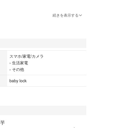
続きを表示する
スルー
.5mm
0mm
オン式
スマホ/家電/カメラ
›
生活家電
ダイヤル切り替え方式
›
その他
バー
baby lock
y lock BL35
る物が全てになります。
学芋