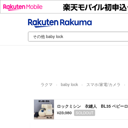
ラクマ
baby lock
スマホ/家電/カメラ
ロックミシン 衣縫人 BL35 ベビー
¥23,980
SOLDOUT