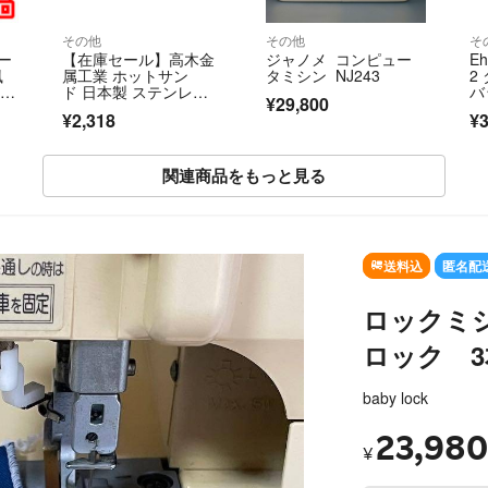
その他
その他
そ
ー
【在庫セール】高木金
ジャノメ コンピュー
E
風
属工業 ホットサン
タミシン NJ243
2
ーキ
ド 日本製 ステンレス
バ
¥29,800
速約
製 オーブントースタ
¥2,318
¥3
度
関連商品をもっと見る
SOLD OUT
送料込
匿名配
ロックミシ
ロック 3
baby lock
23,980
¥