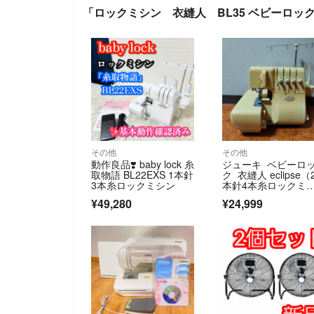
「ロックミシン 衣縫人 BL35 ベビーロッ
その他
その他
動作良品❣️ baby lock 糸
ジューキ ベビーロ
取物語 BL22EXS 1本針
ク 衣縫人 eclipse（
3本糸ロックミシン
本針4本糸ロックミ
ン）
¥49,280
¥24,999