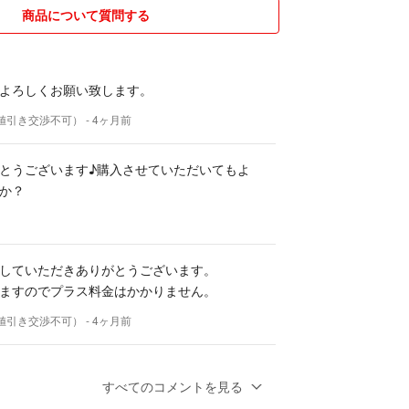
す
商品について質問する
ついて
動作等の確認をお願いします。
よろしくお願い致します。
た場合は、商品到着後3日以内にご連絡
値引き交渉不可）
- 4ヶ月前
には写真を出品してもらい確認後ご対応
了承ください。
とうございます♪購入させていただいてもよ
ない限り返品対応しません。購入者様都
か？
。
合】でない商品が返送されてきた場合
させて頂きます。
頂けない場合、
していただきありがとうございます。
よる返品:返金対応はお受け致しませ
ますのでプラス料金はかかりません。
場合のみ返金対応になります。
包→交換対応させていただきます。
値引き交渉不可）
- 4ヶ月前
品」です。
 コメント失礼します。こちらのミシンの購入
必ず検品を行なっています。汚れが付く
すべてのコメントを見る
ただいております。送料についてですが、北