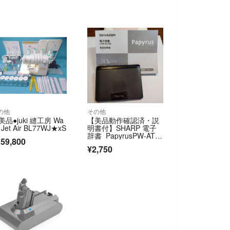
の他
その他
♦️美品●juki 縫工房 Wa
【美品動作確認済・説
 Jet Air BL77WJ★xS
明書付】SHARP 電子
辞書 PapyrusPW-AT7
59,800
60
¥2,750