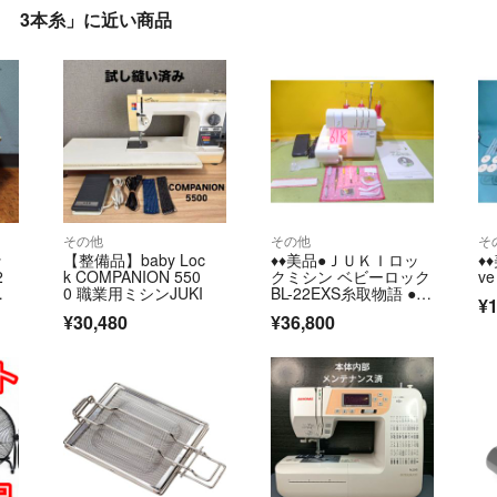
ク 3本糸」に近い商品
その他
その他
そ
ッ
【整備品】baby Loc
♦️♦️美品●ＪＵＫＩロッ
♦️
2
k COMPANION 550
クミシン ベビーロック
ve
シ
0 職業用ミシンJUKI
BL-22EXS糸取物語 ●61
¥1
K
¥30,480
¥36,800