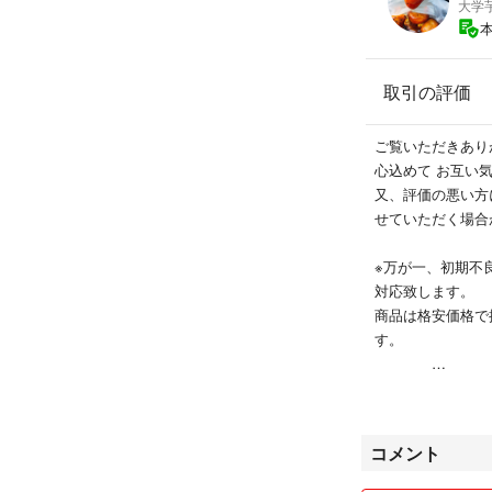
大学
#中古ミシン販売S
家庭用、職業用、
全部が中古ミシン
取引の評価
ブラザー brothe
ご覧いただきあり
ジューキ JUKI
心込めて お互い
ジャノメ jano
又、評価の悪い方
シンガー SING
せていただく場合
ベビーロック baby 
ミシン 中
※万が一、初期不
ロックミシン
対応致します。
ハンドメイド
商品は格安価格で
職業用
家庭用
（1）送料
沖縄•離島•北海
コメント
料金が変動致しま
小型700円〜大型1