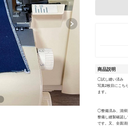
商品説明
◯試し縫い済み
写真2枚目にこち
ます。
◯整備済み、清掃
整備し縫製確認し
です。又、全面清