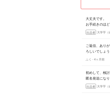
※あくまで目安で
（2）返品交換に
大丈夫です。
商品到着後直ちに
お手続きのほど
※初期不良があっ
ください。
大学芋（
出品者
※不具合や破損時
となりますのでご
ご返信、ありが
※使用上に問題が
ろしいでしょう
合は対応不可です
【初期不良:不具
ふく
- 4ヶ月前
往復送料をご請求
3日以内にご連絡
初めして、検討
又お客様の都合に
匿名発送になり
商品の在庫がない
到着時の状態に梱
大学芋（
出品者
注意事項:
※商品は全て「新
はじめまして♪
※輸入商品のため
を検討させてい
場合があります。