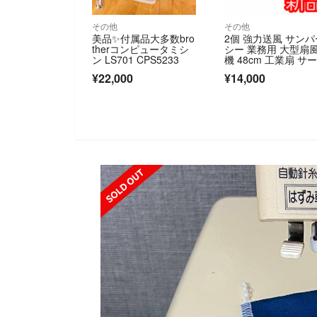
その他
その他
美品✨付属品大多数bro
2個 強力送風 サンパ
therコンピュータミシ
シー 業務用 大型扇
ン LS701 CPS5233
機 48cm 工業扇 サ
ュレーター 最大風
¥22,000
¥14,000
480m 3段階 150°角
調整
SOLD OUT