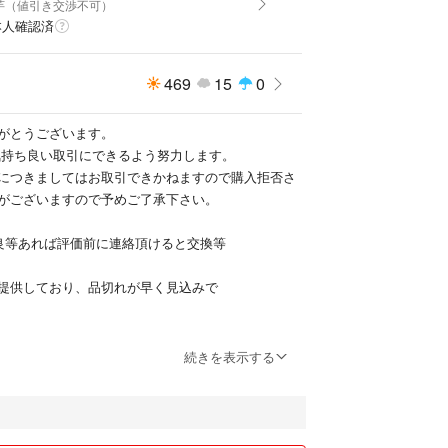
芋（値引き交渉不可）
B
本人確認済
ロックミシンと様々な商品を揃えております。
のため一台限定物です。
469
15
0
r
がとうございます。
気持ち良い取引にできるよう努力します。
me
につきましてはお取引できかねますので購入拒否さ
ER
がございますので予めご了承下さい。
lock
古
良等あれば評価前に連絡頂けると交換等
提供しており、品切れが早く見込みで
す。
続きを表示する
道の方は商品のサイズにより
す。
500円です。