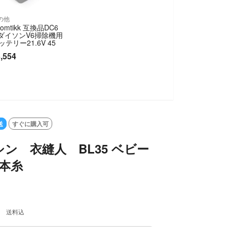
の他
homtikk 互換品DC6
 ダイソンV6掃除機用
ッテリー21.6V 45
,554
送
すぐに購入可
ン 衣縫人 BL35 ベビー
本糸
送料込