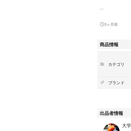
◯ミシン詳細
使用糸3本
3ヶ月前
上下ルーパーエア
使用針HA×1SP
かがり幅3mm 〜7
商品情報
送り量1.0mm～4.
押え交換スナップ
上メス解除可能
カテゴリ
巻きぬい切り替え
巻きロック
アコーディングレ
ブランド
メーカー 衣縫人 bab
◯付属品
画像に掲載してい
出品者情報
大
◯販売機種