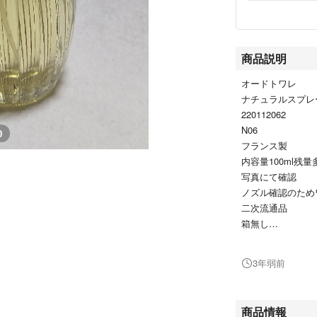
商品説明
オードトワレ
ナチュラルスプレ
220112062
N06
0
フランス製
内容量100ml残量
写真にて確認
ノズル確認のため
二次流通品
箱無し
購入時期不明
冷暗所にて保管
3年弱前
除菌ウェットティ
発送方法：チャッ
クトにて発送。喫
商品情報