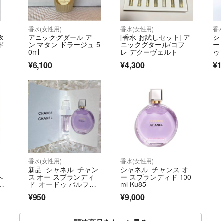
香水(女性用)
香水(女性用)
香
タ
アニックグダール ア
[香水 お試しセット] ア
シ
ド
ン マタン ドラージュ 5
ニックグタール/コフ
ー
0ml
レ デクーヴェルト
ゥ
H
¥6,100
¥4,300
¥1
記
香水(女性用)
香水(女性用)
新品 シャネル チャン
シャネル チャンス オ
ヘ
ス オー スプランディ
ー スプランディド 100
フ
ド オードゥ パルファ
ml Ku85
ィの
ム 1.5ml
¥950
¥9,000
せ