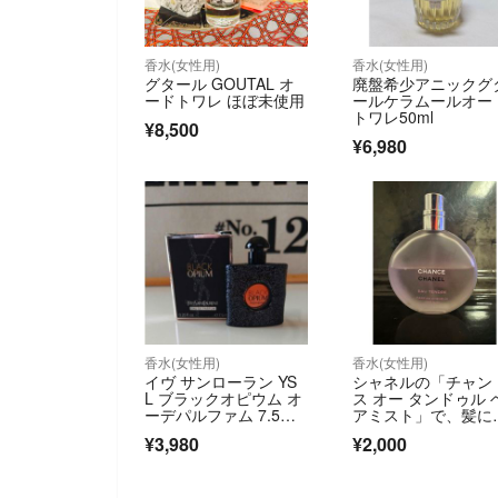
香水(女性用)
香水(女性用)
グタール GOUTAL オ
廃盤希少アニックグ
ードトワレ ほぼ未使用
ールケラムールオー
トワレ50ml
¥8,500
¥6,980
香水(女性用)
香水(女性用)
イヴ サンローラン YS
シャネルの「チャン
L ブラックオピウム オ
ス オー タンドゥル 
ーデパルファム 7.5ml
アミスト」で、髪に
新品未使用国内正規品
ローラル フルーテ
¥3,980
¥2,000
繊細な香りをまとわ
ることができます。