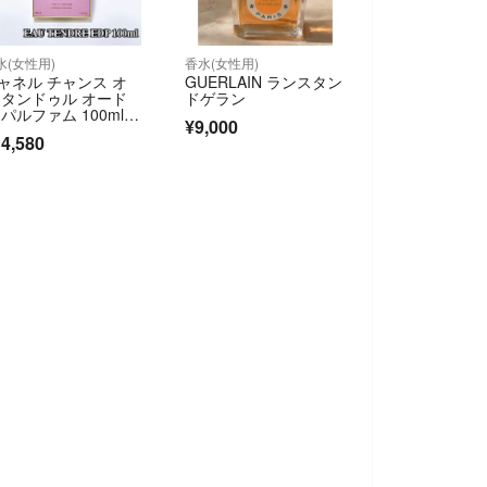
水(女性用)
香水(女性用)
ャネル チャンス オ
GUERLAIN ランスタン
 タンドゥル オード
ドゲラン
 パルファム 100ml C
¥9,000
ANEL 香水 日本語表
4,580
ラベル有り