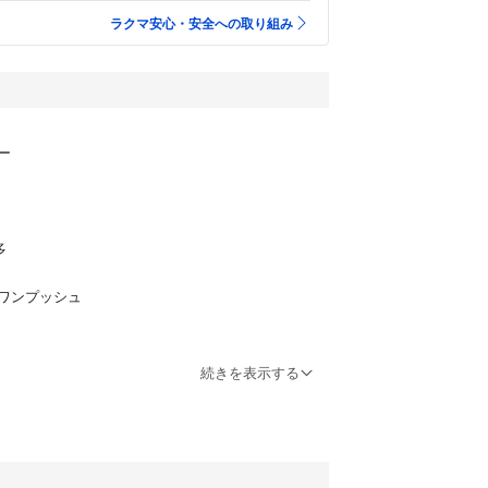
ラクマ安心・安全への取り組み
ー
多
ワンプッシュ
続きを表示する
ッシュにて拭き上げ
ク付き収納パックに入れ緩衝材で包み宅急便コンパ
煙ペット無し