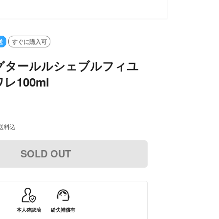
SOLD OUT
送
すぐに購入可
グタールルシェブルフィユ
レ100ml
送料込
SOLD OUT
本人確認済
紛失補償有