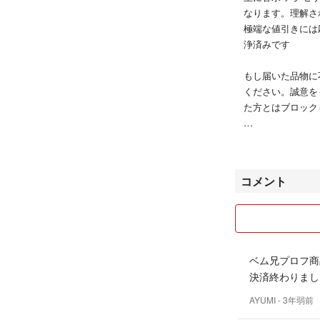
なります。理解さ
極端な値引きには
浄済みです
もし届いた品物に
ください。誠意を
た方とはブロック
質問コメント等に
顔の見えない取引
たします。最低限
コメント
香水の澱について
澱·異物の生成
香水には植物由来
これら香水製造時
ベム兄プロフ商
ルタリングされて
決済終わりまし
個体状の物質とし
再生されたそれら
AYUMI
- 3年弱前