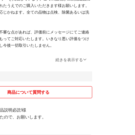
れたうえでのご購入いただきます様お願いします。
応じかねます。全ての品物は点検、除菌あるいは洗
不審な点があれば、評価前にメッセージにてご連絡
もってご対応いたします。いきなり悪い評価をつけ
し今後一切取引いたしません。
ついて
続きを表示する
ですので、横柄なコメント等は返信せずにスルーい
の挨拶、高飛車な物言い等。
商品について質問する
天然香料が多く使用されます。
にいったん溶かされ、溶けきれなかったものはフィ
品説明必読!様
除去されますが時間の変化や気温の変化で半個体や
たので、お願いします。
て再生することがあります。
物質は澱とよばれます。