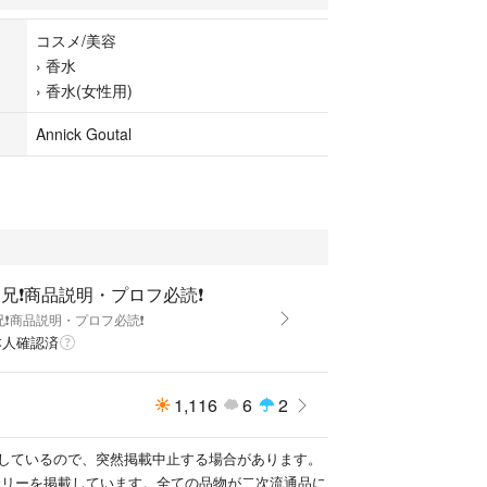
コスメ/美容
›
香水
›
香水(女性用)
Annick Goutal
兄❗商品説明・プロフ必読❗
兄❗商品説明・プロフ必読❗
本人確認済
1,116
6
2
しているので、突然掲載中止する場合があります。
サリーを掲載しています。全ての品物が二次流通品に