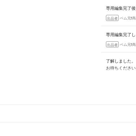
澱は合成香料でも
専用編集完了後
ます。
ベム兄❗
出品者
それは天然香料に
けに雑多で豊富な
専用編集完了しま
からと考えられて
ベム兄❗
出品者
澱は香水の中で浮
了解しました。
これらは異物とし
お待ちください。(⁠
多く配合しようと
かくの天然成分の
ベム兄❗
出品者
しまうことになり
澱は身体に害をな
ベム兄プロフ商
ありがとうござ
。喫煙、ペット無
いので、写真でよ
AYUMI
- 3年弱前
コメントお願いし
いただきありがとう
AYUMlさん
したら、850