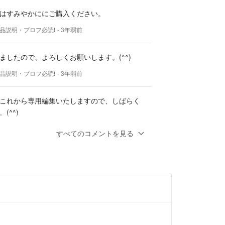
発生しますが、天然香料で多く発生する傾向にあり
はすみやかににご購入ください。
商品説明・プロフ必読❗
- 3年弱前
は純度の高い合成香料と比較すると、自然物由来だ
微妙成分が含まれており、これらが澱の原因になる
したので、よろしくお願いします。(⁠^⁠^⁠)
います。特にタンパク質系成分がなりやすい。
商品説明・プロフ必読❗
- 3年弱前
遊したり沈殿したりします。
これから専用編集いたしますので、しばらく
て嫌われますが、天然香料のエッセンスをなるべく
^⁠^⁠)
すると澱は発生しやすく、澱を抑えすぎると、せっ
おいしい部分、パワーのある部分を過剰に除去して
商品説明・プロフ必読❗
- 3年弱前
すべてのコメントを見る
ます。
すものではありません。
品説明必読!様
います。宜しくお願いします。
し。細かなキズや汚れの見落としがあるかも知れな
くご確認のうえ、気になる事かあれば、ご購入前に
ます。ご購入後には対応出来ません。最後までご覧
ございました。(^^)
、こんにちは。了解しました。ご返信いただきま
0円にて専用編集いたしますので、よろしくお願