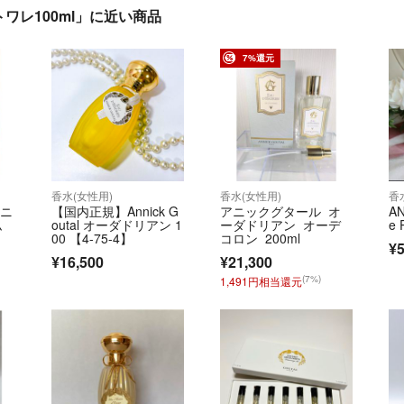
レ100ml」に近い商品
7%還元
香水(女性用)
香水(女性用)
香
アニ
【国内正規】Annick G
アニックグタール オ
A
ム
outal オーダドリアン 1
ーダドリアン オーデ
e 
00 【4-75-4】
コロン 200ml
¥5
¥16,500
¥21,300
(7%)
1,491円相当還元