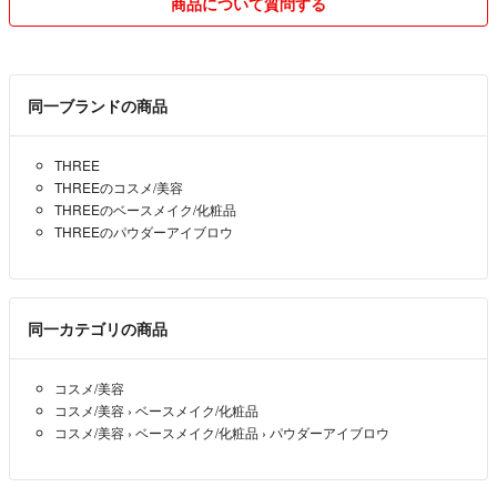
商品について質問する
☆値下げ交渉は苦手なので基本しておりません。
☆ご購入(購入申請後)の変更、キャンセルは
対応しかねます。又、ノークレームで
同一ブランドの商品
お願いします。なにかあれば質問して下さいね。
THREE
THREEのコスメ/美容
☆いいねをして下さっている最中でも、
THREEのベースメイク/化粧品
当方の都合により、商品の削除や再出品を
THREEのパウダーアイブロウ
する場合があります。申し訳ありません。
ご購入をお考えの方はお早めに😊
その他、コメントのやり取りでマナーに
同一カテゴリの商品
かける方や、こちらが不安になるような方の
場合は、返信しかねる場合があります。
コスメ/美容
子供が居ますので、返信や発送に
コスメ/美容
›
ベースメイク/化粧品
お時間を頂く時もあると思いますが、
コスメ/美容
›
ベースメイク/化粧品
›
パウダーアイブロウ
迅速に対応出来るようにしてまいります。
お互いに気持ちの良いお取引が