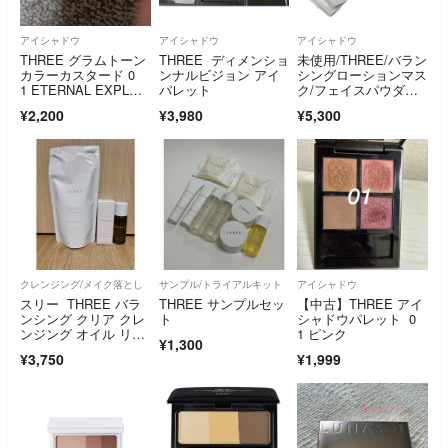
アイシャドウ
アイシャドウ
アイシャドウ
THREE グラムトーン
THREE ディメンショ
未使用/THREE/バラン
カラーカスタード 0
ンナルビジョン アイ
シングローションマス
1 ETERNAL EXPLOR
パレット
ク/フェイスパウダー/
ER
リップ/アイシャドウ/
¥2,200
¥3,980
¥5,300
まとめ/RS1776
クレンジング/メイク落とし
サンプル/トライアルキット
アイシャドウ
スリー THREE バラ
THREE サンプルセッ
【中古】THREE アイ
ンシング クリア クレ
ト
シャドウパレット 0
ンジング オイル リフ
1 ピンク
¥1,300
ィル
¥3,750
¥1,999