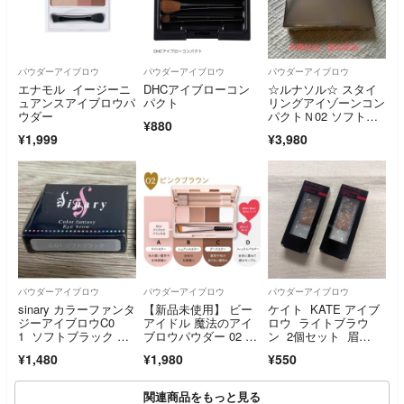
パウダーアイブロウ
パウダーアイブロウ
パウダーアイブロウ
エナモル イージーニ
DHCアイブローコン
☆ルナソル☆ スタイ
ュアンスアイブロウパ
パクト
リングアイゾーンコン
ウダー
パクトＮ02 ソフトア
¥880
ッシュ
¥1,999
¥3,980
パウダーアイブロウ
パウダーアイブロウ
パウダーアイブロウ
sinary カラーファンタ
【新品未使用】 ビー
ケイト KATE アイブ
ジーアイブロウC0
アイドル 魔法のアイ
ロウ ライトブラウ
1 ソフトブラック シ
ブロウパウダー 02 ピ
ン 2個セット 眉
ナリ―化粧品
ンクブラウン
墨 EX-4 レフィル 詰
¥1,480
¥1,980
¥550
め替え用 メイク 化
粧品
関連商品をもっと見る