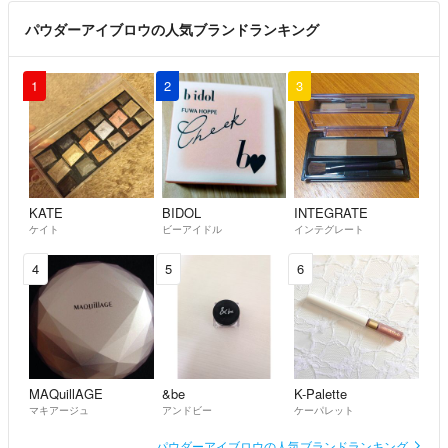
出来るようにしていきたいと思います😊
パウダーアイブロウの人気ブランドランキング
1
2
3
KATE
BIDOL
INTEGRATE
ケイト
ビーアイドル
インテグレート
4
5
6
MAQuillAGE
&be
K-Palette
マキアージュ
アンドビー
ケーパレット
パウダーアイブロウの人気ブランドランキング