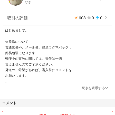
むぎ
取引の評価
608
0
0
はじめまして。
☆発送について
普通郵便や、メール便、簡単ラクマパック 、
簡易包装になります
郵便中の事故に関しては、責任は一切
負えませんのでご了承ください。
発送のご希望があれば、購入前にコメントを
お願いします。
☆商品について
続きを表示する
新品、usedのなど様々ですが、
すべて、自宅保管という事をご理解ください。
コメント
ペットを飼っておりますので、神経質な方
アレルギーがある方などは御遠慮ください💦