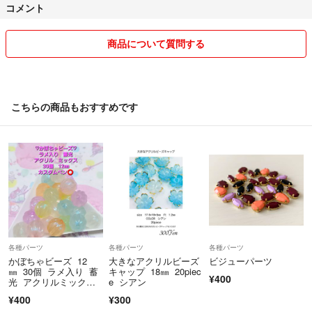
コメント
方法の変更のご相談をお願いします。
基本、普通郵便とゆうゆうラクマパックを利用しています。
商品について質問する
気持ちの良いお取引を心がけています。
最低限の挨拶や意思疎通が取れない方とのお取引はご遠慮願います。ご
購入をお控えください。
こちらの商品もおすすめです
各種パーツ
各種パーツ
各種パーツ
かぼちゃビーズ 12
大きなアクリルビーズ
ビジューパーツ
㎜ 30個 ラメ入り 蓄
キャップ 18㎜ 20piec
¥400
光 アクリルミック
e シアン
ス カスタムペン
¥400
¥300