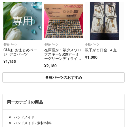
各種パーツ
各種パーツ
各種パーツ
CM様 おまとめペー
在庫僅か！希少スワロ
親子がま口金 ４点
ジ デコパーツ
フスキーSS29アーミ
¥1,000
ーグリーンディライト
¥1,155
36個✨✨
¥2,180
各種パーツのおすすめ
同一カテゴリの商品
ハンドメイド
ハンドメイド
›
素材/材料