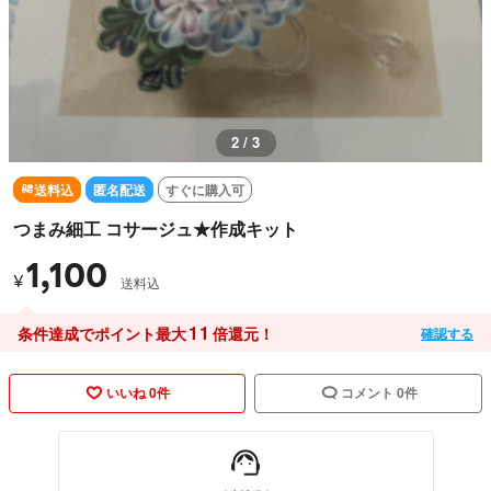
2 / 3
送料込
匿名配送
すぐに購入可
つまみ細工 コサージュ★作成キット
1,100
¥
送料込
11
条件達成でポイント最大
倍還元！
確認する
いいね 0件
コメント 0件