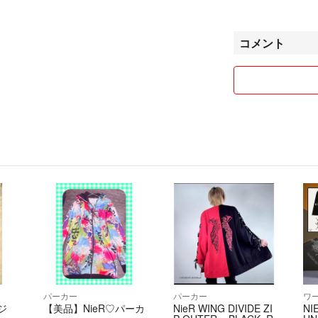
服のまとめ売りは一つ
猫居ます🐈
コメント
パーカー
パーカー
ジ
【美品】NieR♡パーカ
NieR WING DIVIDE ZI
N