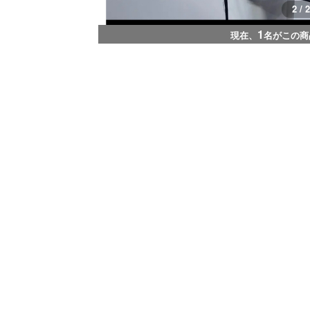
1 / 2
1
現在、
名がこの商