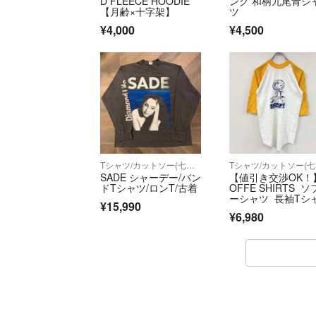
D FLEECE HOODIE
ング 和柄九尾青シ
【月齢×十字架】
ツ
¥4,000
¥4,500
Tシャツ/カットソー(七分/長袖)
T
SADE シャーデー/バン
【値引き交渉OK！
ドTシャツ/ロンT/古着
OFFE SHIRTS 
ーシャツ 長袖Tシ
¥15,990
ツ/ロンT ラグラン
¥6,980
ヌーピー 黄色 イ
ー Lサイズ 古着