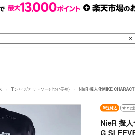
ス
Tシャツ/カットソー(七分/長袖)
NieR 擬人化MIKE CHARACT
送料込
すぐに
NieR 擬人
G SLEEV