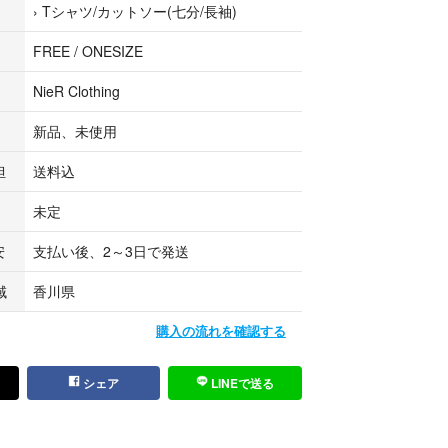
›
Tシャツ/カットソー(七分/長袖)
FREE / ONESIZE
NieR Clothing
新品、未使用
担
送料込
未定
安
支払い後、2～3日で発送
域
香川県
購入の流れを確認する
シェア
LINEで送る