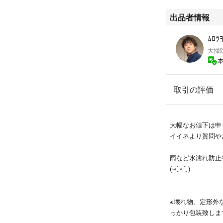
出品者情報
ﾑﾛﾂ
大掃
取引の評価
大幅なお値下は申
イイネより質問や
雨など水濡れ防止
(⑅˘͈ ᵕ ˘͈ )
※壊れ物、定形外
っかり包装致しま