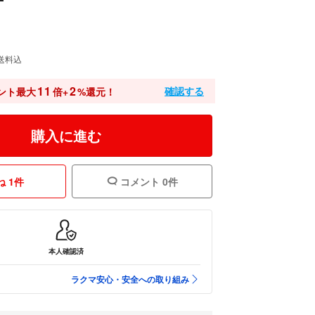
送料込
11
2
確認する
ント最大
倍+
%還元！
購入に進む
 1件
コメント 0件
本人確認済
ラクマ安心・安全への取り組み