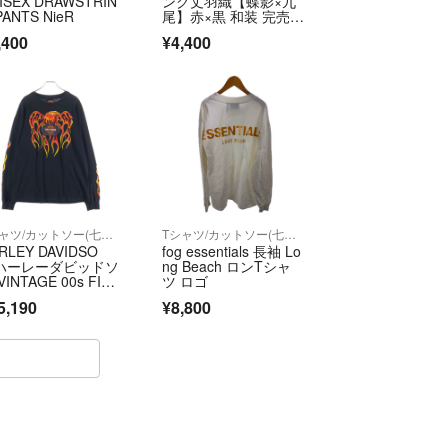
ISEX DRAWSTRIN
ング丈羽織【蝶影×九
PANTS NieR
尾】赤×黒 和装 完売
品 鴉
,400
¥4,400
Tシャツ/カットソー(七分/長袖)
Tシャツ/カットソー(七分/長袖)
RLEY DAVIDSO
fog essentials 長袖 Lo
 ハーレーダビッドソ
ng Beach ロンTシャ
VINTAGE 00s FIR
ツ ロゴ
FLAME L/S ブル
5,190
¥8,800
 フレイム ロンT 長
カットソー ブラッ