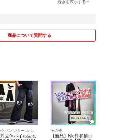
一つ袋の包装は致しません( •︠ˍ•︡ )
続きを表示する
商品について質問する
ワークパンツ/カーゴパンツ
その他
IER 立体パイル生地
【新品】NieR 和柄ロ