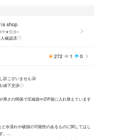
ﾖｼs shop
除中★交渉○
本人確認済
272
1
0
し訳ございません🥲
お値下交渉〇
や厚さの関係で圧縮袋やZIP袋に入れ替えています
など水濡れや破損の可能性のあるものに関してはし
す。