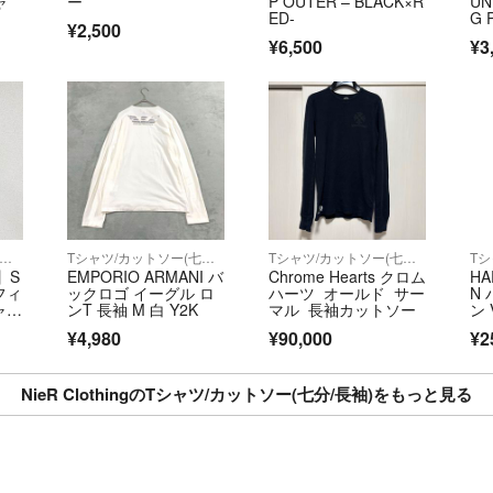
ャ
ー
P OUTER – BLACK×R
UN
ED-
G 
¥2,500
¥6,500
¥3
シャツ/カットソー(七分/長袖)
Tシャツ/カットソー(七分/長袖)
Tシャツ/カットソー(七分/長袖)
】S
EMPORIO ARMANI バ
Chrome Hearts クロム
HA
ソフィ
ックロゴ イーグル ロ
ハーツ オールド サー
N
ャ
ンT 長袖 M 白 Y2K
マル 長袖カットソー
ン 
 ス
E 
¥4,980
¥90,000
¥2
エロ
ー
袖
ク
NieR ClothingのTシャツ/カットソー(七分/長袖)をもっと見る