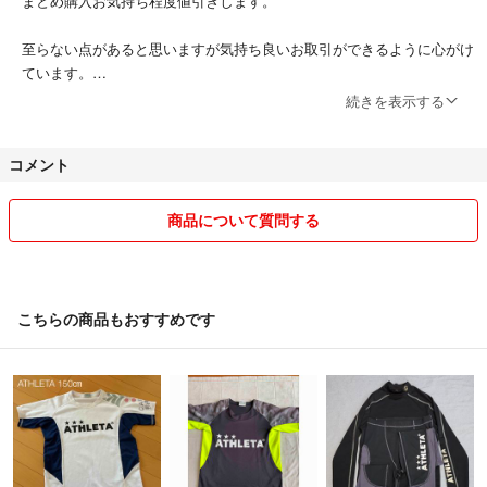
まとめ購入お気持ち程度値引きします。
至らない点があると思いますが気持ち良いお取引ができるように心がけ
ています。
続きを表示する
コメントしてきてお返事ない方ブロックさせてもらいます。
コメント
商品は全て自宅保管なので神経質な方はご遠慮ください。
素人目線での出品になりますので傷汚れを気になさる方は他で新品をご
購入くださいませ。
商品について質問する
返品はご了承ください。
発送トラブルは責任とれません。
送料込み商品の発送方法は最安値で発送致します。
即決購入可能です。
こちらの商品もおすすめです
他サイトにも出品している為突然取り下げる場合もございます。
質問があれば気軽にコメント下さい。