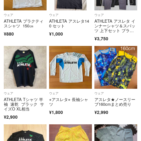
ウェア
ウェア
ウェア
ATHLETA プラクティ
ATHLETA アスレタ14
ATHLETA アスレタ イ
スシャツ 150㎝
0 セット
ンナーシャツ＆スパッ
ツ 上下セット ブラッ
¥880
¥1,000
ク グレー
¥3,750
ウェア
ウェア
ウェア
ATHLETA Tシャツ 半
⭐︎アスレタ⭐︎ 長袖シャ
アスレタ★ノースリー
袖 速乾 ブラック サ
ツ
ブ160cmまとめ売り
イズO XL相当
¥1,800
¥2,990
¥2,900