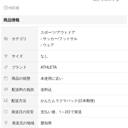
#フットサル
16日前
#NIKE
#adidas
商品情報
#PUMA
#アンブロ
スポーツ/アウトドア
#ナイキ
カテゴリ
›
サッカー/フットサル
#ATHLETA
›
ウェア
#アスレタ
#Tシャツ
サイズ
なし
#プラシャツ
#半袖
ブランド
ATHLETA
商品の状態
未使用に近い
配送料の負担
送料込
配送方法
かんたんラクマパック(日本郵便)
発送日の目安
支払い後、1～2日で発送
発送元の地域
愛知県