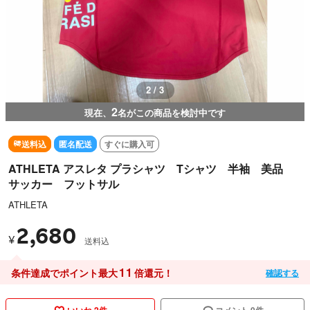
2 / 3
2
現在、
名がこの商品を検討中です
送料込
匿名配送
すぐに購入可
ATHLETA アスレタ プラシャツ Tシャツ 半袖 美品
サッカー フットサル
ATHLETA
2,680
¥
送料込
11
条件達成でポイント最大
倍還元！
確認する
いいね 2件
コメント 0件