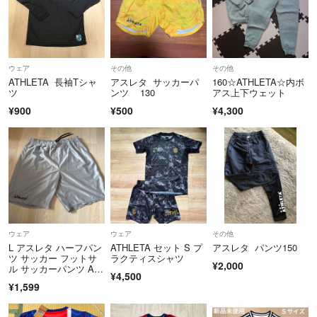
ウェア
その他
その他
ATHLETA 長袖Tシャ
アスレタ サッカーパ
160☆ATHLETA☆内ボ
ツ
ンツ 130
アス上下ウェット
¥900
¥500
¥4,300
ウェア
ウェア
その他
L アスレタ ハーフパン
ATHLETA セット S プ
アスレタ パンツ150
ツ サッカー フットサ
ラクティスシャツ
¥2,000
ル サッカーパンツ AT
¥4,500
HLETA
¥1,599