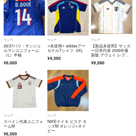
ウェア
ウェア
ウェア
26/27パリ・サンジェ
⭐️未使用⭐️ adidasアー
【新品未使用】サッカ
ルマンユニフォーム
セナルTシャツ 2XL
ー日本代表 2026年最
（L）半袖
新版 アウェイ レプリ
¥4,300
カユニフォーム
¥6,000
¥9,580
ウェア
ウェア
スペイン代表ユニフォ
NIKEナイキ ピステ キ
ームM
ッズM オレンジ×ネイ
ビー
¥6,500