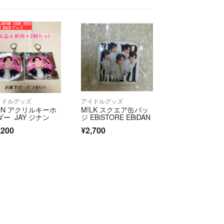
は+50円(大きさによって+100円)になります。
片面厚紙補強、防水対策のみ行います。
事前にメッセージください。
しでのご購入後、片面厚紙補強スリーブに入れ防水
ましたが、☁️の評価の内容で評価されてしまいまし
るのも気分が悪いですし、ご心配でしたら発送後や
イドルグッズ
アイドルグッズ
なく、購入前にご連絡下さい。
KON アクリルキーホ
M!LK スクエア缶バッ
ダー JAY ジナン
ジ EBiSTORE EBiDAN
,200
¥2,700