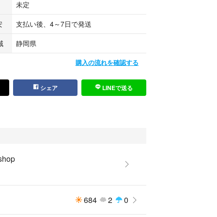
未定
安
支払い後、4～7日で発送
域
静岡県
購入の流れを確認する
シェア
LINEで送る
 shop
684
2
0