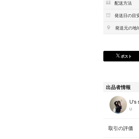
配送方法
発送日の目
発送元の地
ポスト
出品者情報
U's
U
取引の評価