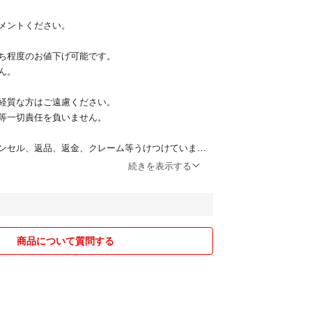
メントください。
ち程度のお値下げ可能です。
ん。
経質な方はご遠慮ください。
等一切責任を負いません。
ンセル、返品、返金、クレーム等うけつけていませ
続きを表示する
法で発送致します。(物の大きさによって変わりま
あれば購入前にコメントでお伝えください！追加料
商品について質問する
く場合もあります。
しているので急に削除する事があります。