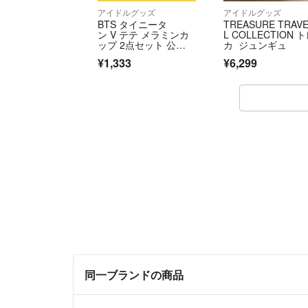
アイドルグッズ
アイドルグッズ
BTS タイニータ
TREASURE TRAV
ン V テテ メラミンカ
L COLLECTION 
ップ 2点セット 公
カ ジュンギュ
式 廃盤 レア
¥1,333
¥6,299
同一ブランドの商品