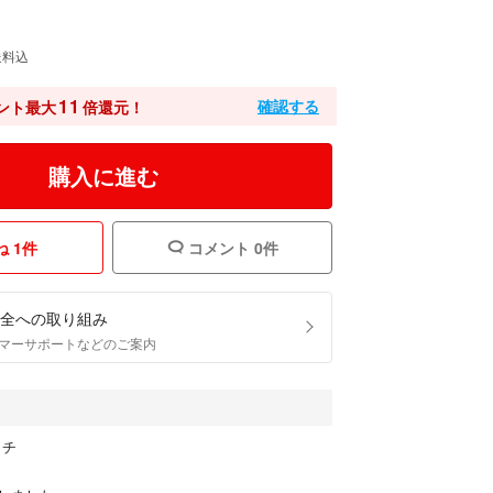
送料込
11
確認する
ント最大
倍還元！
購入に進む
 1件
コメント 0件
全への取り組み
マーサポートなどのご案内
ッチ