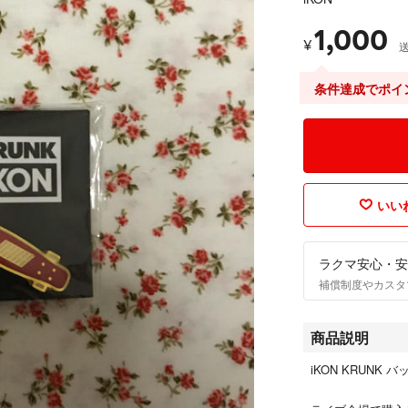
1,000
¥
条件達成でポイ
いいね
ラクマ安心・安
補償制度やカスタ
商品説明
iKON KRUNK バ