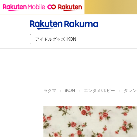
ラクマ
iKON
エンタメ/ホビー
タレン