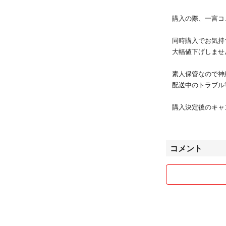
購入の際、一言コ
同時購入でお気持
大幅値下げしませ
素人保管なので神
配送中のトラブル
購入決定後のキャ
ん。
平日発送です。
コメント
基本、一番安い方
す)
配送方法等希望が
金にさせていただ
別アプリでも出品