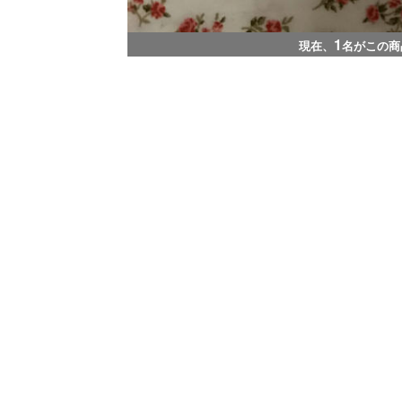
1
現在、
名がこの商