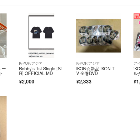
トレカ等硬質ケース
希望されない場合
両面厚紙補強等は
☁️評価について
硬質ケース希望な
対策をして発送し
た。嘘の評価をす
K-POP/アジア
K-POP/アジア
ア
到着してからでは
キー
Bobby's 1st Single [Si
iKON☆新品 iKON T
i
ト
R] OFFICIAL MD
V 全巻DVD
ル
¥2,000
¥2,333
¥1