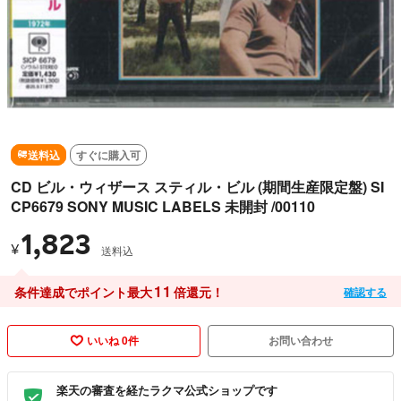
送料込
すぐに購入可
CD ビル・ウィザース スティル・ビル (期間生産限定盤) SI
CP6679 SONY MUSIC LABELS 未開封 /00110
1,823
¥
送料込
11
条件達成でポイント最大
倍還元！
確認する
いいね 0件
お問い合わせ
楽天の審査を経たラクマ公式ショップです