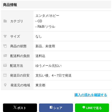
新品 (M)
商品情報
・特記事項
【未開封】 【帯付き】
エンタメ/ホビー
カテゴリ
›
CD
サンプル画像です。実際の商品の画像ではありません
›
R&B/ソウル
商品写真はバーコード/カタログ番号に対応したサンプル画像ですので、
お送りする商品の画像ではありません。
サイズ
なし
帯やライナーなどの付属品は、特記事項に記載されている場合のみ含まれ
商品の状態
新品、未使用
ます。
配送料の負担
送料込
プロモやカラーレコードなどの仕様についても、該当する場合のみ特記事
配送方法
ゆうメール元払い
項に記載しています。
発送日の目安
支払い後、4～7日で発送
発送元の地域
東京都
購入の流れを確認する
【ご購入前に必ずご確認ください】
ポスト
シェア
LINEで送る
・本店サイトとは価格、送料が違います