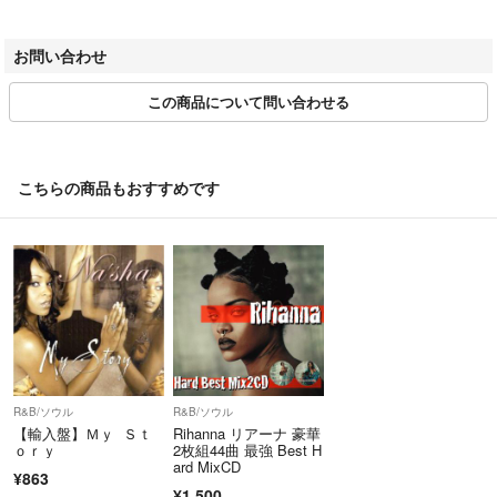
解の上ご購入ください。また、一部商品はRecordCityオンラインストアで
【ご購入前に必ずご確認ください】
試聴可能です。
お問い合わせ
・本店サイトとは価格、送料が違います
・本店サイト、その他支店のオーダーも含め、同梱発送はいたしかねま
・返品について
この商品について問い合わせる
す
お客様のご都合による返品は一切承っておりません。
・一部商品は他の通販サイトでも販売しているため、ご注文のタイミン
表記の内容と実際の商品に相違がある場合、また針飛び等で返品をご希望
グによっては商品のご用意ができない場合がございます。
される場合は、商品の到着後1週間以内にご連絡ください。商品の返送を
・中古品であることをご理解ください
こちらで確認後、キャンセル・返金を行います。
こちらの商品もおすすめです
当ストアではお客様よりお譲りいただいた中古商品を主に販売しており
コンディションVG以下の商品は返品できません。プレイに影響のない表
ます。中古品であることをご理解の上ご購入ください。
面のこすれ傷、プレス起因のノイズ盤は返品の対象外です。
・土日祝日はお休みです
金曜・祝前日9時以降のご連絡またはご注文は、返答または発送が週明
け・祝日明けの対応となります。
・日本郵便(ゆうパック/ゆうメール)によるお届けになります。
【コンディション表記】
・お客様のご都合による商品の返品は一切承っておりません。
記載内容と実際の商品に相違がある場合、また不具合などで返品をご希
・ほぼ新品(M-)(Like New)
望される場合は、商品の到着後1週間以内にご連絡ください。
完全な新品。未使用。当店ではほぼ使用しません
R&B/ソウル
R&B/ソウル
【輸入盤】Ｍｙ Ｓｔ
Rihanna リアーナ 豪華
ｏｒｙ
2枚組44曲 最強 Best H
■お問い合わせについて
・非常に良い(EX)(Excellent)
ard MixCD
商品詳細ページ、または取引ページよりお問い合わせボタン押下＞問い
¥863
中古盤として美品な状態。わずかな経年を感じるものの傷みを感じさせな
¥1,500