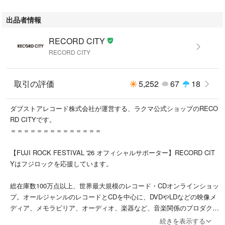
出品者情報
・本店サイト、その他支店のオーダーとは同梱発送できません
RECORD CITY
・別倉庫から発送しているため、店頭受け渡しは対応しておりません
RECORD CITY
・一部商品は他の通販サイトでも販売しているため、ご注文のタイミング
によっては商品のご用意ができない場合がございます。
取引の評価
5,252
67
18
・土日祝日はお休みです
ダブストアレコード株式会社が運営する、ラクマ公式ショップのRECO
金曜・祝前日9時以降のご連絡またはご入金は、返答または発送が週明
RD CITYです。
け・祝日明けに順次対応となります。
＝＝＝＝＝＝＝＝＝＝＝＝＝＝
・ご購入後のキャンセルはNG
【FUJI ROCK FESTIVAL '26 オフィシャルサポーター】RECORD CIT
ご購入後のキャンセルはいかなる理由においてもお受けできません。ご了
Yはフジロックを応援しています。
承の上、ご購入くださいませ。
総在庫数100万点以上、世界最大規模のレコード・CDオンラインショッ
・日本郵便(ゆうパック/ゆうメール)によるお届けになります。
プ。オールジャンルのレコードとCDを中心に、DVDやLDなどの映像メ
ディア、メモラビリア、オーディオ、楽器など、音楽関係のプロダクト
・中古品であることをご理解ください
を幅広く取り扱っています。
当ストアでは中古商品を主に販売しております。中古品であることをご理
続きを表示する