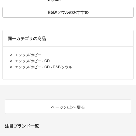
合わせフォームよりお問い合わせください。
い、当店基準で最高の状態
受付時間：平日12:00～18:00(土日祝休み)
R&B/ソウルのおすすめ
＝＝＝＝＝＝＝＝＝＝＝＝＝＝
・良い(VG+)(Very Good Plus)
こちらのアカウントはラクマ公式パートナーのダブストアレコード株式
丁寧に扱われた中古品で、軽い使用感がみられる。
会社によって運営されています。
▼特商法
・可(VG)(Acceptable)
同一カテゴリの商品
https://fril.jp/ts/official/law/a370/
使い込まれた中古品で、「良い」よりもさらに使用感がみられる。
▼返品特約
https://fril.jp/ts/official/law/a370/#return_policy
エンタメ/ホビー
・悪い(VG-)(Bad)
エンタメ/ホビー
›
CD
状態が悪いアイテム。使用の保障はなく、再生不可、針飛び、目立つノイ
エンタメ/ホビー
›
CD
›
R&B/ソウル
ズがあるかもしれない。状態によるクレーム不可。返品不可。
・非常に悪い(G)(Very Bad)
「悪い」よりさらに状態が悪いアイテム。使用の保障はなく、再生不可、
針飛び、目立つノイズがあるかもしれない。状態によるクレーム不可。返
品不可。
ページの上へ戻る
・ジャンク(Fair)(Junk/Fair)
割れている、反っている、水ダメージがある、カビ、ジャケットが分離し
注目ブランド一覧
ている、ひどい書き込み、ひどい擦れなど最低の状態。使用の保障はな
く、再生不可、針飛び、目立つノイズがあるかもしれない。状態によるク