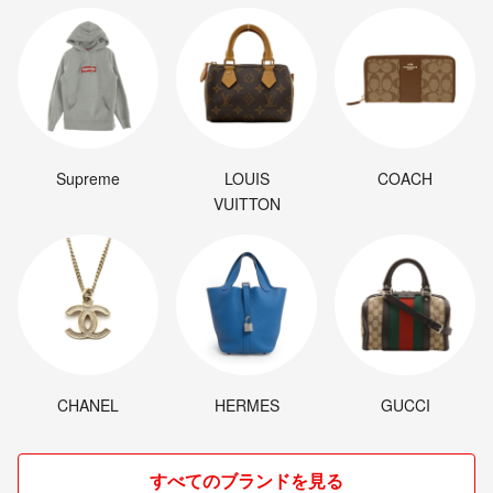
レーム不可。返品不可。
・ジャンク(Poor)(Junk/Poor)
割れている、反っている、水ダメージがある、カビ、ジャケットが分離し
ている、ひどい書き込み、ひどい擦れなど最低の状態。使用の保障はな
く、再生不可、針飛び、目立つノイズがあるかもしれない。状態によるク
レーム不可。返品不可。
Supreme
LOUIS
COACH
VUITTON
CHANEL
HERMES
GUCCI
すべてのブランドを見る