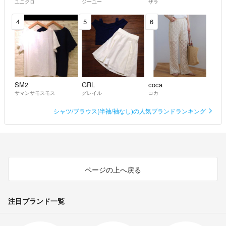
ユニクロ
ジーユー
ザラ
4
5
6
SM2
GRL
coca
サマンサモスモス
グレイル
コカ
シャツ/ブラウス(半袖/袖なし)の人気ブランドランキング
ページの上へ戻る
注目ブランド一覧