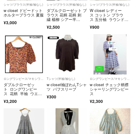
シャツ/ブラウス(半袖/袖なし)
シャツ/ブラウス(半袖/袖なし)
シャツ/ブラウス(半袖/袖なし)
w closet ドビードット
ダブルクローゼット ブ
W closet レディー
ホルターブラウス 夏服
ラウス 花柄 花柄 刺
ス コットン ブラウ
繍 楊柳 シアー半
ス 五分袖 ラウンドヘ
¥3,000
袖 M アイボリー
ム ホワイト 白 ナチュ
¥2,500
¥900
ラル カジュアル シン
プル トップス
ロングワンピース/マキシワンピース
Tシャツ(半袖/袖なし)
ロングワンピース/マキシワンピース
ダブルクローゼッ
w closet袖ぽわんTシャ
w closet チェック柄襟
ト ロングワンピー
ツ パフスリーブ
シャーリングワンピー
ス 花柄 半袖 ウエス
ス
¥300
トベルト付き オレン
¥3,200
¥2,300
ジ