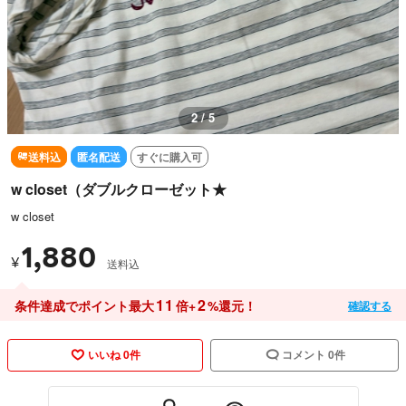
2 / 5
送料込
匿名配送
すぐに購入可
w closet（ダブルクローゼット★
w closet
1,880
¥
送料込
11
2
条件達成でポイント最大
倍+
%還元！
確認する
いいね 0件
コメント 0件