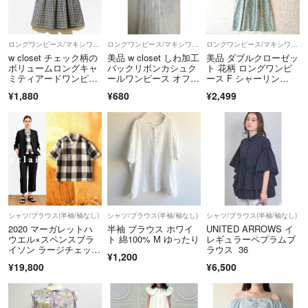
ロングワンピース/マキシワンピース
ロングワンピース/マキシワンピース
ロングワンピース/マキシワンピース
w closet チェック柄の
美品 w closet しわ加工
美品 ダブルクローゼッ
ボリュームロングキャ
バックリボンカシュク
ト 花柄 ロングワンピ
ミティアードワンピー
ールワンピース オフホ
ース F シャーリン
ス
ワイト
グ ボリューム袖
¥1,880
¥680
¥2,499
シャツ/ブラウス(半袖/袖なし)
シャツ/ブラウス(半袖/袖なし)
シャツ/ブラウス(半袖/袖なし)
2020 マーガレットハ
半袖 ブラウス ホワイ
UNITED ARROWS イ
ウエル×スペンスブラ
ト 綿100% M ゆったり
レギュラーペプラムブ
イソン ラージチェッ
ラウス 36
¥1,200
ク リネンシャツ
¥19,800
¥6,500