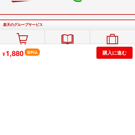
楽天のグループサービス
1,880
購入に進む
楽天市場
楽天ブックス
楽天トラベル
送料込
¥
商品数は1億点以上
いつでも全品送料無料
簡単宿泊予約！
楽天カード
楽天ペイ
楽天PointClub
スマホでカンタン申込
スマホをお財布に
手軽にポイントを確認
サービス一覧
アプリ一覧