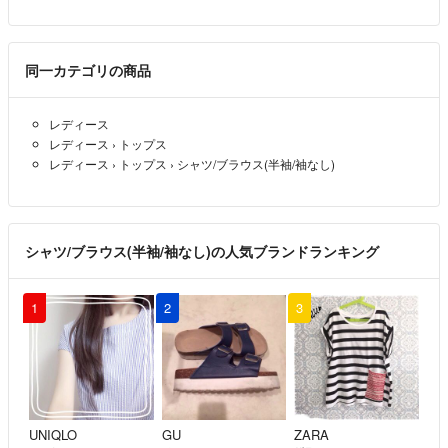
同一カテゴリの商品
レディース
レディース
›
トップス
レディース
›
トップス
›
シャツ/ブラウス(半袖/袖なし)
シャツ/ブラウス(半袖/袖なし)の人気ブランドランキング
1
2
3
UNIQLO
GU
ZARA