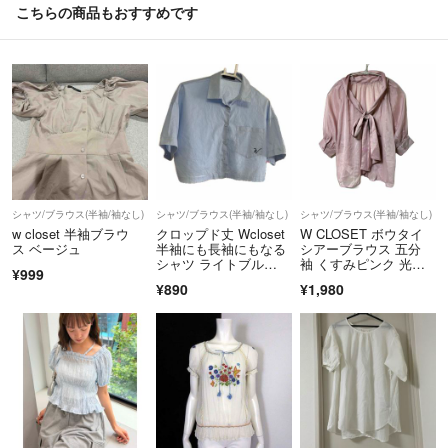
こちらの商品もおすすめです
シャツ/ブラウス(半袖/袖なし)
シャツ/ブラウス(半袖/袖なし)
シャツ/ブラウス(半袖/袖なし)
w closet 半袖ブラウ
クロップド丈 Wcloset
W CLOSET ボウタイ
ス ベージュ
半袖にも長袖にもなる
シアーブラウス 五分
シャツ ライトブル
袖 くすみピンク 光沢
¥999
ー W刺繍
感 サイズF
¥890
¥1,980