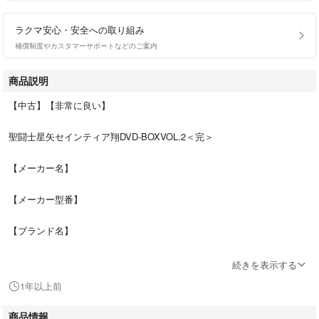
ラクマ安心・安全への取り組み
補償制度やカスタマーサポートなどのご案内
商品説明
【中古】【非常に良い】
聖闘士星矢セインティア翔DVD-BOXVOL.2＜完＞
【メーカー名】
【メーカー型番】
【ブランド名】
【商品説明】
続きを表示する
1年以上前
聖闘士星矢セインティア翔DVD-BOXVOL.2＜完＞
商品情報