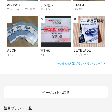
&byP&D
ポケモン
BANDAI
アンドバイピーアンドディー
ポケモン
バンダイ
4
5
6
AEON
吉野家
BEYBLADE
イオン
ヨシノヤ
ベイブレード
その他の人気ブランドランキング
ページの上へ戻る
注目ブランド一覧