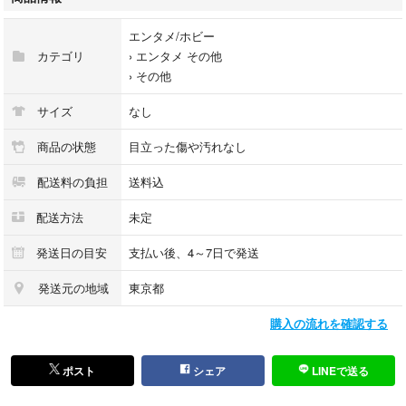
当店では初期不良に限り、商品到着から7日間は返品を受付けておりま
す。
エンタメ/ホビー
カテゴリ
›
エンタメ その他
他モールとの併売品の為、完売の際はご連絡致しますのでご了承くださ
›
その他
い。
サイズ
なし
中古品の商品タイトルに「限定」「初回」「保証」「DLコード」などの表
記がありましても、特典・付属品・帯・保証等は付いておりません。
商品の状態
目立った傷や汚れなし
配送料の負担
送料込
品名に【import】【輸入】【北米】【海外】等の国内商品でないと把握で
きる表記商品について国内のDVDプレイヤー、ゲーム機で稼働しない場合
配送方法
未定
がございます。予めご了承の上、購入ください。
発送日の目安
支払い後、4～7日で発送
掲載と付属品が異なる場合は確認のご連絡をさせていただきます。
発送元の地域
東京都
ご注文からお届けまで
購入の流れを確認する
1、ご注文⇒ご注文は24時間受け付けております。
ポスト
シェア
LINEで送る
2、注文確認⇒ご注文後、当店から注文確認メールを送信します。