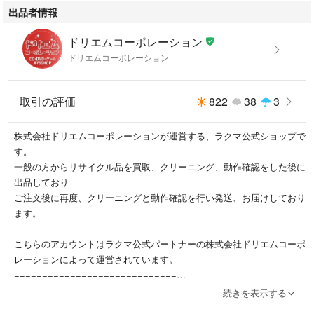
出品者情報
3、お届けまで3〜10営業日程度とお考えください。
ドリエムコーポレーション
4、入金確認⇒前払い決済をご選択の場合、ご入金確認後、配送手配を致
ドリエムコーポレーション
します。
5、出荷⇒配送準備が整い次第、出荷致します。配送業者、追跡番号等の
取引の評価
822
38
3
詳細をメール送信致します。
株式会社ドリエムコーポレーションが運営する、ラクマ公式ショップで
6、到着⇒出荷後、1〜3日後に商品が到着します。
す。
一般の方からリサイクル品を買取、クリーニング、動作確認をした後に
※離島、北海道、九州、沖縄は遅れる場合がございます。予めご了承下さ
出品しており
い。
ご注文後に再度、クリーニングと動作確認を行い発送、お届けしており
ます。
お電話でのお問合せは少人数で運営の為受け付けておりませんので、メー
ルにてお問合せお願い致します。
こちらのアカウントはラクマ公式パートナーの株式会社ドリエムコーポ
レーションによって運営されています。
営業時間月〜金11:00〜17:00
=============================
▼適格請求書発行事業者登録番号
お客様都合によるご注文後のキャンセル・返品は
続きを表示する
T6380001027478