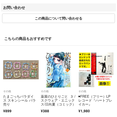
=============================
お受けしておりませんのでご了承ください。
お問い合わせ
▼特商法
https://fril.jp/ts/official/law/dec/
商品番号：hb07pnn1wyl
この商品について問い合わせる
▼返品特約
https://fril.jp/ts/official/law/dec/#return_policy
こちらの商品もおすすめです
その他
その他
その他
たまごっちパラダイ
薬屋のひとりごと ３ /
◾️FREE（フリー）LP
ス スキンシール バラ
スクウェア・エニック
レコード『ハートブレ
売り
ス/日向夏（コミック）
イカー』
¥899
¥388
¥1,980