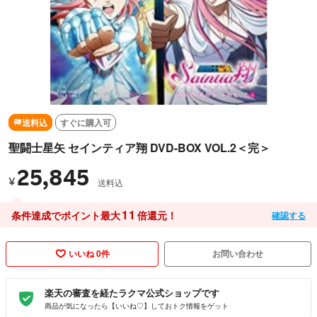
送料込
すぐに購入可
聖闘士星矢 セインティア翔 DVD-BOX VOL.2＜完＞
25,845
¥
送料込
11
条件達成でポイント最大
倍還元！
確認する
いいね 0件
お問い合わせ
楽天の審査を経たラクマ公式ショップです
商品が気になったら【いいね♡】しておトク情報をゲット