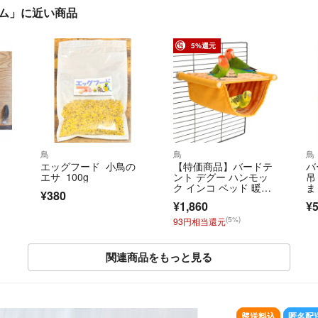
ラム」に近い商品
5%還元
鳥
鳥
鳥
エッグフード 小鳥の
【特価商品】バードテ
バ
エサ 100g
ント デグー ハンモッ
吊
ク インコ ベッド 暖か
ま
¥380
い小動物の家の
¥1,860
¥5
(5%)
93円相当還元
関連商品をもっと見る
SOLD OUT
送料込
匿名配