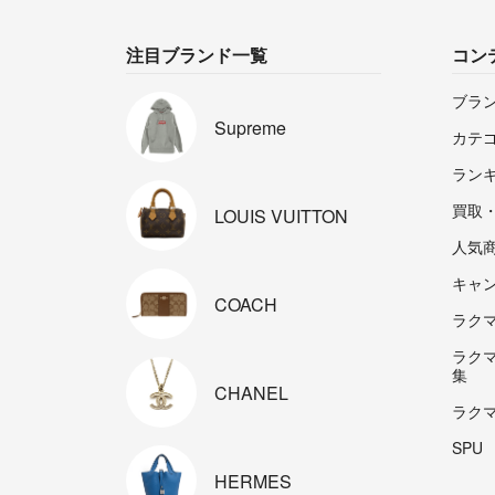
注目ブランド一覧
コン
ブラ
Supreme
カテ
ラン
買取
LOUIS
VUITTON
人気
キャ
COACH
ラクマp
ラク
集
CHANEL
ラク
SPU
HERMES