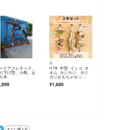
鳥
ードアスレチック、
t178 中型 インコ オ
り下げ型、小鳥、止
オム カジカジ、ガジ
り木
ガジおもちゃセッ
ト かじり木
,999
¥1,680
送
すぐに購入可