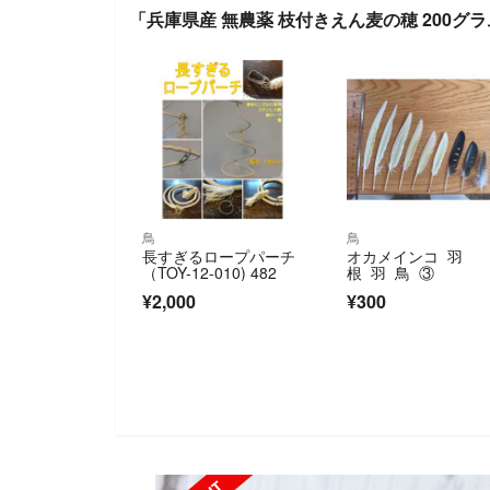
「兵庫県産 無農薬 枝付きえん麦の穂 200グ
鳥
鳥
長すぎるロープパーチ
オカメインコ 羽
（TOY-12-010) 482
根 羽 鳥 ③
¥2,000
¥300
SOLD OUT