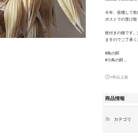
今年、収穫して乾
ポストでの受け取
枝付きの穂です。
ますのでご了承く
#鳥の餌
#小鳥の餌
#小鳥のエサ
#インコのエサ
1年以上前
#文鳥のエサ
#エン麦
#えん麦
商品情報
#オーツ麦
#麦穂
#生穂
カテゴリ
#緑穂
#無農薬
#無肥料