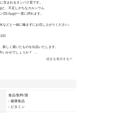
量に含まれるタンパク質です。
40mgと、不足しがちなカルシウム
ンD3.0μgが一度に摂れます。
、水などと一緒に噛まずにお召し上がりください。
12日
、新しく届いたものを出品いたします。
る方いかがでしょうか？
します。
続きを表示する
食品/飲料/酒
›
健康食品
›
ビタミン