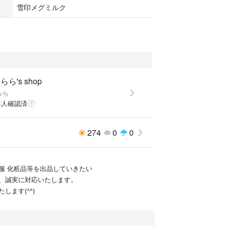
雪印メグミルク
らら's shop
らら
本人確認済
274
0
0
服 化粧品等を出品していきたい
、誠実に対応いたします。
します(^^)