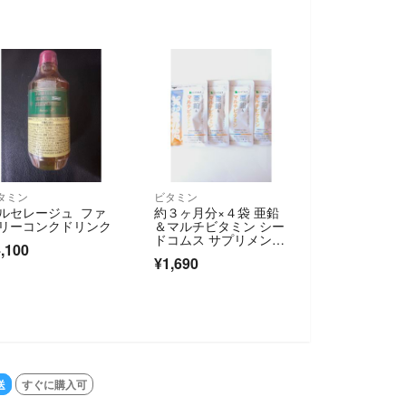
タミン
ビタミン
ルセレージュ ファ
約３ヶ月分×４袋 亜鉛
リーコンクドリンク
＆マルチビタミン シー
ドコムス サプリメン
,100
ト （約１２ヶ月分）
¥1,690
送
すぐに購入可