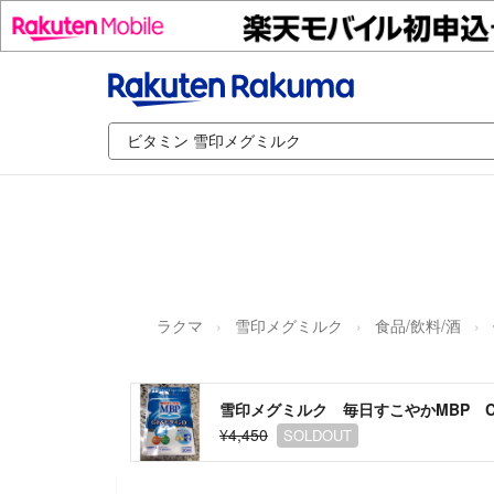
ラクマ
雪印メグミルク
食品/飲料/酒
雪印メグミルク 毎日すこやかMBP C
¥4,450
SOLDOUT