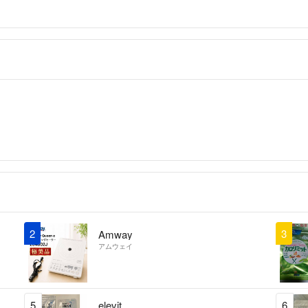
2
3
Amway
アムウェイ
5
elevit
6