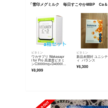
「雪印メグミルク 毎日すこやかMBP Ca＆
ビタミン
ビタミン
ワカサプリ Wakasapr
新品未開封 ユニシテ
i for Pro 高濃度ビタミ
ィ バランス
ンC3000mg+D4000I
¥6,300
U 2箱セット 60包
¥8,999
SOLD OUT