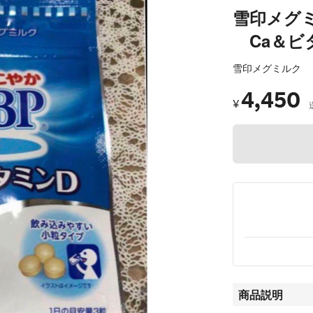
雪印メグ
Ca＆ビタ
雪印メグミルク
4,450
¥
商品説明