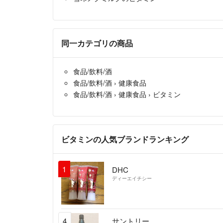
同一カテゴリの商品
食品/飲料/酒
食品/飲料/酒
›
健康食品
食品/飲料/酒
›
健康食品
›
ビタミン
ビタミンの人気ブランドランキング
1
DHC
ディーエイチシー
4
サントリー