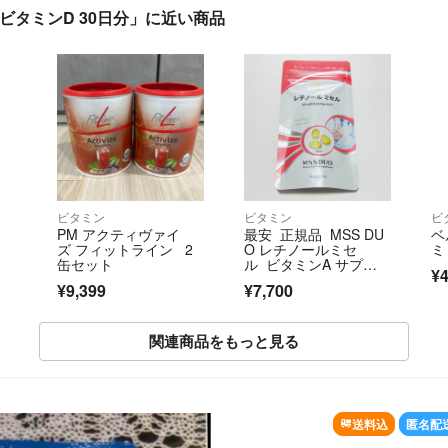
ビタミンD 30日分」に近い商品
ビタミン
ビタミン
ビ
PM アクティヴァイ
最安 正規品 MSS DU
ベ
ズ フィットライン 2
O レチノールミセ
ミ
缶セット
ル ビタミンA サプ
¥4
リ 60カプセル
¥9,399
¥7,700
関連商品をもっと見る
送料込
匿名配