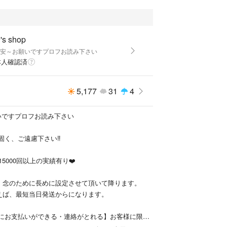
ナトリウム９９％ ５’－リボヌクレオタイドナトリ
s shop
激安～お願いですプロフお読み下さい
本人確認済
素
5,177
31
4
日本
番新しい商品を御用意させて頂きます。
願いですプロフお読み下さい
がとうございます。
固く、ご遠慮下さい‼️
不可❗
で15000回以上の実績有り❤️
、念のために長めに設定させて頂いて降ります。
格～
えば、最短当日発送からになります。
ク⬇
実にお支払いができる・連絡がとれる】お客様に限ら