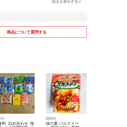
️
続きを表示する
️は売り切れる場合が御座いますので、ご購入前にメッセ
願い致します❗
願いですプロフお読み下さい
出品してますが表示されない不具合が発生しており
商品について質問する
を☑️して下さい
いましたら、メッセージお願い致します。
送時に、メーカー側で突然、値上がり・内容量の変
く稀に記載と異なる場合が御座います❗
発送させて頂くために内容量減少の場合は、変更後
て頂きます。
対象外になりますので、こ理解・ご了承の上でご購
‼️
される方はご遠慮下さい‼️
に理不尽なクレームはNG‼️
お客様でも良い評価をして降ります❗
味料
調味料
味料 詰め合わせ 味
味の素 パルスイー
無くなり次第出品を取り下げさせて頂きます。