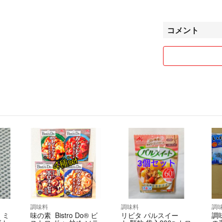
せて頂きます‼️‼️‼️‼️‼
#「味の素」
✔️スポット品‼
コメント
出品中
ージにて確認をお
⬇
● #～激安～お
●ラクマ不具合、
□販売中のみ表示
ます。
必要な商品が御座
●物価高の為に発
更が御座いますご
一番新しい商品を
の商品を発送させ
キャンセル・返金
入を御願い致します
❌理不尽な評価を
❌本当に本当に本当
私の方は、どんな
調味料
調味料
調
 ミ
味の素 Bistro Do® ビ
リビタ パルスイー
調
✔️数量限定品、