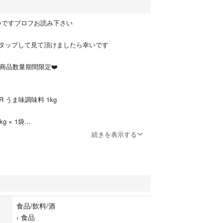
願いですプロフお読み下さい
タップして見て頂けましたら幸いです
新商品数量期間限定❤️
」
R うま味調味料 1kg
 × 1袋
60
続きを表示する
ｋｇ袋
分にかつおぶしとしいたけのうま味成分を加えた、
をおいしくできるうま味調味料です。
食品/飲料/酒
›
食品
味を引きたて、料理の味のバランスをととのえま