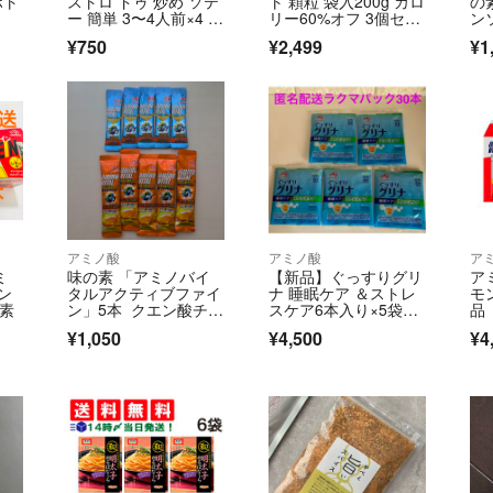
ボト
ストロ ドゥ 炒め ソテ
ト 顆粒 袋入200g カロ
の
ご購入後にキャン
ー 簡単 3〜4人前×4 洋
リー60%オフ 3個セッ
ン
風 洋食 ソースをから
ト
ヤ
すので御理解の方
¥750
¥2,499
¥1
めるだけ！ チキン 肉
✔️売り切れ次第
(出品取り下げが
セージにてご確認
●専用＆お取り置
※専用出品ご希望
アミノ酸
アミノ酸
ア
✔️少しでもお安
ミ
味の素 「アミノバイ
【新品】ぐっすりグリ
ア
する商品も御座い
ン
タルアクティブファイ
ナ 睡眠ケア ＆ストレ
モ
の素
ン」5本 クエン酸チャ
スケア6本入り×5袋
品
ージ5本
（30本）
✔️皆様に平等に
¥1,050
¥4,500
¥4
可】になります‼️
✔️現在は11ヶ
✔️御理解のある優