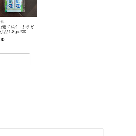
、中々ボランティアに参加出来ませんので誰かのお
ランティアの気持ちで出品しております‼️
味料
する時間と手間が、本当に大変ですので新しい物を
素ﾊﾟﾙｽｲｰﾄ ｶﾛﾘｰｾﾞ
供品1.8g×2本
00