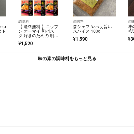
こんな時代なので
役にたてればとボ
調味料
調味料
調
●賞味期限の更新
'p
【 送料無料 】ニップ
森シェフ やべぇ旨い
味の
発送します‼️
ヌド
ン オーマイ 和パス
スパイス 100g
ﾛ試
タ 好きのための 明太
¥1,590
¥3
子かるぼなーら（2食
¥1,520
入）× 6袋 セット
味の素の調味料をもっと見る