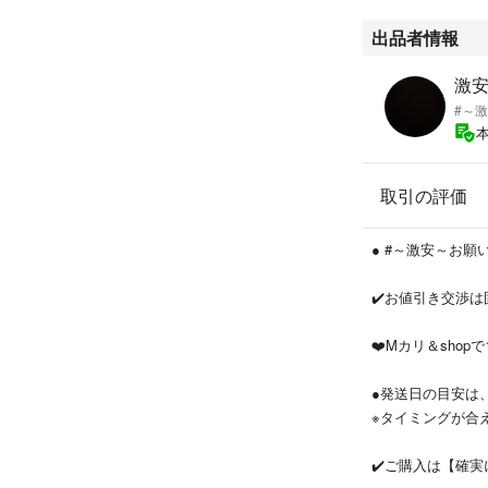
配合調味料
出品者情報
原材料名
Ｌ－グルタミン酸
激安'
ウム１％
#～
味の素
シリーズ名：味の
取引の評価
原産国／製造国：
※ご購入時に、一
● #～激安～お
ご覧いただきあり
✔️お値引き交渉は
✔️お値下げ・同封
❤️Mカリ＆shop
✔️即御購入OK❗
●発送日の目安は
～サービス最終価
※タイミングが合
✔️個数変更クリッ
✔️ご購入は【確
#「味の素Ⓢ®」