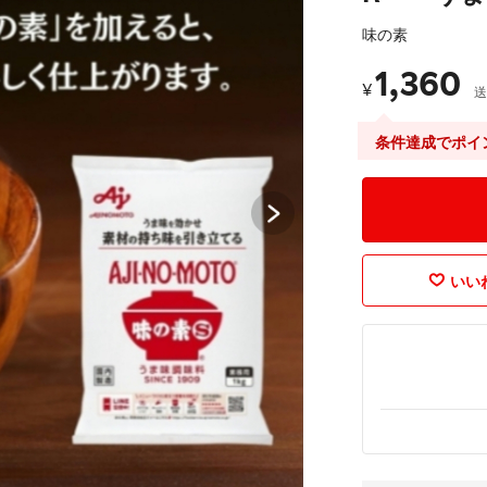
味の素
1,360
¥
送
条件達成でポイ
いいね