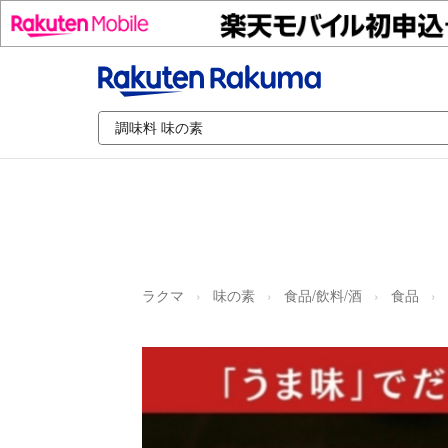
ラクマ
味の素
食品/飲料/酒
食品