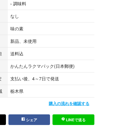
›
調味料
なし
の際いつお使いになっても効き目は同じです。
味の素
お使いいただくと味のもの足りなさを補っておいし
新品、未使用
担
送料込
でに>
かんたんラクマパック(日本郵便)
(10人分)の下味付け ⇒ 3～5g(小さじ1)
～9g(小さじ1～2)
安
支払い後、4～7日で発送
0mLに3～5g(小さじ1)
湯1Lに3～5g(小さじ1)
域
栃木県
 ⇒ 適量
購入の流れを確認する
(10人分) ⇒ 5～9g(小さじ1～2)
シェア
LINEで送る
0mLに2g(小さじ1/2)