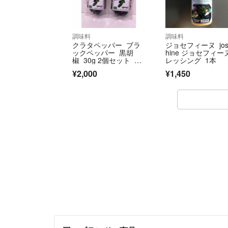
調味料
調味料
クラタペッパー ブラ
ジョセフィーヌ jose
ックペッパー 黒胡
hine ジョセフィー
椒 30g 2個セット カ
レッシング 1本
ンボジア
¥2,000
¥1,450