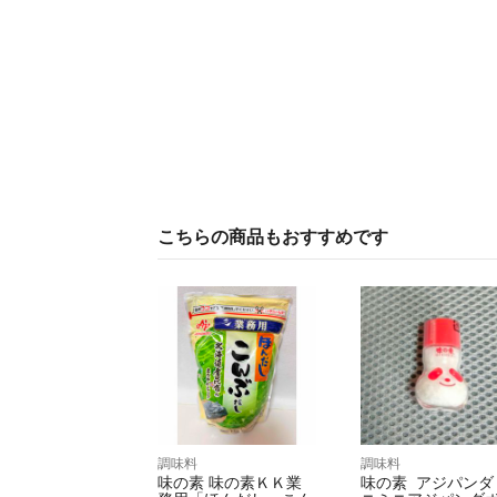
こちらの商品もおすすめです
調味料
調味料
味の素 味の素ＫＫ業
味の素 アジパンダ