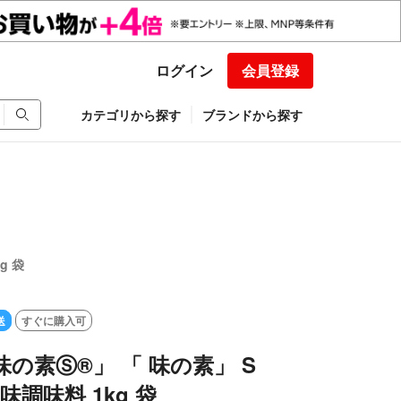
ログイン
会員登録
カテゴリから探す
ブランドから探す
g 袋
送
すぐに購入可
味の素Ⓢ®」 「 味の素」 S
調味料 1kg 袋