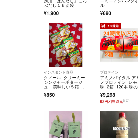
務用「ほんだし」こん
ニミニアジパンダ
ぶだし１ｋｇ袋
ル
¥1,900
¥680
1%還元
インスタント食品
プロテイン
クノール クリーミー
アミノバイタル ア
ジンジャーポタージ
ノプロテイン レモ
ュ 美味しい５箱 お
味 2箱 120本 味
🉐ですヨ‼️
¥850
¥9,298
(1%)
92円相当還元