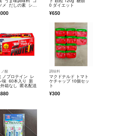
素 うま味調味料 コ
ト 顆粒 120g 糖類
セル、もしくは個数変更させて頂く場合も御座いま
ソメ だしの素 シマ
0 ダイエット
 昆布だし
を御願い致します‼️
,000
¥650
、出品取り下げる場合が御座いますので御了承下さい
間に合わない場合はキャンセルさせて頂きます)メッ
後に、ご購入をお願い致します。
き・ご購入後のキャンセル・返品は不可になります‼️
場合は、キャンセル不可です‼️
ミノ酸
調味料
く提供する為に、封筒発送で稀にテープで商品を固定
ミノプロテイン レ
マクドナルド トマト
ます
ン味 60本入り 新
ケチャップ 10個セッ
 外箱なし 匿名配送
ト
お取り引きしたいと思っておりますので【お値引き不
,880
¥300
所の仕入先を回り、新しい商品を御用意しております
しい方の、ご購入をお待ちしております‼️