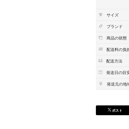
す。
サイズ
●熱に強く、調理
ブランド
●減塩した料理に
く仕上がります。
商品の状態
使い方
配送料の負
<下味付けや下ゆ
配送方法
ぎょうざ・ハンバーグ
漬物(10人分) ⇒ 5
発送日の目
マリネ ⇒ 漬け汁50
野菜の下ゆで ⇒ お
発送元の地
魚介類の下ごしらえ
<仕上げに>
チャーハン・野菜炒め
ポスト
ドレッシング ⇒ 50
品名