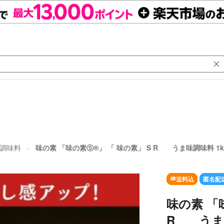
調味料
味の素 「味の素Ⓢ®」 「 味の素」 S R うま味調味料 1k
送料込
匿名配
味の素 「
R うま味