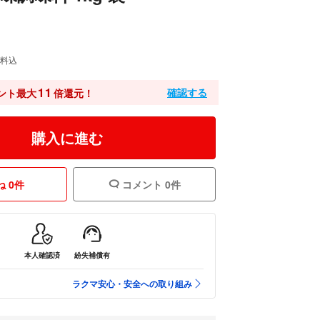
料込
11
確認する
ント最大
倍還元！
購入に進む
 0件
コメント 0件
本人確認済
紛失補償有
ラクマ安心・安全への取り組み