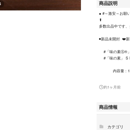
商品説明
6
● #～激安～お
⬆
多数出品中です、
◾新品未開封 ❤️
#「味の素Ⓢ®
#「味の素」 S 
内容量 : 1kg
価格 :￥13
約1ヶ月前
「味の素Ⓢ®」１
特徴
商品情報
●昆布のうま味成
少量で手軽に料理
カテゴリ
●素材本来の持ち