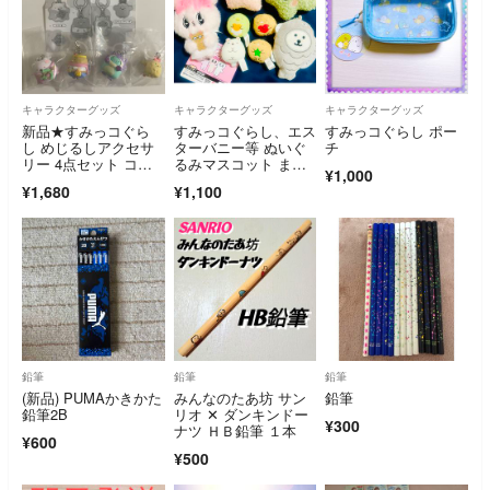
キャラクターグッズ
キャラクターグッズ
キャラクターグッズ
新品★すみっコぐら
すみっコぐらし、エス
すみっコぐらし ポー
し めじるしアクセサ
ターバニー等 ぬいぐ
チ
リー 4点セット コン
るみマスコット まと
¥1,000
プリート
め売り☆
¥1,680
¥1,100
鉛筆
鉛筆
鉛筆
(新品) PUMAかきかた
みんなのたあ坊 サン
鉛筆
鉛筆2B
リオ ✕ ダンキンドー
¥300
ナツ ＨＢ鉛筆 １本
¥600
¥500