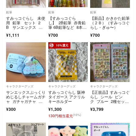
鉛筆
鉛筆
鉛筆
すみっコぐらし 未使
【すみっコぐら
【新品】かきかた鉛筆
用 鉛筆 セット 2
し】 2B鉛筆 赤青鉛
（２Ｂ）（すみっコぐ
B サンエックス 消
筆 6B鉛筆など 8本セ
らし・ぎゅ〜）
しゴム 赤色鉛筆 レ
ット サンエックス
¥1,111
¥700
¥700
インボー鉛筆 すみっ
コ
10%還元
キャラクターグッズ
キャラクターグッズ
キャラクターグッズ
サンエックスぷっくり
すみっコぐらし 阪神
【正規品】すみっコぐ
めじるしチャームガチ
タイガース アクリル
らし シール ピン
ャ ガチャガチャ す
キーホルダー
ク ブルー 2種セッ
みっコぐらし 新品
ト ボンボンドロップ
¥300
¥1,300
¥3,799
シール ポップアップ
購入品
(10%)
130円相当還元