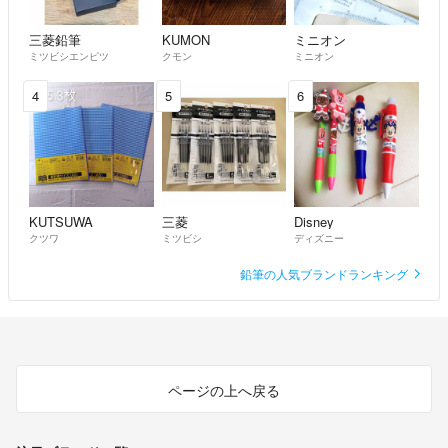
三菱鉛筆
KUMON
ミニオン
ミツビシエンピツ
クモン
ミニオン
4
5
6
KUTSUWA
三菱
Disney
クツワ
ミツビシ
ディズニー
鉛筆の人気ブランドランキング
ページの上へ戻る