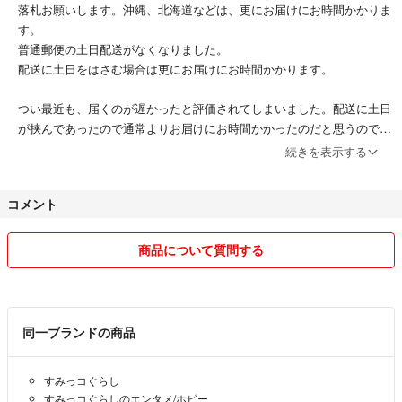
落札お願いします。沖縄、北海道などは、更にお届けにお時間かかりま
す。
普通郵便の土日配送がなくなりました。
配送に土日をはさむ場合は更にお届けにお時間かかります。
つい最近も、届くのが遅かったと評価されてしまいました。配送に土日
が挟んであったので通常よりお届けにお時間かかったのだと思うのです
が、自己紹介ご覧になってないとしか思えません。
続きを表示する
普通郵便は、商品の保証または、追跡サービスがありません。上記の記
載をかならず！！
コメント
ご理解の上落札お願いいたします！
購入され商品が届き中身を確認した上で、届きましたら評価は早めにし
商品について質問する
ていただくと助かります。
落札者様と、安心できる取り引きができますよう心がけています。
自己紹介ご覧いただいたかたは、即決購入しても大丈夫でございます。
同一ブランドの商品
すみっコぐらし
すみっコぐらしのエンタメ/ホビー