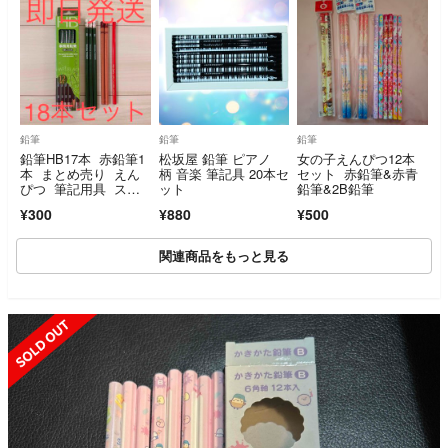
鉛筆
鉛筆
鉛筆
鉛筆HB17本 赤鉛筆1
松坂屋 鉛筆 ピアノ
女の子えんぴつ12本
本 まとめ売り えん
柄 音楽 筆記具 20本セ
セット 赤鉛筆&赤青
ぴつ 筆記用具 ステ
ット
鉛筆&2B鉛筆
ーショナリー
¥300
¥880
¥500
関連商品をもっと見る
SOLD OUT