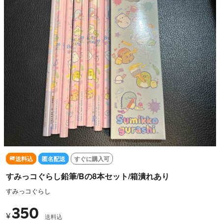
送料込
匿名配送
すぐに購入可
すみっコぐらし鉛筆/Bの8本セット/箱潰れあり
すみっコぐらし
350
¥
送料込