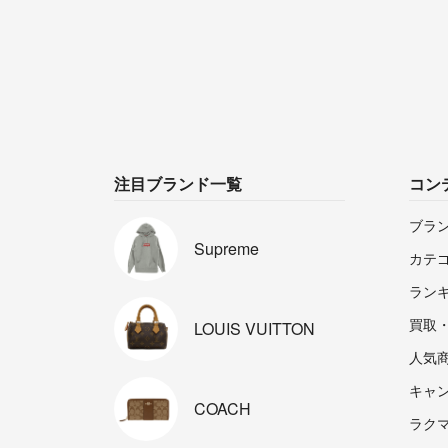
注目ブランド一覧
コン
ブラ
Supreme
カテ
ラン
買取
LOUIS
VUITTON
人気
キャ
COACH
ラクマp