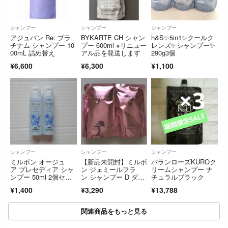
シャンプー
シャンプー
シャンプー
アジュバン Re: プラ
BYKARTE CH シャン
h&S✨5in1✨クールク
チナム シャンプー 10
プー 600ml ※リニュー
レンズ✨シャンプー✨
00mL 詰め替え
アル品を発送します
290g3個
¥6,600
¥6,300
¥1,100
シャンプー
シャンプー
シャンプー
ミルボン オージュ
【新品未開封】ミルボ
バランローズKUROク
ア プレセディア シャ
ン ジェミールフラ
リームシャンプー ナ
ンプー 50ml 2個セッ
ン シャンプー D ダイ
チュラルブラック
ト
ヤ 400mL×2個 レフィ
¥1,400
¥3,290
¥13,788
ル
関連商品をもっと見る