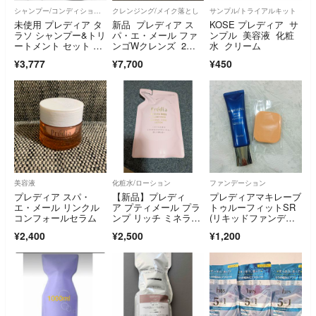
シャンプー/コンディショナーセット
クレンジング/メイク落とし
サンプル/トライアルキット
未使用 プレディア タ
新品 プレディア ス
KOSE プレディア サ
ラソ シャンプー&トリ
パ・エ・メール ファ
ンプル 美容液 化粧
ートメント セット ヘ
ンゴWクレンズ 2
水 クリーム
アケア 美容
個
¥3,777
¥7,700
¥450
美容液
化粧水/ローション
ファンデーション
プレディア スパ・
【新品】プレディ
プレディアマキレーブ
エ・メール リンクル
ア プティメール プラ
トゥルーフィットSR
コンフォールセラム
ンプ リッチ ミネラル
(リキッドファンデー
コンク ローション
ショ) OC-405
¥2,400
¥2,500
¥1,200