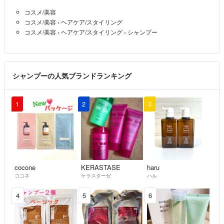
コスメ/美容
コスメ/美容
›
ヘアケア/スタイリング
コスメ/美容
›
ヘアケア/スタイリング
›
シャンプー
シャンプーの人気ブランドランキング
1
2
3
cocone
KERASTASE
haru
ココネ
ケラスターゼ
ハル
4
5
6