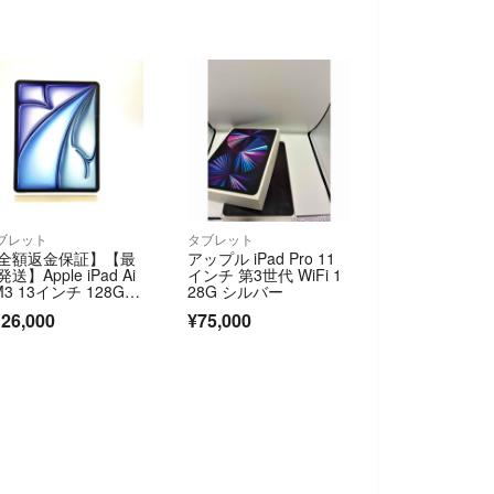
ブレット
タブレット
全額返金保証】【最
アップル iPad Pro 11
送】Apple iPad Ai
インチ 第3世代 WiFi 1
 M3 13インチ 128G
28G シルバー
ブルー WiFi+Cellula
26,000
¥75,000
 SIMフリー 新品未開
 即納OK