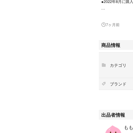
●2022年8月に購
●初期化済み
●グーグルアカウ
7ヶ月前
●稼働確認済み
●普段使いでは問
●写真のブック型
商品情報
たままで発送致
問題ありません。
購入の上ご使用
カテゴリ
●本体とカバーの
（付属品は、あり
ブランド
出品者情報
もも