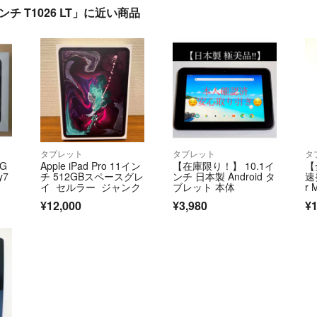
インチ T1026 LT」に近い商品
タブレット
タブレット
タ
G
Apple iPad Pro 11イン
【在庫限り！】 10.1イ
【
y7
チ 512GBスペースグレ
ンチ 日本製 Android タ
速発
イ セルラー ジャンク
ブレット 本体
r
B 
¥12,000
¥3,980
¥1
r
封