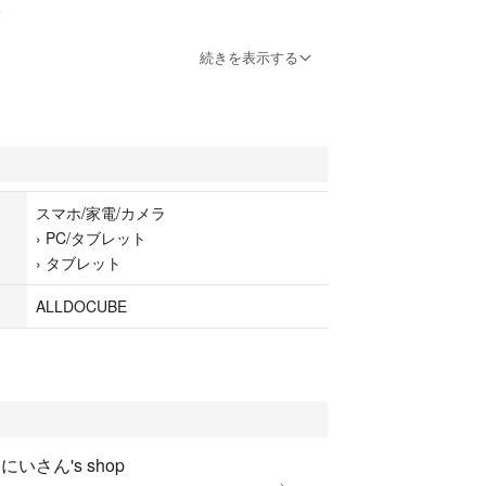
入
続きを表示する
ント削減ログアウト済み
題ありません。
カバーは、配送時の保護のため装着し
します。傷みもありますが、使用には
気持ちが悪ければ、廃棄して新品を
スマホ/家電/カメラ
下さい。
›
PC/タブレット
›
タブレット
みのお届けとなります。
ませんのでご了承下さい。）
ALLDOCUBE
にいさん's shop