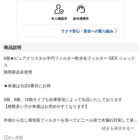
本人確認済
紛失補償有
ラクマ安心・安全への取り組み
商品説明
6個★ピュアクリスタル半円フィルター軟水化フィルター GEX ジェック
ス
猫用新品未使用
★単価は当店2番目にお得
2個、6個、12個タイプも在庫状況によって出品いたしております
【枚数多い方が単価はお求めやすくなります】
外袋から出し個包装フィルターを並べてビニール袋で水漏れ対策して発送
します
続きを表示する
動物保護活動をしており猫ちゃん用品他にも出品致しております
2ヶ月前