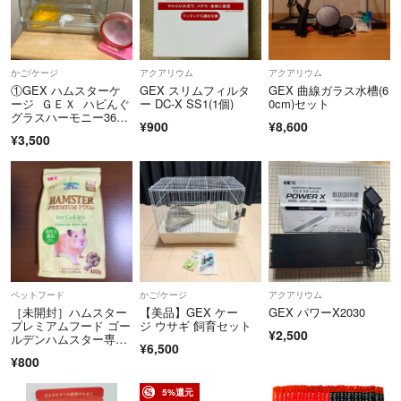
かご/ケージ
アクアリウム
アクアリウム
①GEX ハムスターケ
GEX スリムフィルタ
GEX 曲線ガラス水槽(6
ージ ＧＥＸ ハビんぐ
ー DC-X SS1(1個)
0cm)セット
グラスハーモニー36
¥900
¥8,600
0 小動物 グラスハーモ
¥3,500
ニー360プラス
ペットフード
かご/ケージ
アクアリウム
［未開封］ハムスター
【美品】GEX ケー
GEX パワーX2030
プレミアムフード ゴー
ジ ウサギ 飼育セット
¥2,500
ルデンハムスター専
¥6,500
用 400g
¥800
5%還元