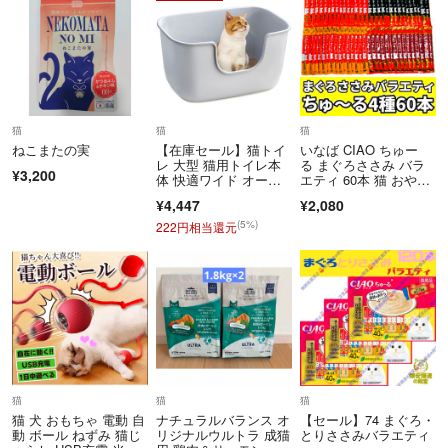
猫
猫
猫
ねこまたの実
【在庫セール】猫トイ
いなば CIAO ちゅー
レ 大型 猫用トイレ本
る まぐろささみ バラ
¥3,200
体 快適ワイド オープ
エティ 60本 猫 おや
ンタイプ 入口低
つ チャオ
¥4,447
¥2,080
(5%)
222円相当還元
猫
猫
猫
猫 犬 おもちゃ 電動 自
ナチュラルバランス オ
【セール】74 まぐろ・
動 ボール ねずみ 猫じ
リジナルウルトラ 成猫
とりささみバラエティ