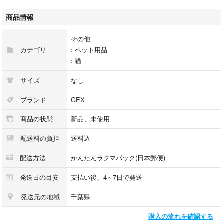
売り上げは全て動物保護活動費に充てるためフリマ出品致しておりますた
めお値引き交渉は御免なさい
商品情報
宜しければ是非ご検討くださいませ
その他
写真3枚目の様に左のリニューアル前と比較しますと細分化炭等の濾過成
カテゴリ
›
ペット用品
分が目に見える様になりましたがメーカーによりますとゴミやカビではな
›
猫
く濾過成分ですので安心してご使用くださいませ
サイズ
なし
下部尿路の健康維持に（半円タイプ）
マグネシウム、カルシウムを除去 イオニック（イオン交換樹脂）ネコち
ブランド
GEX
ゃんによりやさしい水に 20%増量 ※メーカー比菌の増殖をおさえ、カルキ
商品の状態
新品、未使用
臭も吸着 抗菌活性炭配合
配送料の負担
送料込
商品仕様/スペック
素材PP,PE,ポリエステル、活性炭、抗菌活性炭、イオン交換樹脂
配送方法
かんたんラクマパック(日本郵便)
対象動物猫
発送日の目安
支払い後、4～7日で発送
★ビニールの防水対策、匿名配送です
発送元の地域
千葉県
★非喫煙者宅の冷暗室にて保管しております
★発送日数は念のため長めに設定しておりますが大体は1.2日で発送して
購入の流れを確認する
います