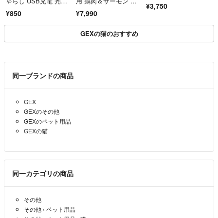
ゃらし USB充電 光
用 鶏肉＆サーモン イ
¥3,750
る ネコじゃらし
ンドアキャット(1.8kg)
¥850
¥7,990
×2袋
GEXの猫のおすすめ
同一ブランドの商品
GEX
GEXのその他
GEXのペット用品
GEXの猫
同一カテゴリの商品
その他
その他
›
ペット用品