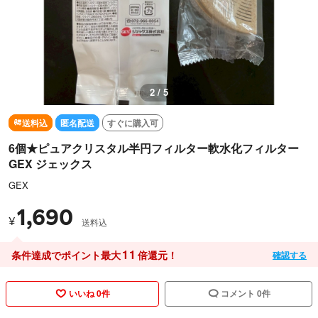
3 / 5
送料込
匿名配送
すぐに購入可
6個★ピュアクリスタル半円フィルター軟水化フィルター
GEX ジェックス
GEX
1,690
¥
送料込
11
条件達成でポイント最大
倍還元！
確認する
いいね 0件
コメント 0件