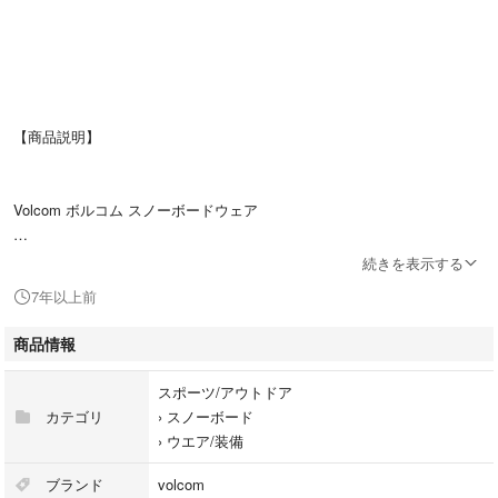
【商品説明】
Volcom ボルコム スノーボードウェア
防寒性に優れ、凝った造りでデザインも細かく、一目でかっこいい、
続きを表示する
そんなファーストインパクトを与えてくれる スノーボードジャケット 。
7年以上前
スノボウェア スキーウェア をお探しの方だけでなく
商品情報
本格的に寒くなってきた後、
普段着でも着れるレベルでかっこいいと思うので
スポーツ/アウトドア
カテゴリ
›
スノーボード
north face ノースフェイス や patagonia パタゴニア 、
›
ウエア/装備
columbia コロンビア など好きな方にもオススメです！
ブランド
volcom