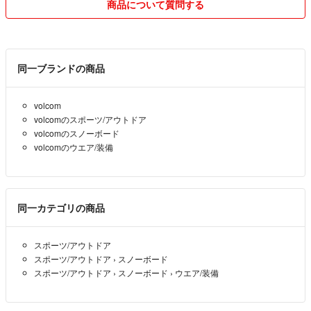
商品について質問する
2シーズン数回着用です。
古着なので多少の着用感はあります。
古着慣れしていない方はご遠慮ください。
質問、相談もお気軽にコメント下さい。
同一ブランドの商品
volcom
volcomのスポーツ/アウトドア
volcomのスノーボード
volcomのウエア/装備
同一カテゴリの商品
スポーツ/アウトドア
スポーツ/アウトドア
›
スノーボード
スポーツ/アウトドア
›
スノーボード
›
ウエア/装備