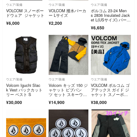
ウエア/装備
ウエア/装備
ウエア/装備
VOLCOM スノーボー
VOLCOM 撥水パーカ
ボルコム 23-24 Men
ドウェア ジャケット
ー Lサイズ
s 2836 Insulated Jack
et L(USサイズ) パープ
¥6,000
¥2,200
ル G0452408 メン
¥6,650
ズ VOLCOM スノーボ
ードジャケット Zip-T
ech ジップテック
ウエア/装備
ウエア/装備
ウエア/装備
Volcom Iguchi Slac
Volcom キッズ 150 ジ
VOLCOM ボルコム ゴ
k Vest バックカット
ャケット ビブパン
アテックス ガイド ジ
リー ベスト S
ツ セット スキーウェ
ャケット スノーボー
ア
ド スキー
¥30,000
¥14,900
¥38,000