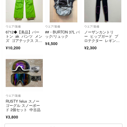
ウエア/装備
ウエア/装備
ウエア/装備
6712◆【美品】バー
##・BURTON 37L バ
ノーザンカントリ
トン ak パンツ メン
ック/リュック
ー ヒップガード プ
ズ ゴアテックス スノ
ロテクター レギン
¥4,500
ボ グリーン
ス インナー
¥10,200
¥2,300
ウエア/装備
RUSTY felux スノー
ゴーグル スノーボー
ド 2個セット 中古品
¥3,800