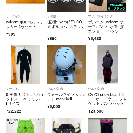
サーフィン
その他
マリン/スイミング
volcom ボルコム ステ
(直径3.9cm) VOLCO
ボルコム volcom サ
ッカー 3枚セット
M ボルコム ステッカ
ーフパンツ 水着 撥
ー
水ショートパンツ 3
¥999
0 インチ 黒
¥650
¥5,480
サーフィン
ウエア/装備
ウエア/装備
即発送！ボルコムウェ
フォールラインヘルメ
OVYO snow board ス
ットスーツ3ミリフル
ット mont-bell
ノーボードウェアジャ
Lサイズ
ケット パンツセット
¥5,000
¥22,222
¥23,500