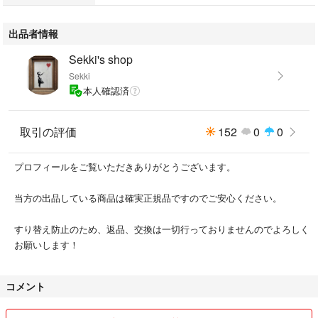
出品者情報
状態は全体的にはとても良いですが、
写真を確認の上、ご検討下さい！
Sekki's shop
Sekki
本人確認済
【カラー】
取引の評価
152
0
0
・カーキ オリーブ オレンジ
プロフィールをご覧いただきありがとうございます。
当方の出品している商品は確実正規品ですのでご安心ください。
すり替え防止のため、返品、交換は一切行っておりませんのでよろしく
【サイズ】
お願いします！
表記:S
コメント