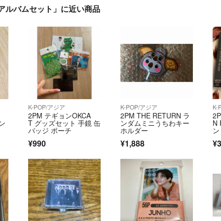
ニアルバムセット」に近い商品
K-POP/アジア
K-POP/アジア
K-
2PM テギョンOKCA
2PM THE RETURN ラ
2P
ン
T グッズセット 手鏡 缶
ンダムミニうちわキー
N
バッジ ポーチ
ホルダー
ン 
¥990
¥1,888
¥