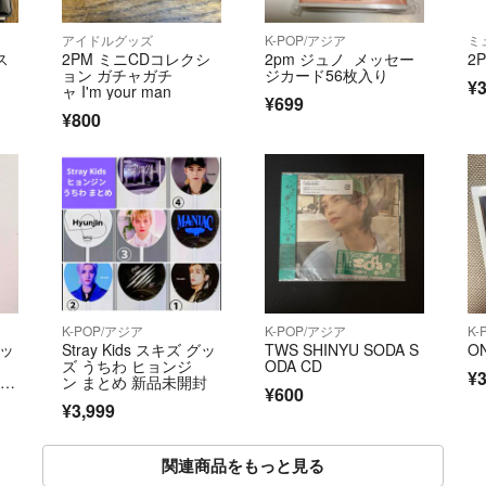
アイドルグッズ
K-POP/アジア
ミ
ス
2PM ミニCDコレクシ
2pm ジュノ メッセー
2
ョン ガチャガチ
ジカード56枚入り
¥3
ャ I'm your man
¥699
¥800
K-POP/アジア
K-POP/アジア
K-
キッ
Stray Kids スキズ グッ
TWS SHINYU SODA S
O
ズ うちわ ヒョンジ
ODA CD
¥3
ラキ
ン まとめ 新品未開封
¥600
¥3,999
関連商品をもっと見る