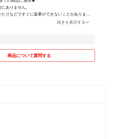
全ての商品に適用★
的にありません。
いたりなどですぐに返事ができないことがありま
ることをご了承くださいませ。
続きを表示する
ッセージに一言いただけると助かります。
イクル品を使用します。
自宅保管です。
を飼っていますが商品保管部屋には入れないように
商品について質問する
り中でも即購入の方が優先となります。
の場合は期限中に支払ってください。連絡ない場合
ぎた段階でキャンセルします。
購入をご遠慮頂ければと思います。
しての苦情はご遠慮ください。
による破損防止の一環としてまれに梱包が過剰にな
。開けにくいのは対策です。
ご購入された方にはおまけを付けます。無くなり次第
フリーペーパーや雑誌の切り抜き、公式グッズ等）