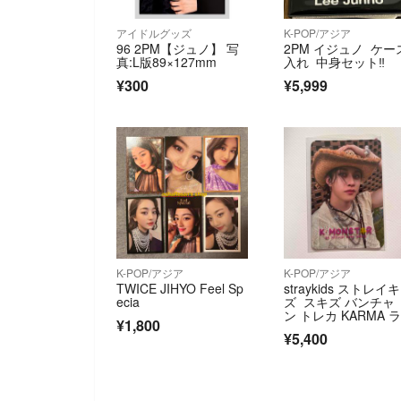
アイドルグッズ
K-POP/アジア
96 2PM【ジュノ】 写
2PM イジュノ ケー
真:L版89×127mm
入れ 中身セット‼️
¥300
¥5,999
K-POP/アジア
K-POP/アジア
TWICE JIHYO Feel Sp
straykids ストレイ
ecia
ズ スキズ バンチャ
ン トレカ KARMA 
¥1,800
ドロ
¥5,400