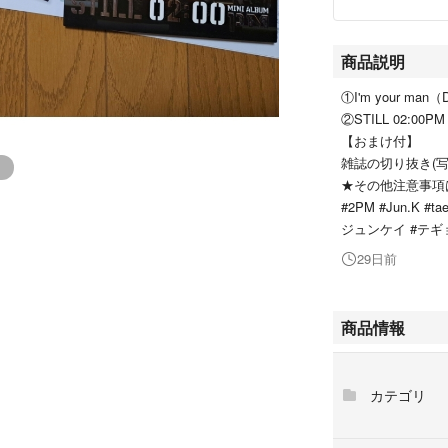
商品説明
①I'm your man
②STILL 02:00PM
【おまけ付】
雑誌の切り抜き(
★その他注意事項
#2PM #Jun.K #tae
ジュンケイ #テギ
29日前
商品情報
カテゴリ