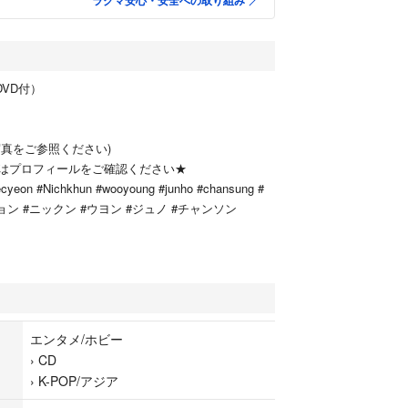
ラクマ安心・安全への取り組み
（DVD付）
写真をご参照ください)
はプロフィールをご確認ください★
cyeon #Nichkhun #wooyoung #junho #chansung #
ョン #ニックン #ウヨン #ジュノ #チャンソン
エンタメ/ホビー
›
CD
›
K-POP/アジア