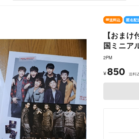
SOLD OUT
送料込
匿名配
【おまけ付
国ミニア
2PM
850
¥
送料