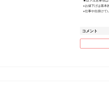
★以下注意事項は
※お値下げは基本
※仕事や出掛けて
す。返信が遅くな
※購入後、取引メ
※梱包資材はリサ
コメント
※出品物はすべて
※喫煙者なし。猫
なっています。
※コメントやり取
※コンビニ支払い
は、支払い期限過
※神経質な方はご
※"おまけ"に対
※悪天候や配送時
る場合があります
◎2PMグッズを
終了です。（例：