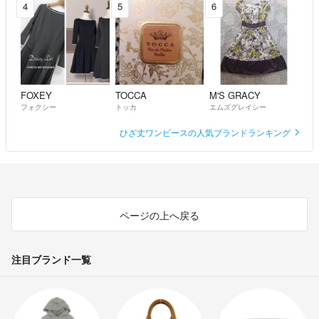
4
5
6
FOXEY
TOCCA
M'S GRACY
フォクシー
トッカ
エムズグレイシー
ひざ丈ワンピースの人気ブランドランキング
ページの上へ戻る
注目ブランド一覧