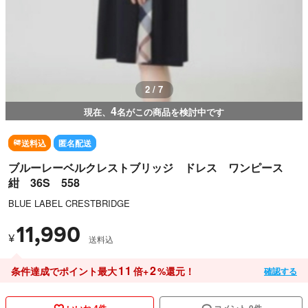
2 / 7
4
現在、
名がこの商品を検討中です
送料込
匿名配送
ブルーレーベルクレストブリッジ ドレス ワンピース
紺 36S 558
BLUE LABEL CRESTBRIDGE
11,990
¥
送料込
11
2
条件達成でポイント最大
倍+
%還元！
確認する
いいね 4件
コメント 0件