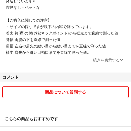
#PLST プラステ
発送しています⭐
喫煙なし・ペットなし
【ご購入に関しての注意】
・サイズの採寸ですが以下の内容で測っています。
着丈:衿(襟)の付け根(ネックポイント)から裾先まで直線で測った値
身幅:両脇の下を直線で測った値
肩幅:左右の肩先の縫い目から縫い目までを直線で測った値
袖丈:肩先から縫い目袖口までを直線で測った値
続きを表示する
・簡易包装(物によってはプチプチも)にて発送させて頂きます。
一番安い発送方法で発送します。
コメント
保証が欲しい方はコメント下さい。
・ユーズド品、自宅保管に関してはご理解の上購入下さい。
商品について質問する
・新品などブランド品の商品すり替えや理不尽なクレーム防止のため購
入後の返品は不可になります。
・常識のない方はご遠慮下さい。
・普通郵便での発送後の郵送中のトラブルでの保証はお受けできませ
こちらの商品もおすすめです
ん。