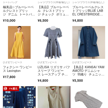
トートバッグ
シャツ/ブラウス(半袖/袖なし)
シャツ/ブラウス(半袖/袖なし)
極美品✨ブルーレーベ
【美品】ブルーレーベ
ブルーレーベルクレス
ルクレストブリッ
ル クレストブリッ
トブリッジBLUE LAB
ジ デニム トートバッ
ジ チェック ボリュー
EL CRESTBRIDGEボ
グ リバーシブル
ムスリーブ ブラウ
リューム袖ブラウ
¥10,000
¥6,500
¥4,800
ス ブルー パフスリー
ス 三陽商会 ピン
ブ チェック
ク チェック
ひざ丈ワンピース
ひざ丈ワンピース
ひざ丈ワンピース
フォクシー ワンピー
LIZLISA リズリサ パフ
【美品】KANSAI YAM
ス Lexington
スリーブ ワンピー
AMOTO デニムシャ
ス レースアップ チェ
ツ 羽織り チュニック
¥17,800
ック柄 平成ギャル
ワンピース M 山本寛
¥4,800
¥5,500
斎
1%還元