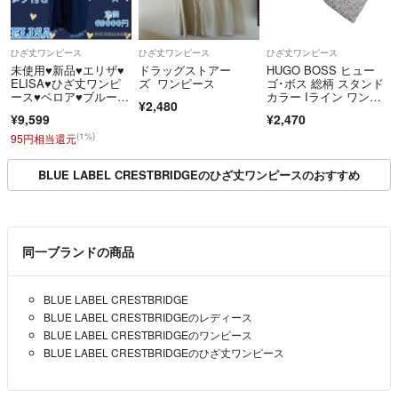
ひざ丈ワンピース
ひざ丈ワンピース
ひざ丈ワンピース
未使用♥新品♥エリザ♥
ドラッグストアー
HUGO BOSS ヒュー
ELISA♥ひざ丈ワンピ
ズ ワンピース
ゴ･ボス 総柄 スタンド
ース♥ベロア♥ブルー♥
カラー Iライン ワンピ
¥2,480
青♥フリル
ース size38/グレー ■
¥9,599
¥2,470
◆ レディース
(1%)
95円相当還元
BLUE LABEL CRESTBRIDGEのひざ丈ワンピースのおすすめ
同一ブランドの商品
BLUE LABEL CRESTBRIDGE
BLUE LABEL CRESTBRIDGEのレディース
BLUE LABEL CRESTBRIDGEのワンピース
BLUE LABEL CRESTBRIDGEのひざ丈ワンピース