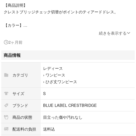
【商品説明】
クレストブリッジチェック切替がポイントのティアードドレス。
【カラー】
ネイビー
続きを表示する
2ヶ月前
【サイズ36S】
総丈102 バスト85 ウエスト87
商品情報
肩幅34
レディース
カテゴリ
›
ワンピース
※ユーズド品と自宅保管のため
›
ひざ丈ワンピース
神経質な方はお控え下さい。
サイズ
S
ブランド
BLUE LABEL CRESTBRIDGE
#ワンピース
商品の状態
目立った傷や汚れなし
#ドレス
#BLUELABELCRESTBRIDGE
配送料の負担
送料込
#ブルーレーベルクレストブリッジ