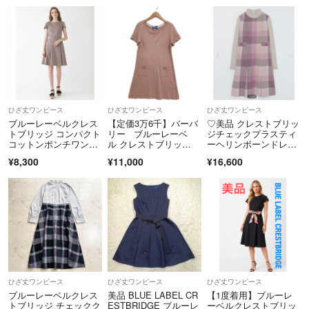
ひざ丈ワンピース
ひざ丈ワンピース
ひざ丈ワンピース
ブルーレーベルクレス
【定価3万6千】バーバ
♡美品 クレストブリッ
トブリッジ コンパクト
リー ブルーレーベ
ジチェックプラスティ
コットンポンチワンピ
ル クレストブリッ
ーヘリンボーンドレス
ース ベージュ38
ジ 半袖ワンピース
♡
¥8,300
¥11,000
¥16,600
ひざ丈ワンピース
ひざ丈ワンピース
ひざ丈ワンピース
ブルーレーベルクレス
美品 BLUE LABEL CR
【1度着用】ブルーレ
トブリッジ チェックク
ESTBRIDGE ブルーレ
ーベルクレストブリッ