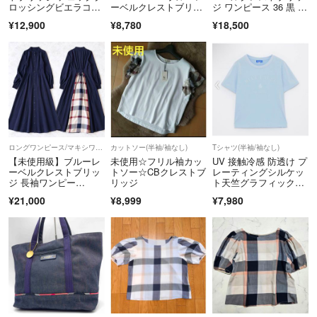
ロッシングビエラコン
ーベルクレストブリッ
ジ ワンピース 36 黒 チ
ビドレス グレー
ジ チェック柄 ワンピ
ェックリボン
¥12,900
¥8,780
¥18,500
ース 38 M ブラック 黒
ロングワンピース/マキシワンピース
カットソー(半袖/袖なし)
Tシャツ(半袖/袖なし)
【未使用級】ブルーレ
未使用☆フリル袖カッ
UV 接触冷感 防透け プ
ーベルクレストブリッ
トソー☆CBクレストブ
レーティングシルケッ
ジ 長袖ワンピー
リッジ
ト天竺グラフィックロ
ス 紺 38 M 綿
ゴTシャツ
¥21,000
¥8,999
¥7,980