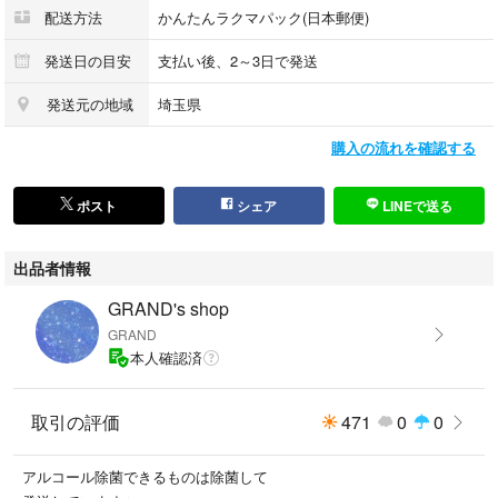
#LOVELESS
配送方法
かんたんラクマパック(日本郵便)
#ラブレス
#agnesb.
発送日の目安
支払い後、2～3日で発送
#アニエスベー
発送元の地域
埼玉県
#BURBERRY
#バーバリー
購入の流れを確認する
#VivienneWestwood
#ヴィヴィアンウエストウッド
#JILLSTUART
ポスト
シェア
LINEで送る
#ジルスチュアート
#greenlabelrelaxing
出品者情報
#グリーンレーベルリラクシング
#INGNI イング
GRAND's shop
#Heather ヘザー
GRAND
#Bershka ベルシュカ
本人確認済
#H&M エイチアンドエム
#ZARA ザラ
取引の評価
471
0
0
#UNITEDARROWS ユナイテッドアローズ
#nanouniverse ナノユニバース
#BEAMS ビームス
アルコール除菌できるものは除菌して