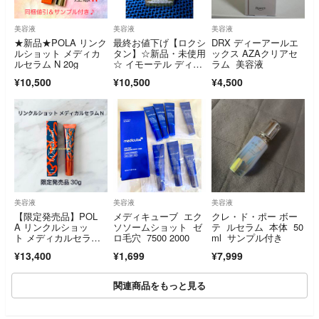
美容液
美容液
美容液
★新品★POLA リンク
最終お値下げ【ロクシ
DRX ディーアールエ
ルショット メディカ
タン】☆新品・未使用
ックス AZAクリアセ
ルセラム N 20g
☆ イモーテル ディヴ
ラム 美容液
ァイン インテンシ
¥10,500
¥10,500
¥4,500
ヴ オイル b 30mL
美容液
美容液
美容液
【限定発売品】POL
メディキューブ エク
クレ・ド・ポー ボー
A リンクルショッ
ソソームショット ゼ
テ ルセラム 本体 50
ト メディカルセラ
ロ毛穴 7500 2000
ml サンプル付き
ム N 30g
¥13,400
¥1,699
¥7,999
関連商品をもっと見る