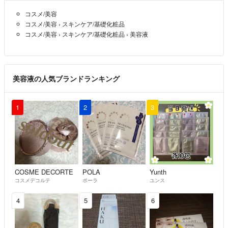
コスメ/美容
コスメ/美容
›
スキンケア/基礎化粧品
コスメ/美容
›
スキンケア/基礎化粧品
›
美容液
美容液の人気ブランドランキング
1
2
3
COSME DECORTE
POLA
Yunth
コスメデコルテ
ポーラ
ユンス
4
5
6