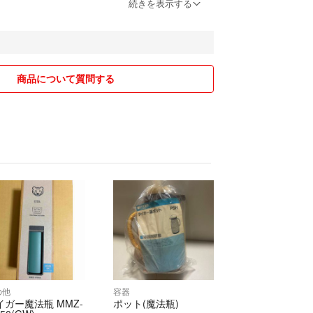
る事をご理解の上お買い求め下さい。
続きを表示する
方、細かい事を気になさるような神経質な方はご購
。
ましたら、必ず購入前にコメントでご確認下さい。
商品について質問する
ておりますが、質問にはなるべく分かりやすくお答
。
品しておりますので、急に削除となる場合や、先に
もあるかもしれません。
する梱包材や袋などは、基本的に再利用の物です。
の他
容器
イガー魔法瓶 MMZ-
ポット(魔法瓶)