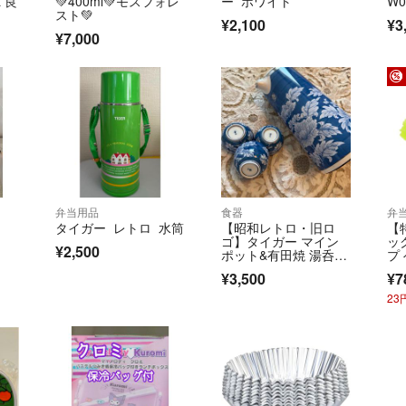
L 良
💚400ml💚モスフォレ
ー ホワイト
W0
スト💚
¥2,100
¥3
¥7,000
弁当用品
食器
弁
タイガー レトロ 水筒
【昭和レトロ・旧ロ
【
ゴ】タイガー マイン
ッ
¥2,500
ポット&有田焼 湯呑
プ
み 華山窯 染付牡丹
ス 
¥3,500
¥7
2