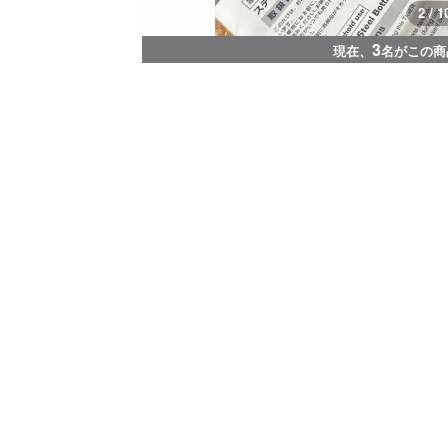
3 / 1
3
現在、
名がこの商