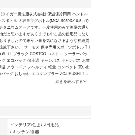
R (タイガー魔法瓶株式会社) 保温保冷両用 ハンドル
スボトル 大容量マグボトル(MCZ-S080XZ 0.8L)で
チタニウムオーアです。一度使用のみで画像の通り
物だと思いますがあくまでも中古品の使用品になり
おりましたので細かい事を気になさるような神経質
遠慮下さい。 サーモス 保冷専用スポーツボトル TH
L 0.8L 1L ブラック COSTCO コストコ クーラーバッ
ッグ エコバッグ 保冷温 キャンパス キャンバス お買
保温 アウトドア ノベルティ 軽量 コンパクト 買い出
バッグ おしゃれ エコタンブラー ZOJIRUSHI TIG
 象印マホービン サーモス THERMOS 水筒 真空断
続きを表示する
Z-S060 MCZ-S080 水筒 おしゃれ 320ml マグボト
ンブラー 軽量 保冷 保温 夏 熱中症 レジャー アウト
-320 保温保冷両用 大容量マグボトル 魔法瓶タイ
コンパクトサイズ スリムステンレスマグ タイガーサ
RA MUG ステンレス製 真空マグボトル 保温保冷両
ータブル ステンレスマグボトル 保温保冷対応 好き
インテリア/住まい/日用品
›
キッチン/食器