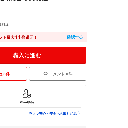
送料込
11
確認する
ント最大
倍還元！
購入に進む
 3件
コメント 0件
本人確認済
ラクマ安心・安全への取り組み