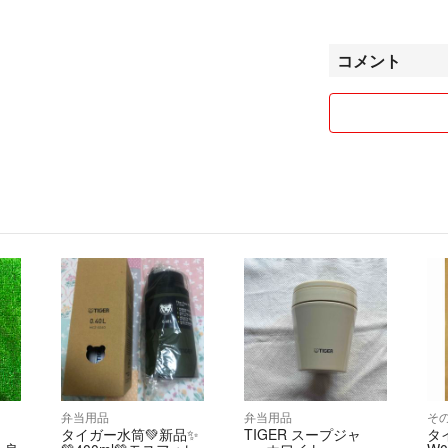
的にUSEDであ
完璧な物を求める
入をお控え下さい
コメント
●疑問点などあり
●着画はお断りし
えするつもりです
●他サイトでも出
売れてしまう場合
●発送の際に使用
弁当用品
弁当用品
そ
タイガー水筒💚新品✨
TIGER スープジャ
タ