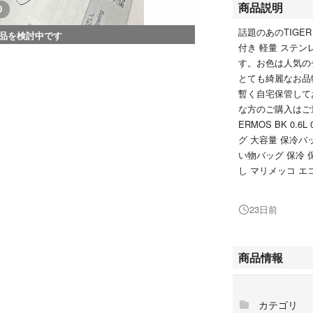
商品説明
0
話題のあのTIGE
品を検討中です
付き 軽量 ステンレ
す。お色は人気の
とても綺麗なお品
暫く自宅保管して
な方のご購入はご
ERMOS BK 0.6
グ 大容量 保冷バ
い物バッグ 保冷 
し マリメッコ エコ
ER タイガー魔法瓶
熱 ケータイマグ MC
23日前
ル ステンレス タ
ドア 節約 AMSR
プ ブラック 黒 
商品情報
ハラマグ SAHA
用 コンパクト ポ
な方に！
カテゴリ