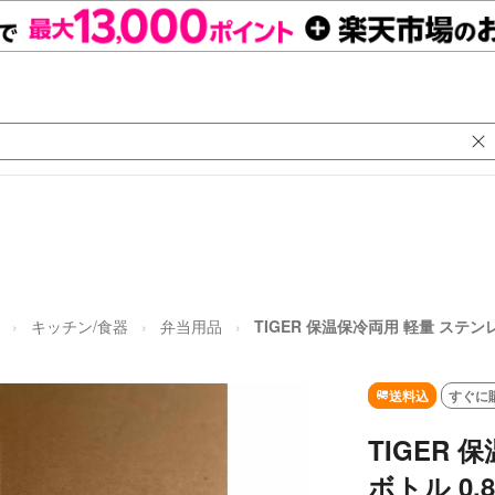
キッチン/食器
弁当用品
TIGER 保温保冷両用 軽量 ステンレス
送料込
すぐに
TIGER
ボトル 0.8