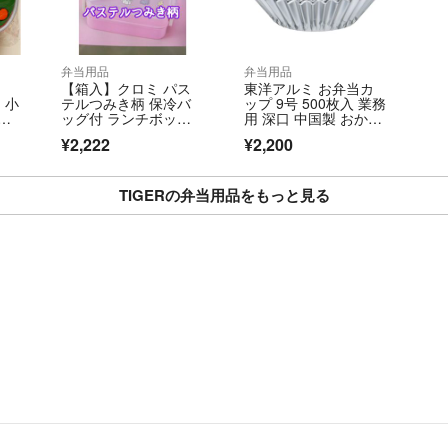
弁当用品
弁当用品
【箱入】クロミ パス
東洋アルミ お弁当カ
 小
テルつみき柄 保冷バ
ップ 9号 500枚入 業務
パ
ッグ付 ランチボック
用 深口 中国製 おかず
ス ２段お弁当箱
カップ アルミケース S
¥2,222
¥2,200
7643 【在庫セール】
TIGERの弁当用品をもっと見る