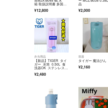
筒MJX-B048 鶴 木
ー MCL-B038 0.38
箱 取扱説明書 多国語
品
対応
¥12,800
¥2,000
弁当用品
容器
【新品】TIGER タイ
タイガー 魔法びん
ガー 水筒 0.50L 食
¥2,160
洗器OK ステンレスボ
トル P
¥2,480