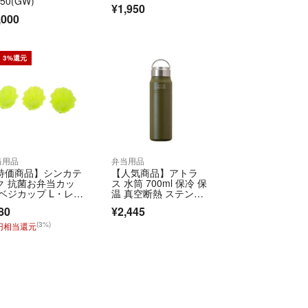
50(GW)
¥1,950
,000
3%還元
当用品
弁当用品
特価商品】シンカテ
【人気商品】アトラ
ク 抗菌お弁当カッ
ス 水筒 700ml 保冷 保
 ベジカップ L・レタ
温 真空断熱 ステンレ
3個入 9×
ス マグボ
80
¥2,445
(3%)
3円相当還元