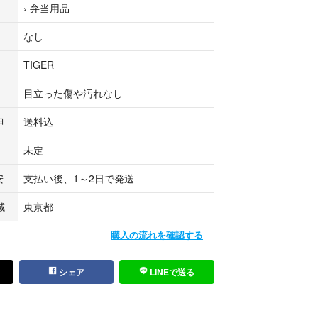
›
弁当用品
GER) タイガー 水筒 800ml ハンドル付き 軽量 ステ
トドア オフィス チタニウムオーア(ステンレス) MC
なし
TIGER
魔法瓶(TIGER)
目立った傷や汚れなし
ーア(ステンレス)
冷
担
送料込
未定
):7.8×7.8×29.4(幅×奥行×高さ)
安
支払い後、1～2日で発送
と丸洗いOKの本体
強いスーパークリーンPlus(プラス)
域
東京都
飲み口、広口・ストレーナーつきせん
静かに置ける底
購入の流れを確認する
運べるスラントハンドル
面、パウダーコーティング塗装
シェア
LINEで送る