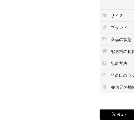
タイガー魔法瓶(TI
ンレスボトル アウ
サイズ
Z-S080XZ
ブランド
ブランド：タイガー
容量：0.8 L
商品の状態
色：チタニアムオ
商品用途：保温保
配送料の負
特徴：軽量
配送方法
・本体サイズ(約)(cm
発送日の目
・はずせる飲み口
・汚れにくくサビに
発送元の地
・ストレスのない
・すべりにくく、
・スマートに持ち
・すべりにくい表
ポスト