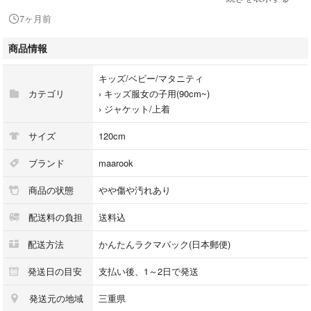
【商品説明】
7ヶ月前
maaroook（マールーク）の、ドット柄が可愛いキルティングコートで
す。
商品情報
＜デザイン・特徴＞
• 柄：温かみのあるブラウン（キャメル）の生地に、大きめの**黒いドッ
キッズ/ベビー/マタニティ
ト柄（水玉模様）**がプリントされています。
カテゴリ
›
キッズ服女の子用(90cm~)
• 素材と防寒性：裏地はふかふかの素材になっています。そして、寒い季
›
ジャケット/上着
節にぴったりの高い保温性があります。
• ディテール：フロントはボタンとジッパーの両方で開閉できる仕様のよ
サイズ
120cm
うです。
＜状態について＞
ブランド
maarook
比較的きれいな状態ですが、一般的な古着の範疇とご理解ください。その
商品の状態
やや傷や汚れあり
上でご購入をお願いいたします。
⸻
配送料の負担
送料込
【ご注意】
・古着にご理解のある方のみお買い求めください。
配送方法
かんたんラクマパック(日本郵便)
・値下げ交渉はご遠慮ください。
・梱包は圧縮袋に圧縮し、コンパクトに折りたたんで発送いたします。畳
発送日の目安
支払い後、1～2日で発送
みジワはご容赦ください。
発送元の地域
三重県
・照明などの影響で実際の色味が異なる場合があります。