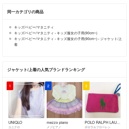
同一カテゴリの商品
キッズ/ベビー/マタニティ
キッズ/ベビー/マタニティ
›
キッズ服女の子用(90cm~)
キッズ/ベビー/マタニティ
›
キッズ服女の子用(90cm~)
›
ジャケット/上
着
ジャケット/上着の人気ブランドランキング
1
2
3
UNIQLO
mezzo piano
POLO RALPH LAUREN
ユニクロ
メゾピアノ
ポロラルフローレン