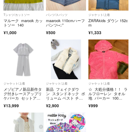
Tシャツ/カットソー
パンツ/スパッツ
ジャケット/上着
マルーク marook カッ
maarook 110cmハーフ
ZARAkids ダウン 152c
トソー 140
パンツ⑅︎◡̈︎*
m
¥1,000
¥500
¥1,333
ジャケット/上着
ジャケット/上着
ジャケット/上着
メゾピアノ新品新作タ
新品 フェイクダウ
☆ 大処分価格！！ ラ
グ付きレースアップリ
ン スタンドネック ボ
ルフローレン タオル
ケパーカ セットアッ
リューム ベスト チャ
地 パーカー 100
プ110
オパニックティピー
㎝ ☆
¥13,999
¥2,900
¥999