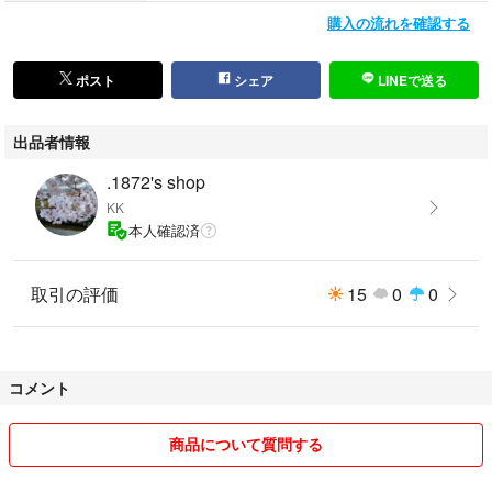
【ハッシュタグ】
購入の流れを確認する
#maaroook
#ドット
#水玉
ポスト
シェア
LINEで送る
#コート
#キルティング
出品者情報
#裏ボア
#ボア
.1872's shop
#ブラウン
KK
#古着
本人確認済
#アウター
取引の評価
15
0
0
コメント
商品について質問する