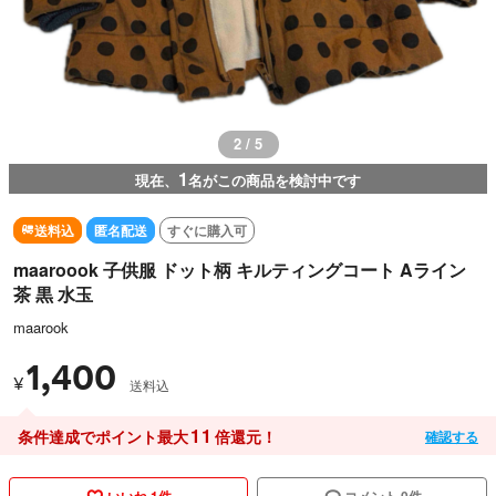
3 / 5
1
現在、
名がこの商品を検討中です
送料込
匿名配送
すぐに購入可
maaroook 子供服 ドット柄 キルティングコート Aライン
茶 黒 水玉
maarook
1,400
¥
送料込
11
条件達成でポイント最大
倍還元！
確認する
いいね 1件
コメント 0件