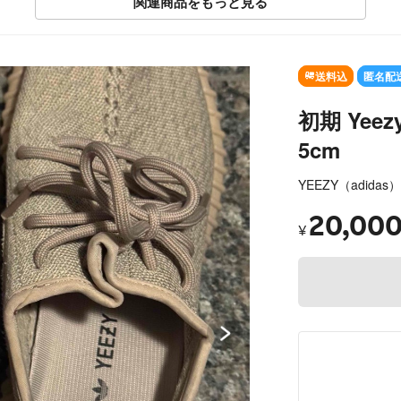
関連商品をもっと見る
SOLD OUT
送料込
匿名配
初期 Yeezy 
5cm
YEEZY（adidas）
20,00
¥