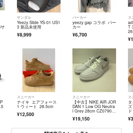
サンダル
パーカー
ス
Yeezy Slide YS-01 US1
yeezy gap コラボ パー
ad
Sサ
3 新品未使用
カー
T 
26
¥8,999
¥6,700
¥1
スニーカー
スニーカー
ス
SP
ナイキ エアフォース
【中古】NIKE AIR JOR
タ
.5
1 ウィート 28.5cm
DAN 1 Low OG Neutra
ズ
l Grey 28cm CZ0790-1
ド
¥12,500
00[66][240066195830]
量
¥19,150
¥3