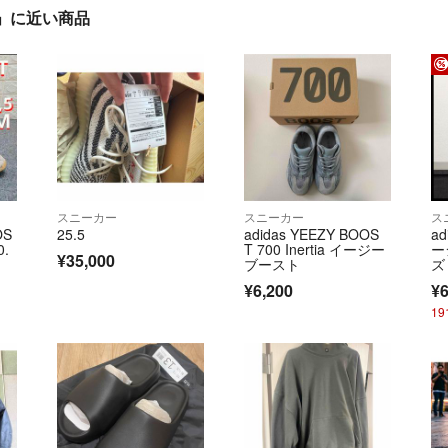
.5cm」に近い商品
スニーカー
スニーカー
ス
OS
25.5
adidas YEEZY BOOS
a
0.
T 700 Inertia イージー
ー
¥35,000
ブースト
ズ
¥6,200
¥6
1