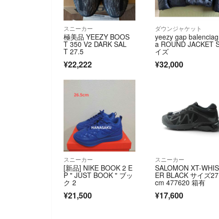
スニーカー
ダウンジャケット
極美品 YEEZY BOOS
yeezy gap balenciag
T 350 V2 DARK SAL
a ROUND JACKET 
T 27.5
イズ
¥22,222
¥32,000
スニーカー
スニーカー
[新品] NIKE BOOK 2 E
SALOMON XT-WHI
P " JUST BOOK " ブッ
ER BLACK サイズ27
ク 2
cm 477620 箱有
¥21,500
¥17,600