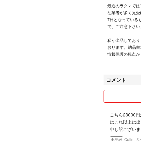
最近のラクマでは
な業者が多く見受
7日となっている
で、ご注意下さい
私が出品しており
おります。納品書
情報保護の観点か
さい。
私の評価を見て頂
コメント
まっておりますが
もの、完全な言い
らず、普通または
のお取引の際の評
ございません。
こちら2300
はこれ以上は出
最後まで責任を持
申し訳ございま
ので、よろしくお
ます。頂いたコメ
Colin
- 
出品者