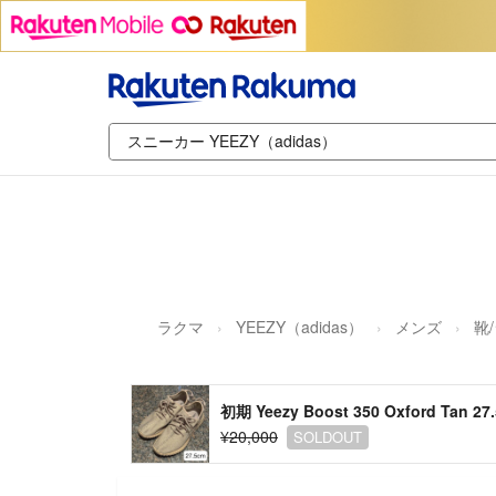
ラクマ
YEEZY（adidas）
メンズ
靴
初期 Yeezy Boost 350 Oxford Tan 27
¥20,000
SOLDOUT