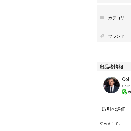
程度ですので、状
カテゴリ
ジャスティン・ビ
おります。(参考
ブランド
何かご質問等ござ
Kanye West Ye
カニエ・ウェスト
Justin Bieber
出品者情報
ジャスティン・ビ
Coli
Colin
取引の評価
初めまして。