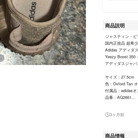
商品説明
ジャスティン・ビ
国内正規品 超希少 
Adidas アディダス
Yeezy Boost 
アディダスジャパ
サイズ：27.5cm
色：Oxford Ta
付属品：adida
品番：AQ2661
発売日：2015/12/
購入先：adidas
3ヶ月前
Yeezy Boo
い。こちらは自身で
商品情報
た。確実正規品で