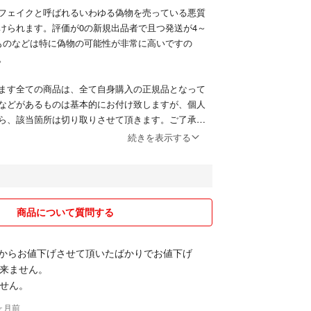
フェイクと呼ばれるいわゆる偽物を売っている悪質
けられます。評価が0の新規出品者で且つ発送が4～
ものなどは特に偽物の可能性が非常に高いですの
。
ます全ての商品は、全て自身購入の正規品となって
などがあるものは基本的にお付け致しますが、個人
ら、該当箇所は切り取りさせて頂きます。ご了承下
続きを表示する
くとお分かりになる通り、悪い評価を付けられてし
、こちらは過去にラクマにて偽物を掴まされた際の
がかかりなもの、こちらが迅速に対応したにも関わ
悪いの評価を付けてこられた悪質なユーザーの方と
商品について質問する
価ですので、お気になさらないでください。申し訳
0円からお値下げさせて頂いたばかりでお値下げ
来ません。
って迅速丁寧に、誠心誠意対応させていただきます
せん。
願い致します。質問などはコメント欄にお願い致し
ントに対しては、なるべく早くに返信させて頂くよ
3ヶ月前