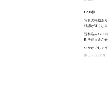
うに努めておりま
は即ブロックの対
Colin様
写真の掲載あり
それでは、気持ち
確認が遅くなり
送料込み1700
即決即入金させ
いかがでしょう
卍マン
- 3ヶ月前
こちらご確認い
Colin
- 
出品者
コメントいただ
大変お待たせ致
ご確認いただけ