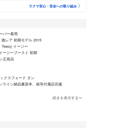
ラクマ安心・安全への取り組み
ーバー着用
激レア 初期モデル 2015
 Yeezy イージー
350 イージーブースト 初期
ン正規品
n オックスフォード タン
sオンライン納品書原本、箱等付属品完備
29
続きを表示する
国内オンラインショップ VIP ROOM
stは大変偽物が多く出回っておりますのでお気を付け下さ
2015年当時adidasオンラインにて購入致しまし
す。納品書付きは貴重かなと思います。着用は数回