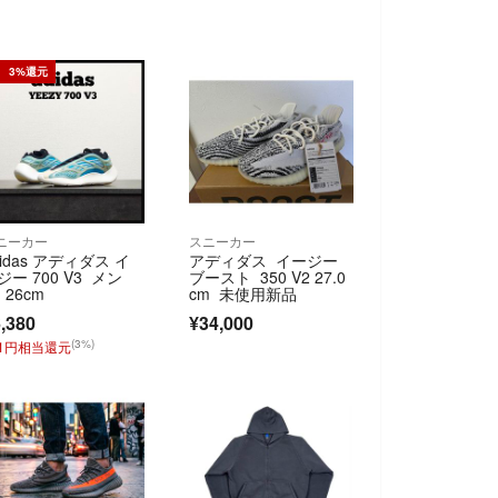
3%還元
ニーカー
スニーカー
didas アディダス イ
アディダス イージー
ジー 700 V3 メン
ブースト 350 V2 27.0
 26cm
cm 未使用新品
,380
¥34,000
(3%)
91円相当還元