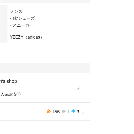
態も綺麗だと思います。
メンズ
›
靴/シューズ
ーバーも着用しており非常に人気なモデルになって
›
スニーカー
画像ご確認下さい)
YEEZY（adidas）
いましたら、お気軽にお問い合わせ下さい。
ーバー
n's shop
本人確認済
155
1
3