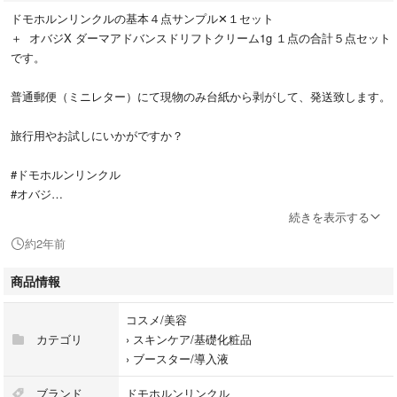
ドモホルンリンクルの基本４点サンプル✕１セット
＋ オバジX ダーマアドバンスドリフトクリーム1g １点の合計５点セット
です。
普通郵便（ミニレター）にて現物のみ台紙から剥がして、発送致します。
旅行用やお試しにいかがですか？
#ドモホルンリンクル
#オバジ
#サンプル
続きを表示する
#お試し
約2年前
商品情報
コスメ/美容
カテゴリ
›
スキンケア/基礎化粧品
›
ブースター/導入液
ブランド
ドモホルンリンクル