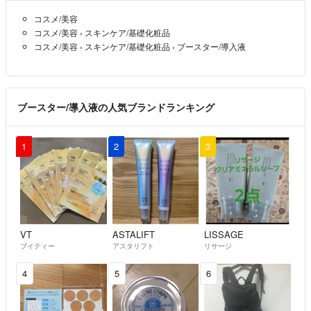
コスメ/美容
コスメ/美容
›
スキンケア/基礎化粧品
コスメ/美容
›
スキンケア/基礎化粧品
›
ブースター/導入液
ブースター/導入液の人気ブランドランキング
1
2
3
VT
ASTALIFT
LISSAGE
ブイティー
アスタリフト
リサージ
4
5
6