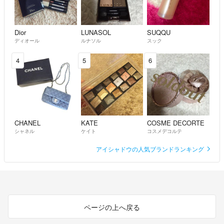
Dior
LUNASOL
SUQQU
ディオール
ルナソル
スック
4
5
6
CHANEL
KATE
COSME DECORTE
シャネル
ケイト
コスメデコルテ
アイシャドウの人気ブランドランキング
ページの上へ戻る