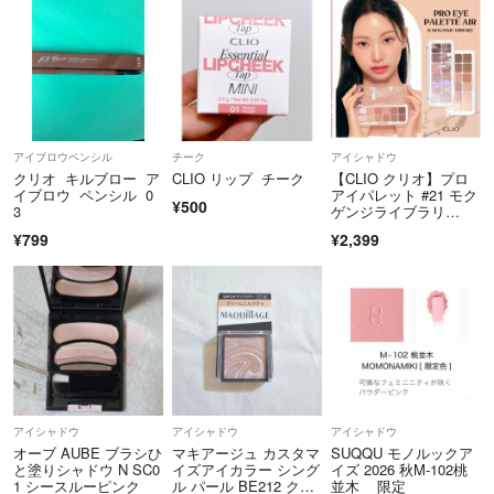
アイブロウペンシル
チーク
アイシャドウ
クリオ キルブロー ア
CLIO リップ チーク
【CLIO クリオ】プロ
イブロウ ペンシル 0
アイパレット #21 モク
¥500
3
ゲンジライブラリ
ー 韓国コスメ
¥799
¥2,399
アイシャドウ
アイシャドウ
アイシャドウ
オーブ AUBE ブラシひ
マキアージュ カスタマ
SUQQU モノルックア
と塗りシャドウ N SC0
イズアイカラー シング
イズ 2026 秋M-102桃
1 シースルーピンク
ル パール BE212 クリ
並木 限定