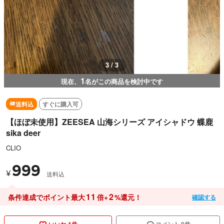
3 / 3
1
現在、
名がこの商品を検討中です
送料込
すぐに購入可
【ほぼ未使用】ZEESEA 山海シリーズ アイシャドウ 蝶鹿
sika deer
CLIO
999
¥
送料込
11
2
条件達成でポイント最大
倍+
%還元！
確認する
いいね 1件
コメント 0件