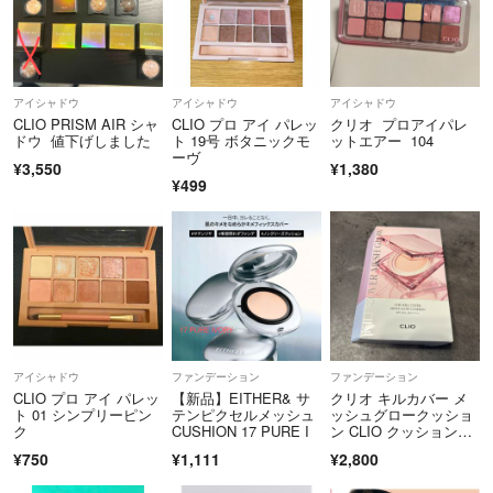
アイシャドウ
アイシャドウ
アイシャドウ
CLIO PRISM AIR シャ
CLIO プロ アイ パレッ
クリオ プロアイパレ
ドウ 値下げしました
ト 19号 ボタニックモ
ットエアー 104
ーヴ
¥3,550
¥1,380
¥499
アイシャドウ
ファンデーション
ファンデーション
CLIO プロ アイ パレッ
【新品】EITHER& サ
クリオ キルカバー メ
ト 01 シンプリーピン
テンピクセルメッシュ
ッシュグロークッショ
ク
CUSHION 17 PURE I
ン CLIO クッションフ
ァンデ
¥750
¥1,111
¥2,800