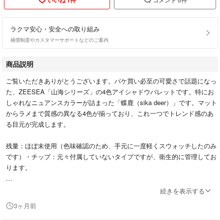
ラクマ安心・安全への取り組み
補償制度やカスタマーサポートなどのご案内
商品説明
ご覧いただきありがとうございます。パケ買い必至の可愛さで話題になっ
た、ZEESEA「山海シリーズ」の4色アイシャドウパレットです。特にお
しゃれなニュアンスカラーが詰まった「蝶鹿（sika deer）」です。マット
からラメまで質感の異なる4色が揃っており、これ一つでトレンド感のあ
る目元が完成します。
残量：ほぼ未使用（色味確認のため、手元に一度軽くスウォッチしたのみ
です）・チップ：元々付属していないタイプですが、衛生的に管理してお
ります。
・蝶鹿（sika deer）：肌馴染みの良いピンクブラウンやコーラル系で、デ
続きを表示する
イリー使いしやすい配色です。・高発色で粉飛びしにくく、密着力が高い
3ヶ月前
のが特徴です。・パッケージのデザインが非常に美しく、持っているだけ