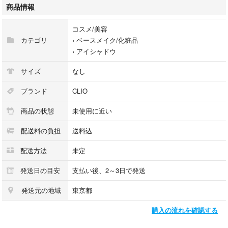
で気分が上がるコスメです。外装はアルコール除菌シートで拭き取り済み
商品情報
です。目立った傷や汚れはありませんが、自宅保管品であることをご理解
いただける方のみご購入をお願いいたします。即購入OKです！
コスメ/美容
カテゴリ
›
ベースメイク/化粧品
›
アイシャドウ
サイズ
なし
ブランド
CLIO
商品の状態
未使用に近い
配送料の負担
送料込
配送方法
未定
発送日の目安
支払い後、2～3日で発送
発送元の地域
東京都
購入の流れを確認する