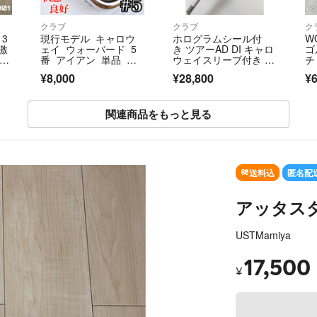
クラブ
クラブ
ク
 3
現行モデル キャロウ
ホログラムシール付
W
激
ェイ ウォーバード 5
き ツアーAD DI キャロ
ゴ
 N
番 アイアン 単品 純
ウェイスリーブ付き ド
チ
in
正カーボン（R）
ライバー用
ラ
¥8,000
¥28,800
¥6
関連商品をもっと見る
送料込
匿名配
アッタスダ
USTMamiya
17,500
¥