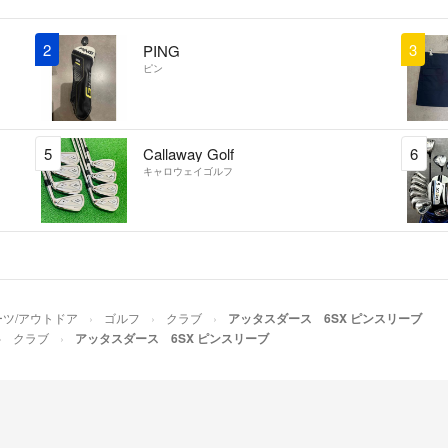
長さは、何イン
スリーブは、G
2
3
PING
よろしくお願い
ピン
ワク21
- 4年以上
5
Callaway Golf
6
キャロウェイゴルフ
ーツ/アウトドア
ゴルフ
クラブ
アッタスダース 6SX ピンスリーブ
クラブ
アッタスダース 6SX ピンスリーブ