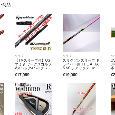
い商品
クラブ
クラブ
ク
【TMスリーブ付】UST
スリクソンスリーブ ド
US
レ
マミヤ ワークスゴルフ
ライバー用 THE ATTA
0
F
Vスペック4ハイグレー
S 5S ジアッタス マミ
本
ドシャフト
ヤ
¥17,999
¥19,000
¥2