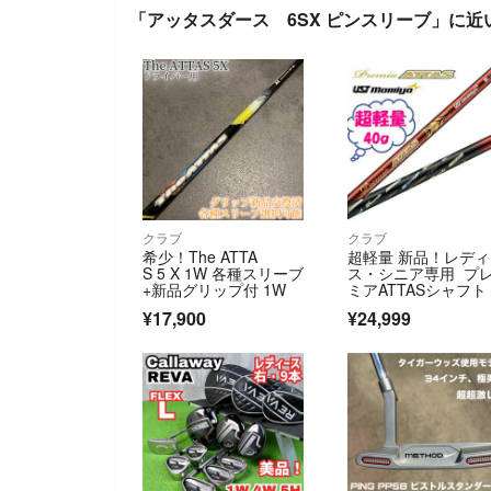
「アッタスダース 6SX ピンスリーブ」に近
クラブ
クラブ
希少！The ATTA
超軽量 新品！レディ
S 5 X 1W 各種スリーブ
ス・シニア専用 プ
+新品グリップ付 1W
ミアATTASシャフト 
LEX＝L
¥17,900
¥24,999