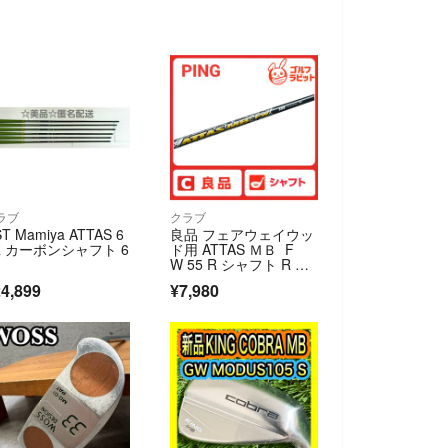
ラブ
クラブ
T Mamiya ATTAS 6
良品 フェアウェイウッ
R カーボンシャフト 6
ド用 ATTAS ＭＢ F
W 55 R シャフト R PI
NG スリーブ USTマミ
4,899
¥7,980
ヤ