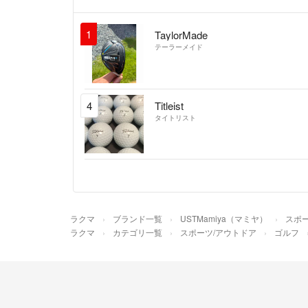
1
TaylorMade
テーラーメイド
4
Titleist
タイトリスト
ラクマ
ブランド一覧
USTMamiya（マミヤ）
スポ
ラクマ
カテゴリ一覧
スポーツ/アウトドア
ゴルフ