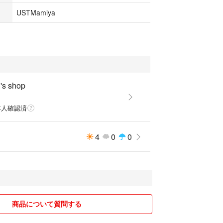
USTMamiya
s shop
本人確認済
4
0
0
商品について質問する