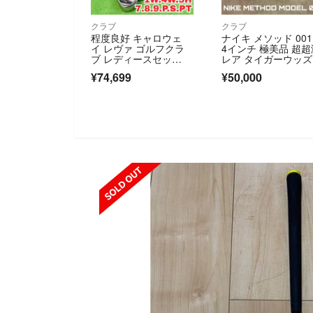
クラブ
クラブ
程度良好 キャロウェ
ナイキ メソッド 001
イ レヴァ ゴルフクラ
4インチ 極美品 超超
ブ レディースセッ
レア タイガーウッズ
ト 右 9本 Callaway RE
IKE METHOD 001 34
¥74,699
¥50,000
VA 初心者 Y26080701
ch
SOLD OUT