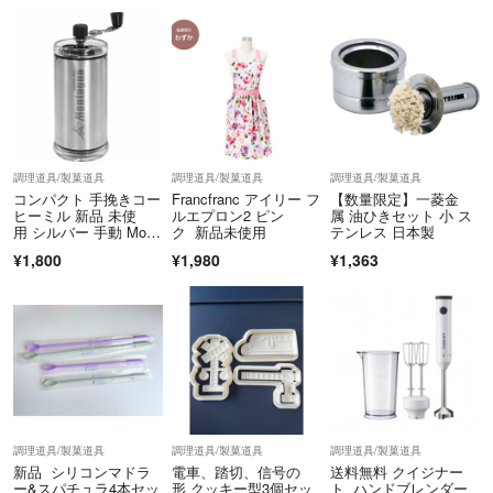
調理道具/製菓道具
調理道具/製菓道具
調理道具/製菓道具
コンパクト 手挽きコー
Francfranc アイリー フ
【数量限定】一菱金
ヒーミル 新品 未使
ルエプロン2 ピン
属 油ひきセット 小 ス
用 シルバー 手動 Mont
ク 新品未使用
テンレス 日本製
agna
¥1,800
¥1,980
¥1,363
調理道具/製菓道具
調理道具/製菓道具
調理道具/製菓道具
新品 シリコンマドラ
電車、踏切、信号の
送料無料 クイジナー
ー&スパチュラ4本セッ
形 クッキー型3個セッ
ト ハンドブレンダー