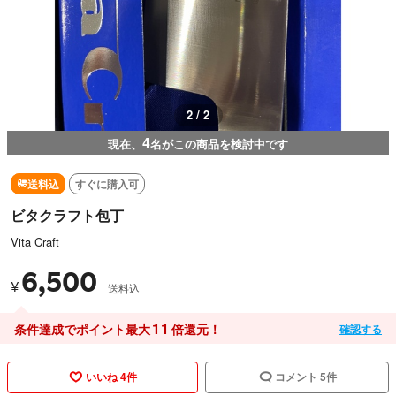
1 / 2
4
現在、
名がこの商品を検討中です
送料込
すぐに購入可
ビタクラフト包丁
Vita Craft
6,500
¥
送料込
11
条件達成でポイント最大
倍還元！
確認する
いいね 4件
コメント 5件