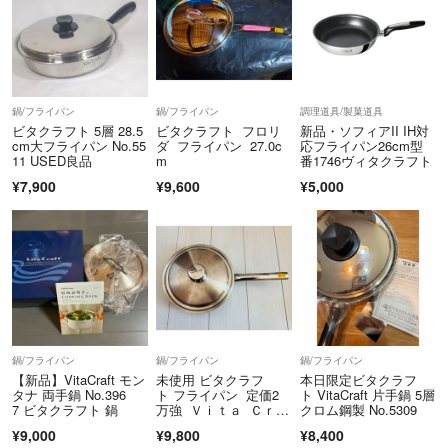
こちらは、まだ出品中の商品です。
ご検討頂けましたら幸いです。
ガチャ美
- 約1年前
出品者
鍋/フライパン
鍋/フライパン
調理道具/製菓道具
コメント失礼します。
ビタクラフト 5層 28.5
ビタクラフト フロリ
新品・ソフィアII IH対
cm大フライパン No.55
ダ フライパン 27.0c
応フライパン26cm型
こちらの商品、少し前のご出品になりますが、まだご出品中でしょう
11 USED良品
m
番1746ヴィタクラフト
か？
¥7,900
¥9,600
¥5,000
ケイ
- 約1年前
鍋/フライパン
鍋/フライパン
鍋/フライパン
【新品】VitaCraft モン
未使用 ビタクラフ
本日限定ビタクラフ
タナ 両手鍋 No.396
ト フライパン 定価2
ト VitaCraft 片手鍋 5層
7 ビタクラフト 鍋
万強 Ｖｉｔａ Ｃｒａ
クロム鋼製 No.5309
ｆｔ 匿名配送
¥9,000
¥9,800
¥8,400