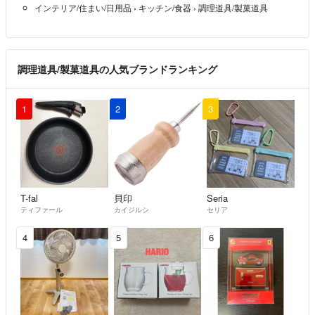
インテリア/住まい/日用品
›
キッチン/食器
›
調理道具/製菓道具
調理道具/製菓道具の人気ブランドランキング
1
2
3
T-fal
貝印
Seria
ティファール
カイジルシ
セリア
4
5
6